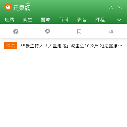
焦點
養生
醫療
百科
影音
課程
退休
55歲主持人「大量走路」減重近10公斤 她透露維持
快訊
十多年習慣心法