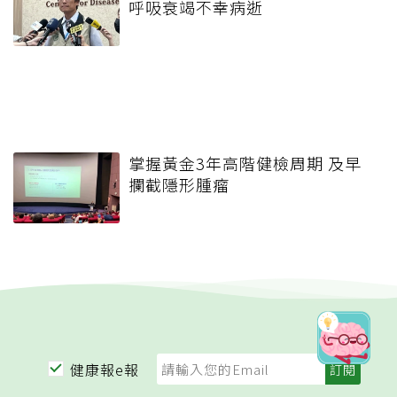
呼吸衰竭不幸病逝
掌握黃金3年高階健檢周期 及早
攔截隱形腫瘤
健康報e報