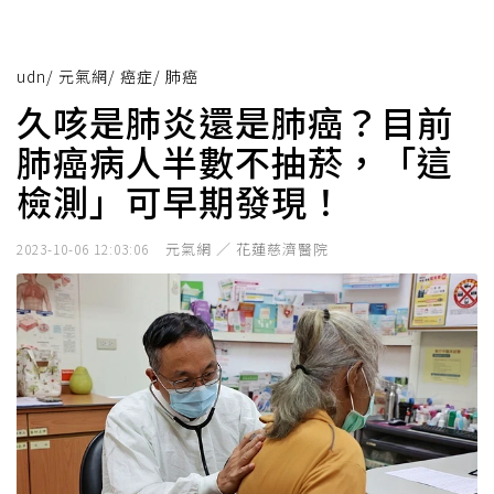
udn
/
元氣網
/
癌症
/
肺癌
久咳是肺炎還是肺癌？目前
肺癌病人半數不抽菸，「這
檢測」可早期發現！
元氣網 ／ 花蓮慈濟醫院
2023-10-06 12:03:06