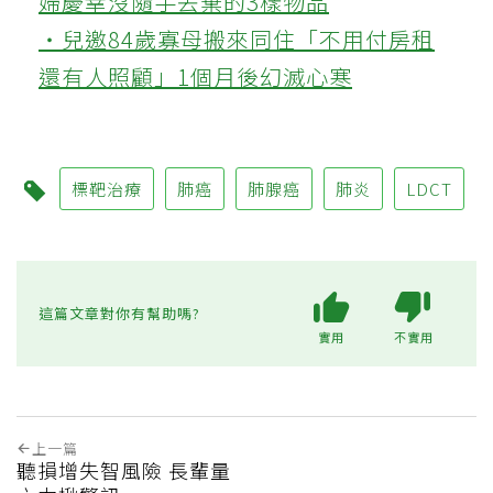
婦慶幸沒隨手丟棄的3樣物品
‧兒邀84歲寡母搬來同住「不用付房租
還有人照顧」1個月後幻滅心寒
標靶治療
肺癌
肺腺癌
肺炎
LDCT
這篇文章對你有幫助嗎?
實用
不實用
上一篇
聽損增失智風險 長輩量