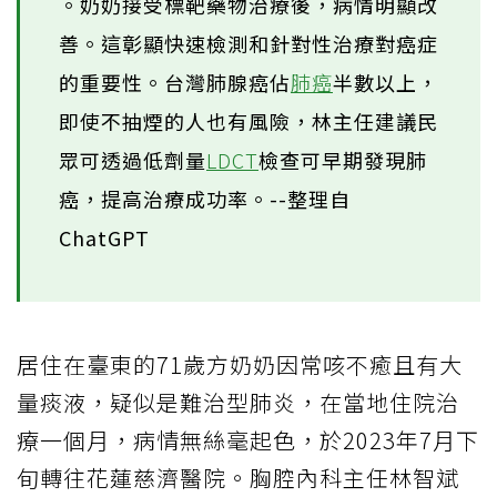
。奶奶接受標靶藥物治療後，病情明顯改
善。這彰顯快速檢測和針對性治療對癌症
的重要性。台灣肺腺癌佔
肺癌
半數以上，
即使不抽煙的人也有風險，林主任建議民
眾可透過低劑量
LDCT
檢查可早期發現肺
癌，提高治療成功率。--整理自
ChatGPT
居住在臺東的71歲方奶奶因常咳不癒且有大
量痰液，疑似是難治型肺炎，在當地住院治
療一個月，病情無絲毫起色，於2023年7月下
旬轉往花蓮慈濟醫院。胸腔內科主任林智斌