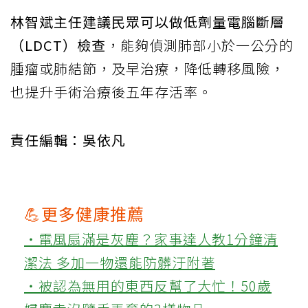
林智斌主任建議民眾可以做低劑量電腦斷層
（LDCT）檢查
，能夠偵測肺部小於一公分的
腫瘤或肺結節，及早治療，降低轉移風險，
也提升手術治療後五年存活率。
責任編輯：吳依凡
💪更多健康推薦
‧電風扇滿是灰塵？家事達人教1分鐘清
潔法 多加一物還能防髒汙附著
‧被認為無用的東西反幫了大忙！50歲