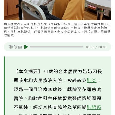
病人症狀表現及影像檢查結果是很典型的肺炎，經抗生素治療無好轉，花
蓮慈濟醫院胸腔內科主任林智斌果斷建議做切片檢查，後續確定為肺腺
癌。照片為林智斌主任看診示意圖，非文中病患本人，照片來源：花蓮慈
濟醫院。
聽健康
00:00
/
00:00
【本文摘要】71歲的台東居民方奶奶因長
期咳嗽和大量痰液入院，被誤診為
肺炎
，
經過一個月治療無效後，轉院至花蓮慈濟
醫院。胸腔內科主任林智斌醫師懷疑問題
不單純，經切片檢查確診為第四期
肺腺癌