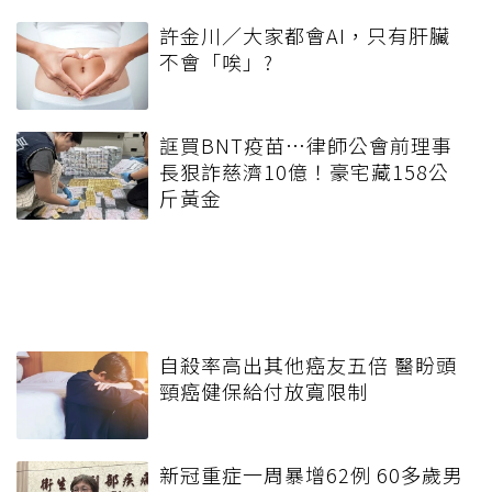
許金川／大家都會AI，只有肝臟
不會「唉」?
誆買BNT疫苗…律師公會前理事
長狠詐慈濟10億！豪宅藏158公
斤黃金
自殺率高出其他癌友五倍 醫盼頭
頸癌健保給付放寬限制
新冠重症一周暴增62例 60多歲男