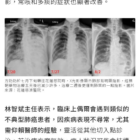
影，常咳和多痰的症狀也顯著改善。
方奶奶於七月下旬轉往花蓮慈院時，X光影像顯示肺部有明顯陰影，經標
靶藥物治療五天後已減少許多，治療二週後更僅剩肺葉的一點陰影。圖片
來源：花蓮慈濟醫院。
林智斌主任表示，臨床上偶爾會遇到類似的
不典型肺癌患者，因疾病表現不尋常，尤其
需仰賴醫師的經驗
，靈活從其他切入點診