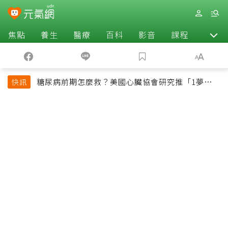
焦點
養生
醫療
百科
影音
課程
退休
糖尿病前期怎麼救？美國心臟協會研究推「1夢幻水
快訊
果組合」 酪梨加它改善血管功能