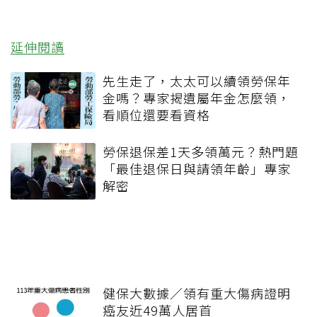
延伸閱讀
先生走了，太太可以續領勞保年
金嗎？專家揭遺屬年金怎麼領，
看順位還要看資格
勞保退保差1天多領萬元？熱門題
「最佳退保日與請領年齡」專家
解密
健保大數據／領有重大傷病證明
癌友近49萬人居首