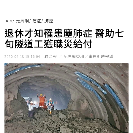
udn
/
元氣網
/
癌症
/
肺癌
退休才知罹患塵肺症 醫助七
旬隧道工獲職災給付
聯合報 ／ 記者賴香珊／南投即時報導
2020-06-18 19:16:04