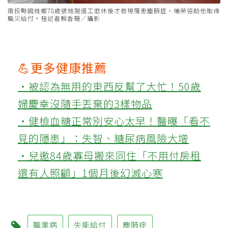
南投縣國姓鄉78歲張姓隧道工退休後才發現罹患塵肺症，埔榮協助他取得
職災給付。程記者賴香珊／攝影
💪更多健康推薦
‧被認為無用的東西反幫了大忙！50歲
婦慶幸沒隨手丟棄的3樣物品
‧健檢血糖正常別安心太早！醫曝「看不
見的隱患」：失智、糖尿病風險大增
‧兒邀84歲寡母搬來同住「不用付房租
還有人照顧」1個月後幻滅心寒
職業病
失能給付
塵肺症