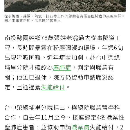
從事隧道、採礦、陶瓷、打石等工作的勞動者為罹患塵肺症的高風險群。
圖／本報資料照，示意圖非當事人
南投縣國姓鄉78歲張姓老翁過去從事隧道工
程，長時間暴露在粉塵彌漫的環境，年過6旬
出現呼吸困難。近年症狀加劇，赴台中榮總
埔里分院才確診為
塵肺症
，判定與職業有
關；他雖已退休，院方仍協助申請職災認
定，且通過獲
失能給付
。
台中榮總埔里分院指出，與總院職業醫學科
合作，自去年11月至今，接連認定4名職業性
塵肺症患者，並協助申請
職業病
失能給付，2