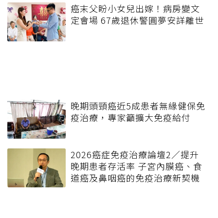
癌末父盼小女兒出嫁！病房變文
定會場 67歲退休警圓夢安詳離世
晚期頭頸癌近5成患者無緣健保免
疫治療，專家籲擴大免疫給付
2026癌症免疫治療論壇2／提升
晚期患者存活率 子宮內膜癌、食
道癌及鼻咽癌的免疫治療新契機