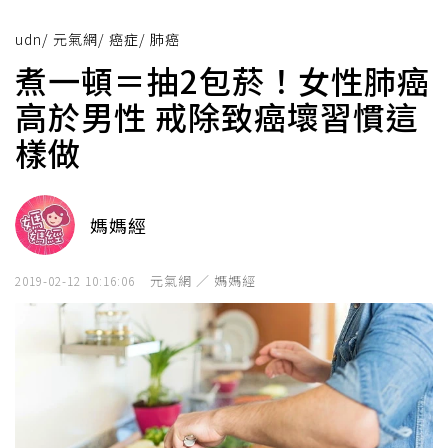
udn
/
元氣網
/
癌症
/
肺癌
煮一頓＝抽2包菸！女性肺癌
高於男性 戒除致癌壞習慣這
樣做
媽媽經
元氣網 ／ 媽媽經
2019-02-12 10:16:06