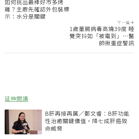
如何挑出最棒好市多烤
雞？主廚先確認外包裝標
示：水分是關鍵
下一篇
1歲童腸病毒高燒39度 睡
覺突抖如「被電到」…醫
師揪重症警訊
延伸閱讀
B肝再接再厲／鄭文睿：B肝功能
性治癒關鍵價值，降七成肝癌致
命威脅