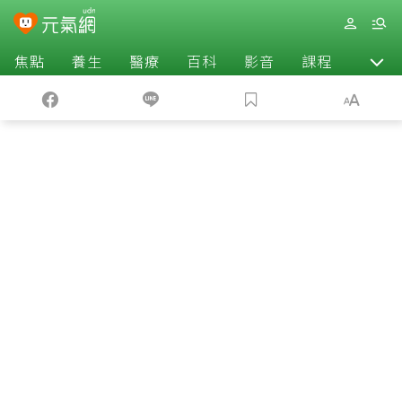
焦點
養生
醫療
百科
影音
課程
退休