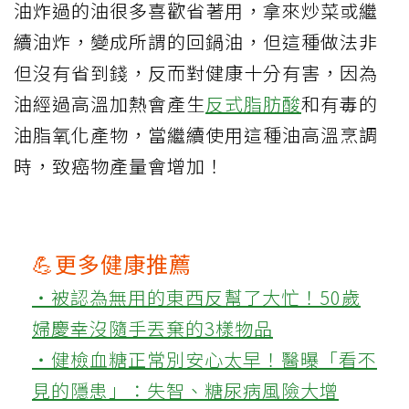
油炸過的油很多喜歡省著用，拿來炒菜或繼
續油炸，變成所謂的回鍋油，但這種做法非
但沒有省到錢，反而對健康十分有害，因為
油經過高溫加熱會產生
反式脂肪酸
和有毒的
油脂氧化產物，當繼續使用這種油高溫烹調
時，致癌物產量會增加！
💪更多健康推薦
‧被認為無用的東西反幫了大忙！50歲
婦慶幸沒隨手丟棄的3樣物品
‧健檢血糖正常別安心太早！醫曝「看不
見的隱患」：失智、糖尿病風險大增