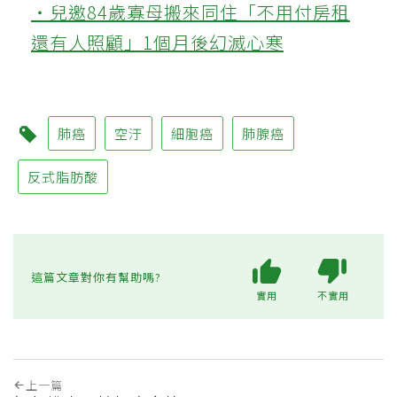
‧兒邀84歲寡母搬來同住「不用付房租
還有人照顧」1個月後幻滅心寒
肺癌
空汙
細胞癌
肺腺癌
反式脂肪酸
這篇文章對你有幫助嗎?
實用
不實用
上一篇