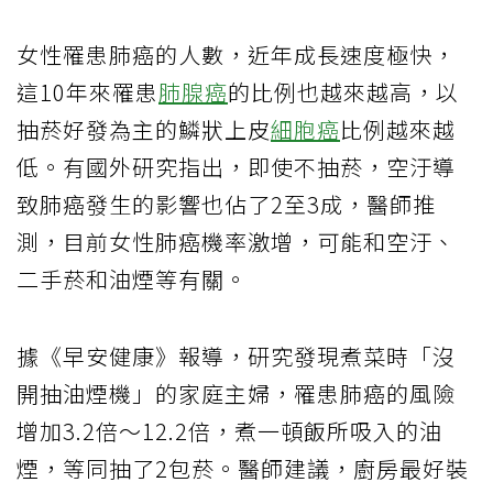
女性罹患肺癌的人數，近年成長速度極快，
這10年來罹患
肺腺癌
的比例也越來越高，以
抽菸好發為主的鱗狀上皮
細胞癌
比例越來越
低。有國外研究指出，即使不抽菸，空汙導
致肺癌發生的影響也佔了2至3成，醫師推
測，目前女性肺癌機率激增，可能和空汙、
二手菸和油煙等有關。
據《早安健康》報導，研究發現煮菜時「沒
開抽油煙機」的家庭主婦，罹患肺癌的風險
增加3.2倍～12.2倍，煮一頓飯所吸入的油
煙，等同抽了2包菸。醫師建議，廚房最好裝