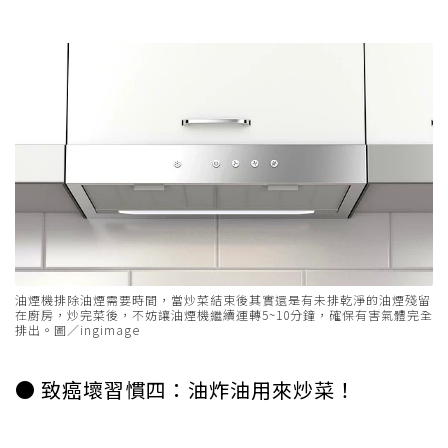
油煙機排除油煙需要時間，當炒菜結束後其實還是有未排乾淨的油煙殘留
在廚房，炒完菜後，不妨讓油煙機繼續運轉5~10分鐘，確保有害氣體完全
排出。圖／ingimage
● 致癌壞習慣四：油炸油用來炒菜！