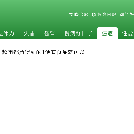
聯合報
經濟日報
河
退休力
失智
醫聲
慢病好日子
癌症
性愛
：超市都買得到的1便宜食品就可以