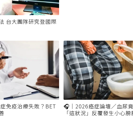
法 台大團隊研究登國際
癌症免疫治療失敗？BET
🎧｜2026癌症論壇／血尿
善
「這狀況」反覆發生小心
前兆、治療一次看