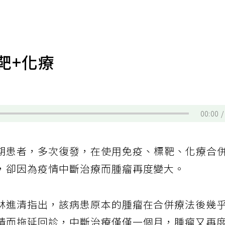
靶+化療
00:00
期患者，多次復發，在使用免疫、標靶、化療合
，卻因為疫情中斷治療而腫瘤再度變大。
林進清指出，該病患原本的腫瘤在合併療法後幾
情而拖延回診，中斷治療僅僅一個月，腫瘤又再