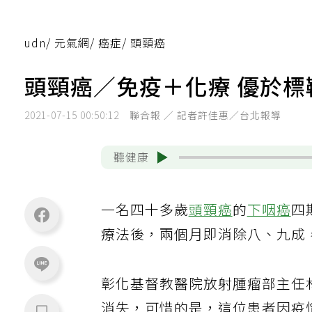
udn
/
元氣網
/
癌症
/
頭頸癌
頭頸癌／免疫＋化療 優於標
2021-07-15 00:50:12
聯合報 ／ 記者許佳惠／台北報導
聽健康
一名四十多歲
頭頸癌
的
下咽癌
四
療法後，兩個月即消除八、九成
彰化基督教醫院放射腫瘤部主任
消失，可惜的是，這位患者因疫