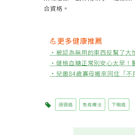
藥物治療，副作用較小，治療頻
合資格。
💪更多健康推薦
‧被認為無用的東西反幫了大
‧健檢血糖正常別安心太早！
‧兒邀84歲寡母搬來同住「
頭頸癌
免疫療法
下咽癌