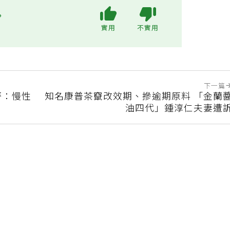
?
實用
不實用
下一篇
警：慢性
知名康普茶竄改效期、摻逾期原料 「金蘭
油四代」鍾淳仁夫妻遭