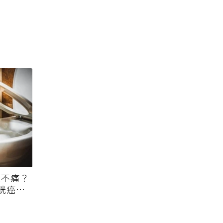
竟不痛？
膀胱癌