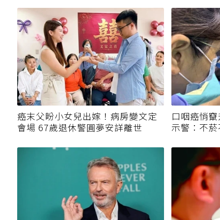
癌末父盼小女兒出嫁！病房變文定
口咽癌悄竄
會場 67歲退休警圓夢安詳離世
示警：不菸