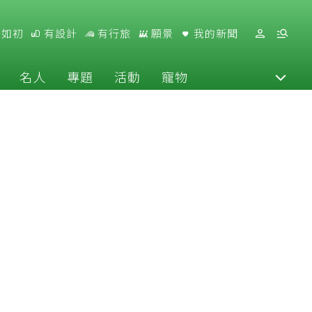
好如初
有設計
有行旅
願景
我的新聞
名人
專題
活動
寵物