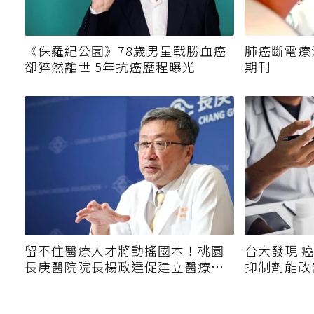
《侏羅紀公園》78歲男星戰勝血癌
肺癌斷電療
卻猝然離世 5年抗癌歷程曝光
期刊
留不住醫療人才將動搖國本！桃園
台大發現 
長庚醫院院長楊政達促建立醫療永
抑制劑能改
續基金