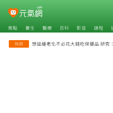
焦點
養生
醫療
百科
影音
課程
想延緩老化不必花大錢吃保健品 研究
快訊