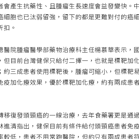
者會產生抗藥性、且腫瘤生長速度會益發變快。
癌細胞也已汰弱留強，留下的都是更難對付的癌
折扣。
總醫院腫瘤醫學部藥物治療科主任楊慕華表示，
，但目前台灣健保只給付二擇一，也就是標靶加
；約三成患者使用標靶後，腫瘤可縮小，但標靶
免疫加化療效果，優於標靶加化療，約有兩成患
轉移復發頭頸癌的一線治療，去年食藥署更是通
林進清指出，健保目前有條件給付頭頸癌患者免