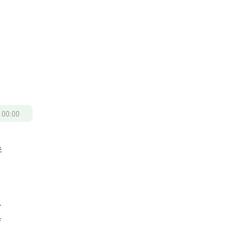
/
00:00
併
乎
度