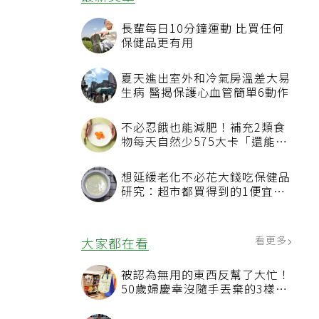
符
最新文章
長輩每日10分鐘運動 比買任何
保健品更有用
夏天進出室外和冷氣房溫差大易
生病 醫揭保護心血管簡單6動作
不必忍餓也能減肥！補充2類食
物每天自然少575大卡「還能吃
飽飽的」
想延緩老化不必花大錢吃保健品
研究：超市都買得到的1便宜食
品就可以
看更多
大家都在看
被認為無用的東西反幫了大忙！
50歲婦慶幸沒隨手丟棄的3樣物
品