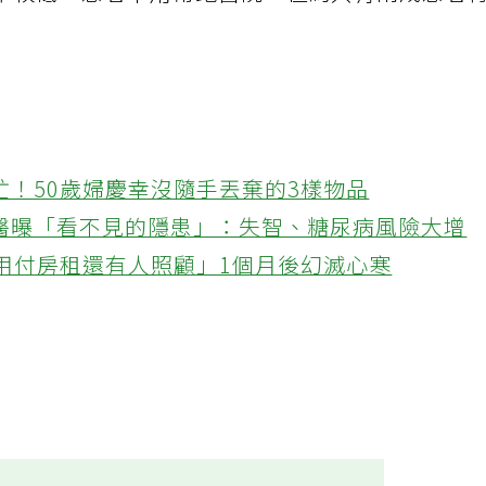
率較低，患者不用常跑醫院，但約只有兩成患者
忙！50歲婦慶幸沒隨手丟棄的3樣物品
醫曝「看不見的隱患」：失智、糖尿病風險大增
不用付房租還有人照顧」1個月後幻滅心寒