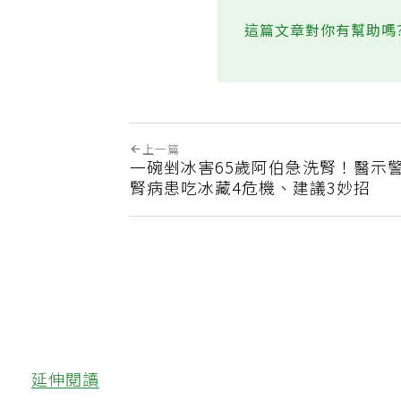
這篇文章對你有幫助嗎
上一篇
一碗剉冰害65歲阿伯急洗腎！醫示
腎病患吃冰藏4危機、建議3妙招
延伸閱讀