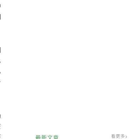
中
細
國
化
易
者
過
疫
看更多