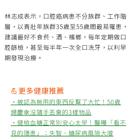
林志成表示，口腔癌病患不分族群、工作階
層，以青壯年族群35歲至55歲間最易罹患，
建議最好不食菸、酒、檳榔，每年定期做口
腔篩檢，甚至每半年一次全口洗牙，以利早
期發現治療。
💪更多健康推薦
‧被認為無用的東西反幫了大忙！50歲
婦慶幸沒隨手丟棄的3樣物品
‧健檢血糖正常別安心太早！醫曝「看不
見的隱患」：失智、糖尿病風險大增