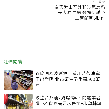
下一篇
夏天進出室外和冷氣房溫
差大易生病 醫揭保護心
血管簡單6動作
延伸閱讀
致癌油風波延燒…威加苦茶油拿
不出證明 北市衛生局重罰300萬
元
致癌苦茶油2周爆6案、問題業者
增1家 食藥署要求停業+啟動輔導