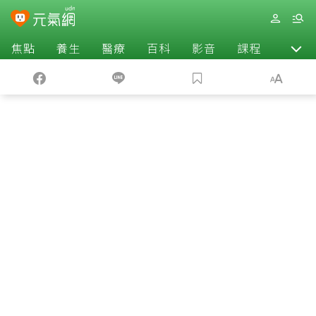
焦點
養生
醫療
百科
影音
課程
退休