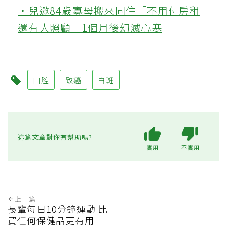
‧兒邀84歲寡母搬來同住「不用付房租
還有人照顧」1個月後幻滅心寒
口腔
致癌
白斑
這篇文章對你有幫助嗎?
實用
不實用
上一篇
長輩每日10分鐘運動 比
買任何保健品更有用