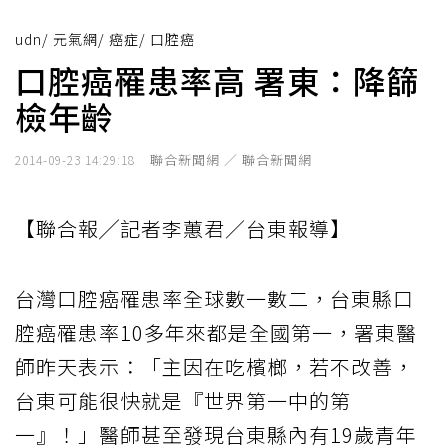
udn
/
元氣網
/
癌症
/
口腔癌
口腔癌罹患率高 署東：降篩
檢年齡
聯合新聞網 ／ 聯合新聞網
2014-09-23 14:29:18
【聯合報╱記者李蕙君／台東報導】
台灣口腔癌罹患率全球數一數二，台東縣口
腔癌罹患率10多年來都是全國第一，署東醫
師昨天表示：「主因在吃檳榔，若不改善，
台東可能很快就是『世界第一中的第
一』！」醫師甚至發現台東縣內有19歲青年