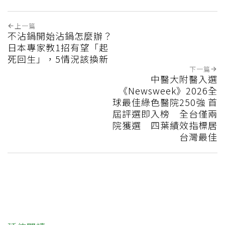
上一篇
不沾鍋開始沾鍋怎麼辦？
日本專家教1招有望「起
死回生」，5情況該換新
下一篇
中醫大附醫入選
《Newsweek》2026全
球最佳綠色醫院250強 首
屆評選即入榜 全台僅兩
院獲選 四葉績效指標居
台灣最佳