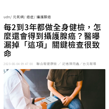
udn
/
元氣網
/
癌症
/
攝護腺癌
每2到3年都做全身健檢，怎
麼還會得到攝護腺癌？醫曝
漏掉「這項」關鍵檢查很致
命
聯合報健康版 ／ 記者陳雨鑫／台北報導
2023-08-04 09:47:00