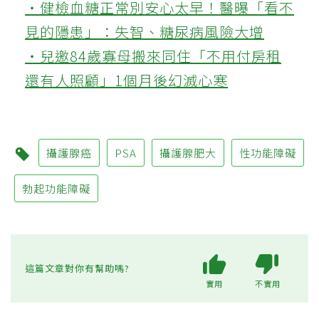
‧健檢血糖正常別安心太早！醫曝「看不
見的隱患」：失智、糖尿病風險大增
‧兒邀84歲寡母搬來同住「不用付房租
還有人照顧」1個月後幻滅心寒
攝護腺癌
PSA
攝護腺肥大
性功能障礙
勃起功能障礙
這篇文章對你有幫助嗎?
實用
不實用