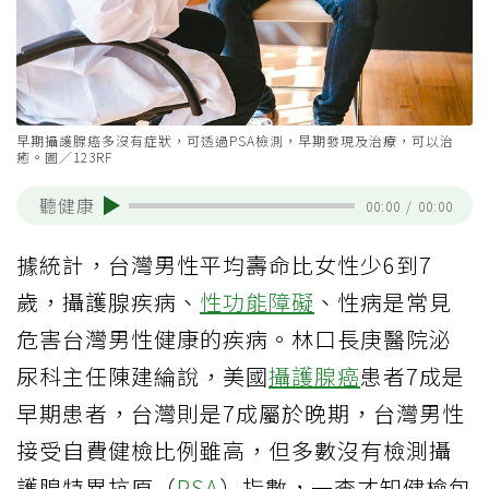
早期攝護腺癌多沒有症狀，可透過PSA檢測，早期發現及治療，可以治
癒。圖／123RF
聽健康
00:00
/
00:00
據統計，台灣男性平均壽命比女性少6到7
歲，攝護腺疾病、
性功能障礙
、性病是常見
危害台灣男性健康的疾病。林口長庚醫院泌
尿科主任陳建綸說，美國
攝護腺癌
患者7成是
早期患者，台灣則是7成屬於晚期，台灣男性
接受自費健檢比例雖高，但多數沒有檢測攝
護腺特異抗原（
PSA
）指數，一查才知健檢包