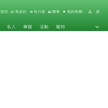
好如初
有設計
有行旅
願景
我的新聞
名人
專題
活動
寵物