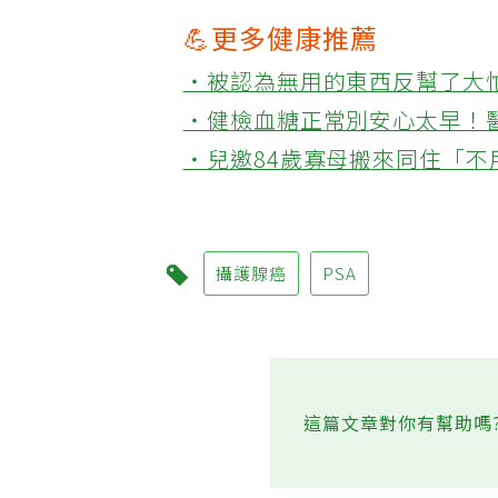
💪更多健康推薦
‧被認為無用的東西反幫了大
‧健檢血糖正常別安心太早！
‧兒邀84歲寡母搬來同住「
攝護腺癌
PSA
這篇文章對你有幫助嗎