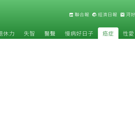
聯合報
經濟日報
河
退休力
失智
醫聲
慢病好日子
癌症
性愛