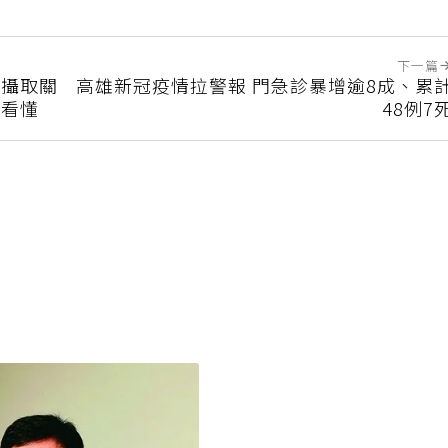
下一篇
質攝取關
高雄新冠疫情拉警報 門急診暴增逾8成、累
次看懂
48例7