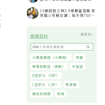
金嗎？專家揭遺屬年金怎麼領，
看順位還要看資格
15歲經營之神3.9億暴富落幕 麥
克風少年蘇友謙：每天領700元
計
過日子
死
看更多
疾病百科
大腸直腸癌（大腸癌）
痔瘡
骨質疏鬆症（骨鬆）
失智症
B型肝炎（B肝）
C型肝炎（C肝）
胃潰瘍
黃斑部病變
氣喘