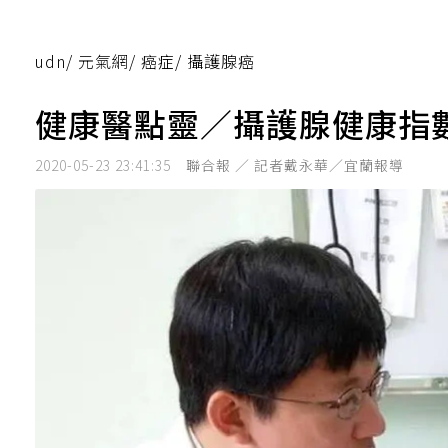
udn
/
元氣網
/
癌症
/
攝護腺癌
健康醫點靈／攝護腺健康指
2020-05-23 23:41:35
聯合報 ／ 記者戴永華／宜蘭報導