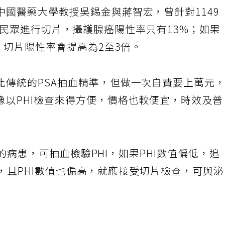
國醫藥大學教授吳錫金與蔣智宏，曾針對1149
g/ml的民眾進行切片，攝護腺癌陽性率只有13%；如果
片，切片陽性率會提高為2至3倍。
比傳統的PSA抽血精準，但做一次自費要上萬元
像以PHI檢查來得方便，價格也較便宜，時效及
ml的病患，可抽血檢驗PHI，如果PHI數值偏低，追
/ml，且PHI數值也偏高，就應接受切片檢查，可與