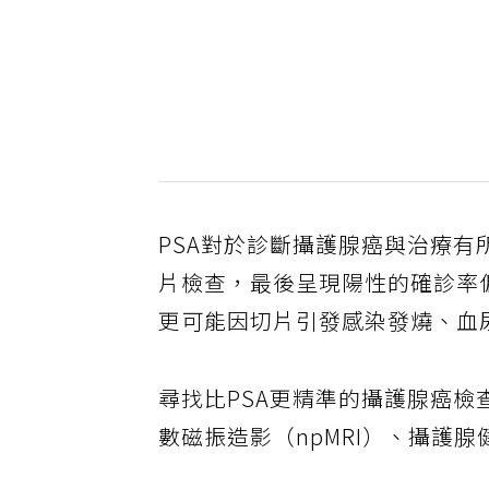
PSA對於診斷攝護腺癌與治療有所
片檢查，最後呈現陽性的確診率
更可能因切片引發感染發燒、血
尋找比PSA更精準的攝護腺癌
數磁振造影（npMRI）、攝護腺