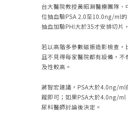
台大醫院教授黃昭淵醫療團隊、中
位抽血驗PSA 2.0至10.0n
抽血加驗PHI大於35才安排切
若以高階多參數磁振造影檢查，
且不見得每家醫院都有設備，不
及性較高。
蔣智宏建議，PSA大於4.0ng/
蹤即可；如果PSA大於4.0ng
尿科醫師討論後決定。