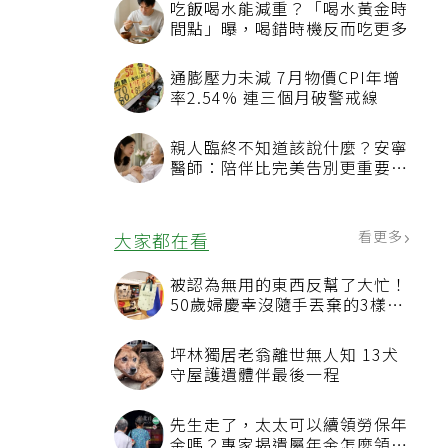
吃飯喝水能減重？「喝水黃金時
間點」曝，喝錯時機反而吃更多
通膨壓力未減 7月物價CPI年增
率2.54% 連三個月破警戒線
親人臨終不知道該說什麼？安寧
醫師：陪伴比完美告別更重要，
4句話值得及早說出口
看更多
大家都在看
被認為無用的東西反幫了大忙！
50歲婦慶幸沒隨手丟棄的3樣物
品
坪林獨居老翁離世無人知 13犬
守屋護遺體伴最後一程
先生走了，太太可以續領勞保年