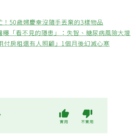
忙！50歲婦慶幸沒隨手丟棄的3樣物品
醫曝「看不見的隱患」：失智、糖尿病風險大增
不用付房租還有人照顧」1個月後幻滅心寒
?
實用
不實用