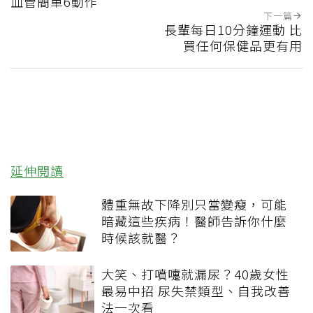
血管簡單6動作
下一篇
長輩每日10分鐘運動 比
買任何保健品更有用
延伸閱讀
體重無故下降別只當變瘦，可能
暗藏這些疾病！醫師告訴你什麼
時候該就醫？
大笑、打噴嚏就漏尿？40歲女性
最易中招 尿失禁類型、自我改善
法一次看