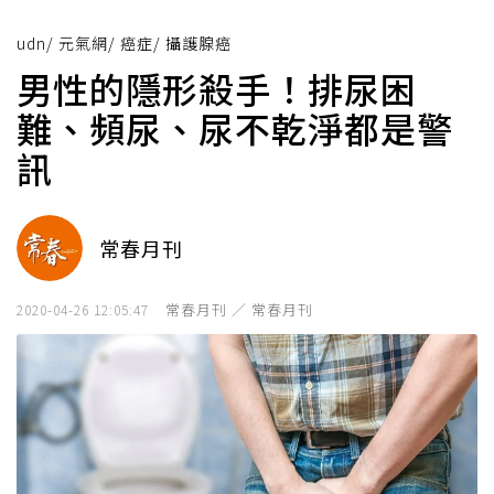
udn
/
元氣網
/
癌症
/
攝護腺癌
男性的隱形殺手！排尿困
難、頻尿、尿不乾淨都是警
訊
常春月刊
常春月刊 ／ 常春月刊
2020-04-26 12:05:47