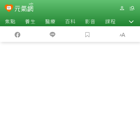
焦點
養生
醫療
百科
影音
課程
退休