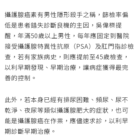
攝護腺癌素有男性隱形殺手之稱，篩檢率偏
低是患者錯失診斷良機的主因，吳偉榤提
醒，年滿
50
歲以上男性，每年應固定到醫院
接受攝護腺特異性抗原（
PSA
）及肛門指診檢
查，若有家族病史，則應提前至
45
歲檢查，
以利早期發現、早期治療，讓病症獲得最完
善的控制。
此外，若本身已經有排尿困難、頻尿、尿不
乾淨、夜尿等類似攝護腺肥大的症狀，也可
能是攝護腺癌在作祟，應儘速求診，以利早
期診斷早期治療。