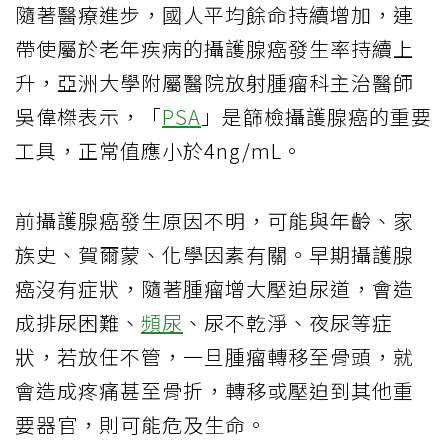
隨著醫療進步，國人平均餘命持續增加，連
帶使屬於老年疾病的攝護腺癌發生率持續上
升，亞洲大學附屬醫院放射腫瘤科主治醫師
吳偉榤表示，「
PSA
」是篩檢攝護腺癌的重要
工具，正常值應小於
4ng/mL
。
前攝護腺癌發生原因不明，可能與年齡、家
族史、賀爾蒙、化學因素有關。早期攝護腺
癌沒有症狀，隨著腫瘤增大壓迫尿道，會造
成排尿困難、
頻尿
、尿不乾淨、夜尿等症
狀，若放任不管，一旦腫瘤轉移至骨頭，就
會造成疼痛甚至骨折，轉移或壓迫到其他重
要器官，則可能危及生命。