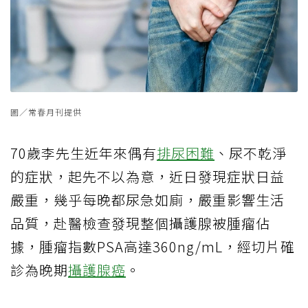
圖／常春月刊提供
70
歲李先生近年來偶有
排尿困難
、尿不乾淨
的症狀，起先不以為意，近日發現症狀日益
嚴重，幾乎每晚都尿急如廁，嚴重影響生活
品質，赴醫檢查發現整個攝護腺被腫瘤佔
據，腫瘤指數
PSA
高達
360
ng/mL
，經切片確
診為
晚期
攝護腺癌
。