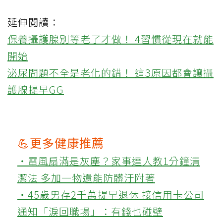
延伸閱讀：
保養攝護腺別等老了才做！ 4習慣從現在就能
開始
泌尿問題不全是老化的錯！ 這3原因都會讓攝
護腺提早GG
💪更多健康推薦
‧電風扇滿是灰塵？家事達人教1分鐘清
潔法 多加一物還能防髒汙附著
‧45歲男存2千萬提早退休 接信用卡公司
通知「淚回職場」：有錢也碰壁