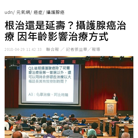
udn
/
元氣網
/
癌症
/
攝護腺癌
根治還是延壽？攝護腺癌治
療 因年齡影響治療方式
聯合報 ／ 記者張益華╱報導
2018-04-29 11:42:33