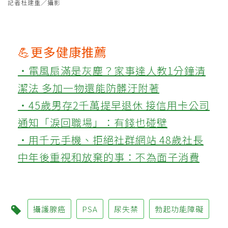
記者杜建重／攝影
💪更多健康推薦
‧電風扇滿是灰塵？家事達人教1分鐘清
潔法 多加一物還能防髒汙附著
‧45歲男存2千萬提早退休 接信用卡公司
通知「淚回職場」：有錢也碰壁
‧用千元手機、拒絕社群網站 48歲社長
中年後重視和放棄的事：不為面子消費
攝護腺癌
PSA
尿失禁
勃起功能障礙