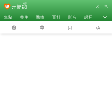
焦點
養生
醫療
百科
影音
課程
退休