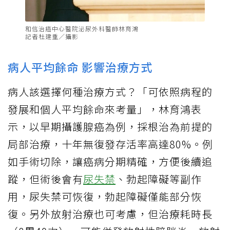
和信治癌中心醫院泌尿外科醫師林育鴻
記者杜建重／攝影
病人平均餘命 影響治療方式
病人該選擇何種治療方式？「可依照病程的
發展和個人平均餘命來考量」，林育鴻表
示，以早期攝護腺癌為例，採根治為前提的
局部治療，十年無復發存活率高達80%。例
如手術切除，讓癌病分期精確，方便後續追
蹤，但術後會有
尿失禁
、勃起障礙等副作
用，尿失禁可恢復，勃起障礙僅能部分恢
復。另外放射治療也可考慮，但治療耗時長