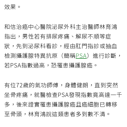
效果。
和信治癌中心醫院泌尿外科主治醫師林育鴻
指出，男性若有排尿疼痛、解尿不順等症
狀，先到泌尿科看診，經由肛門指診或抽血
檢測攝護腺特異抗原（簡稱
PSA
）進行診斷，
若PSA指數過高，恐罹患攝護腺癌。
有位72歲的氣功師傅，身體健朗，直到突然
坐骨疼痛，就醫檢查PSA發現指數竟高達一千
多，後來證實罹患攝護腺癌且癌細胞已轉移
至骨頭，林育鴻說這類患者多到數不清。