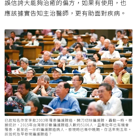
誤信誇大能夠治癒的偏方，如果有使用，也
應該據實告知主治醫師，更有助面對疾病。
已故知名作家李敖2003年罹患攝護腺癌，開刀切除攝護腺，轟動一時。根
據統計，2015年台灣新診斷攝護腺癌人數約5106人，且青壯年也有機會
罹患，甚至近一半的攝護腺癌病人，發現時已是中晚期，存活率剩五年。
該如何及早發現攝護腺癌？