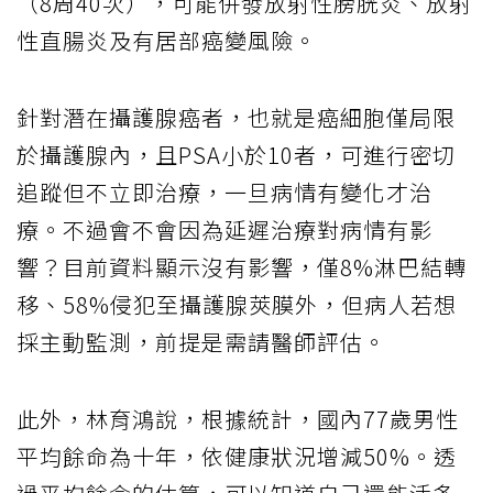
（8周40次），可能併發放射性膀胱炎、放射
性直腸炎及有居部癌變風險。
針對潛在攝護腺癌者，也就是癌細胞僅局限
於攝護腺內，且PSA小於10者，可進行密切
追蹤但不立即治療，一旦病情有變化才治
療。不過會不會因為延遲治療對病情有影
響？目前資料顯示沒有影響，僅8%淋巴結轉
移、58%侵犯至攝護腺莢膜外，但病人若想
採主動監測，前提是需請醫師評估。
此外，林育鴻說，根據統計，國內77歲男性
平均餘命為十年，依健康狀況增減50%。透