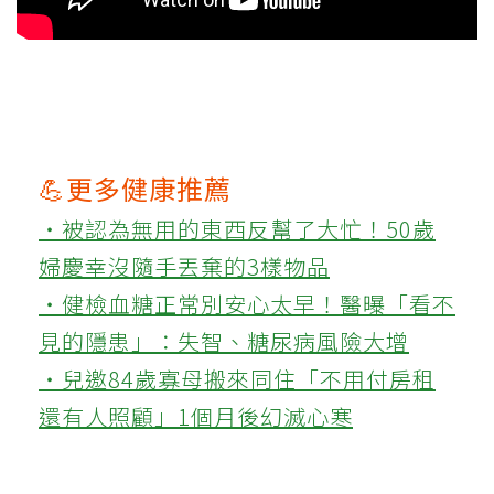
💪更多健康推薦
‧被認為無用的東西反幫了大忙！50歲
婦慶幸沒隨手丟棄的3樣物品
‧健檢血糖正常別安心太早！醫曝「看不
見的隱患」：失智、糖尿病風險大增
‧兒邀84歲寡母搬來同住「不用付房租
還有人照顧」1個月後幻滅心寒