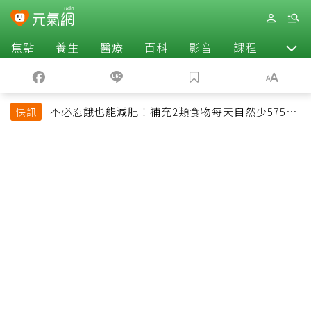
焦點
養生
醫療
百科
影音
課程
退休
不必忍餓也能減肥！補充2類食物每天自然少575大
快訊
卡「還能吃飽飽的」