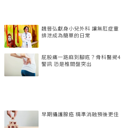
魏晉弘獻身小兒外科 讓無肛症童
排泄成為簡單的日常
屁股痛一路麻到腳底？骨科醫揭4
警訊 恐是椎間盤突出
早期攝護腺癌 精準消融預後更佳