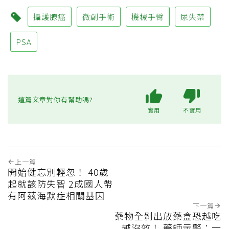
攝護腺癌
微創手術
機械手臂
尿失禁
PSA
這篇文章對你有幫助嗎?
實用
不實用
上一篇
開始健忘別輕忽！ 40歲
起就該防失智 2成國人帶
有阿茲海默症相關基因
下一篇
藥物全剝出放藥盒恐越吃
越沒效！ 藥師示警：一