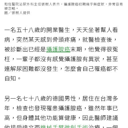
和信醫院泌尿外科主任張樹人表示，攝護腺癌初期幾乎無症狀，非常容易
被忽略。
圖／張樹人提供
一名五十八歲的開業醫生，天天坐著幫人看
病，突然某天感到骨頭疼痛，就醫檢查後，
被診斷出已經是
攝護腺癌
末期，他覺得很冤
枉，一輩子都沒有感覺攝護腺有異狀，甚至
連解尿困難都沒發生，怎麼會自己罹癌都不
自知。
另一名七十八歲的德國男性，居住在台灣多
年，檢查也發現罹患攝護腺癌，雖然年事已
高，但身體其他功能算健康，因此醫師建議
他接受達文西
機械手臂
微創手術
治療，一個