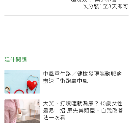
次分裝1至3天即可
延伸閱讀
中風重生路／健檢發現腦動脈瘤
盡速手術跑贏中風
大笑、打噴嚏就漏尿？40歲女性
最易中招 尿失禁類型、自我改善
法一次看