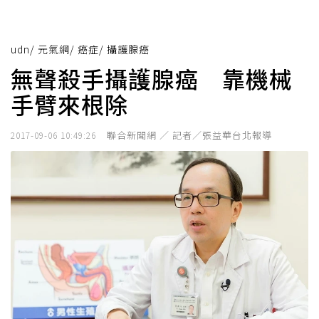
udn
/
元氣網
/
癌症
/
攝護腺癌
無聲殺手攝護腺癌 靠機械
手臂來根除
聯合新聞網 ／ 記者／張益華台北報導
2017-09-06 10:49:26