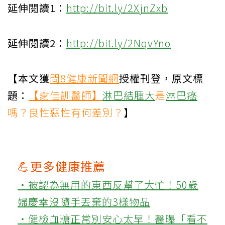
延伸閱讀1：
http://bit.ly/2XjnZxb
延伸閱讀2：
http://bit.ly/2NqvYno
【本文獲
問8健康新聞網
授權刊登，原文標
題：
【謝佳訓醫師】
淋巴結腫大
是
淋巴癌
嗎？良性惡性有何差別？
】
💪更多健康推薦
‧被認為無用的東西反幫了大忙！50歲
婦慶幸沒隨手丟棄的3樣物品
‧健檢血糖正常別安心太早！醫曝「看不