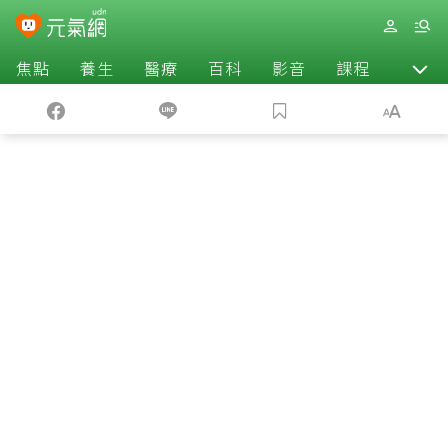
焦點
養生
醫療
百科
影音
課程
退休