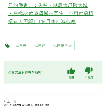
見的隱患」：失智、糖尿病風險大增
‧兒邀84歲寡母搬來同住「不用付房租
還有人照顧」1個月後幻滅心寒
淋巴結
淋巴癌
淋巴結腫大
這篇文章對你有幫助嗎?
實用
不實用
上一篇
高雄新冠疫情拉警報 門