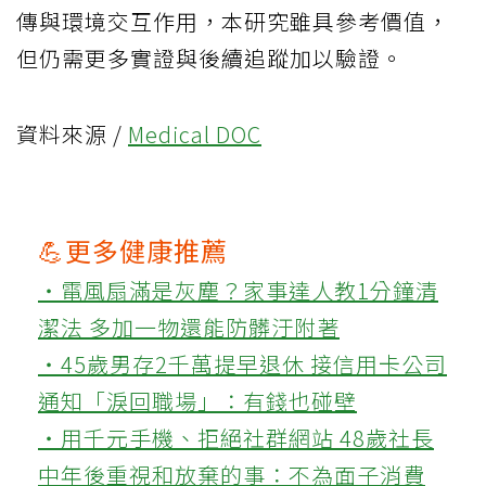
傳與環境交互作用，本研究雖具參考價值，
但仍需更多實證與後續追蹤加以驗證。
資料來源 /
Medical DOC
💪更多健康推薦
‧電風扇滿是灰塵？家事達人教1分鐘清
潔法 多加一物還能防髒汙附著
‧45歲男存2千萬提早退休 接信用卡公司
通知「淚回職場」：有錢也碰壁
‧用千元手機、拒絕社群網站 48歲社長
中年後重視和放棄的事：不為面子消費