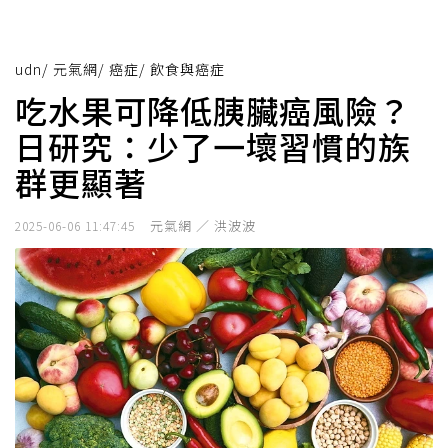
udn
/
元氣網
/
癌症
/
飲食與癌症
吃水果可降低胰臟癌風險？
日研究：少了一壞習慣的族
群更顯著
元氣網 ／ 洪波波
2025-06-06 11:47:45