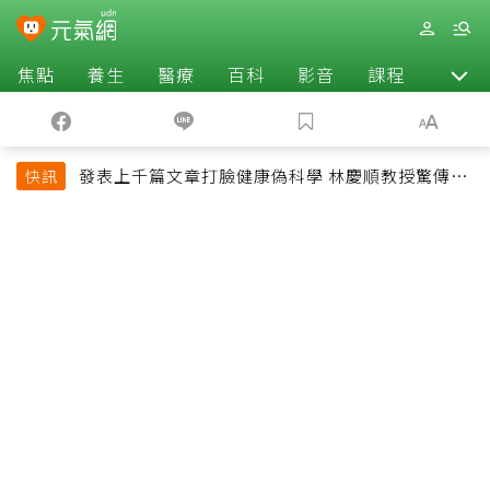
焦點
養生
醫療
百科
影音
課程
退休
發表上千篇文章打臉健康偽科學 林慶順教授驚傳意
快訊
外過世