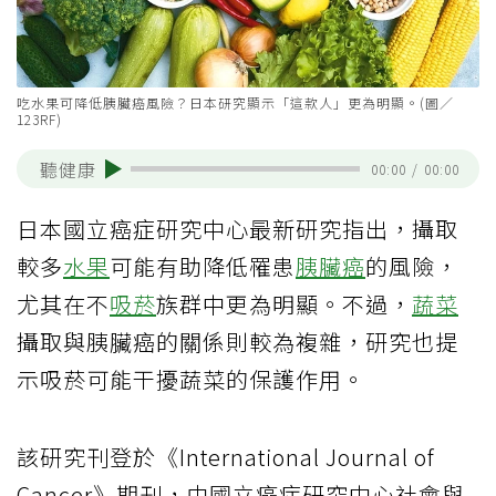
吃水果可降低胰臟癌風險？日本研究顯示「這款人」更為明顯。(圖／
123RF)
聽健康
00:00
/
00:00
日本國立癌症研究中心最新研究指出，攝取
較多
水果
可能有助降低罹患
胰臟癌
的風險，
尤其在不
吸菸
族群中更為明顯。不過，
蔬菜
攝取與胰臟癌的關係則較為複雜，研究也提
示吸菸可能干擾蔬菜的保護作用。
該研究刊登於《International Journal of
Cancer》期刊，由國立癌症研究中心社會與