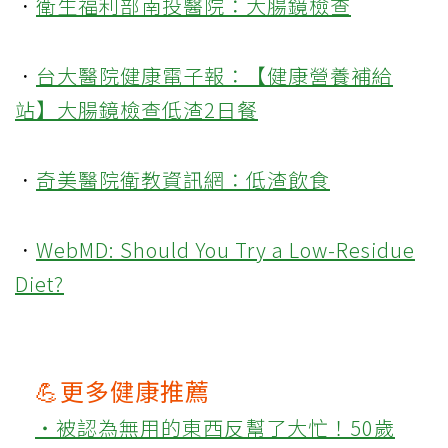
．
衛生福利部南投醫院：大腸鏡檢查
．
台大醫院健康電子報：【健康營養補給
站】大腸鏡檢查低渣2日餐
．
奇美醫院衛教資訊網：低渣飲食
．
WebMD: Should You Try a Low-Residue
Diet?
💪更多健康推薦
‧被認為無用的東西反幫了大忙！50歲