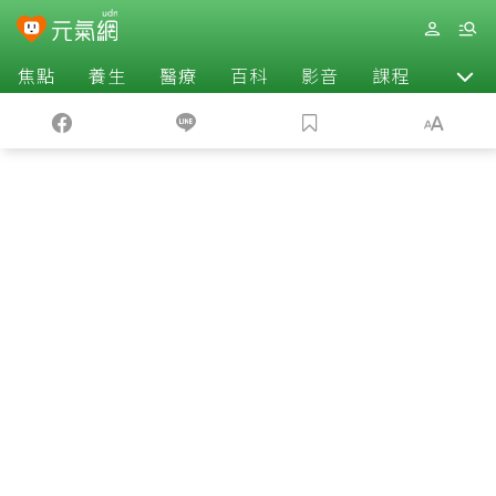
焦點
養生
醫療
百科
影音
課程
退休