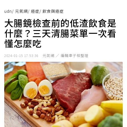
udn
/
元氣網
/
癌症
/
飲食與癌症
大腸鏡檢查前的低渣飲食是
什麼？三天清腸菜單一次看
懂怎麼吃
元氣網 ／ 編輯辜子桓整理
2024-01-15 17:53:36