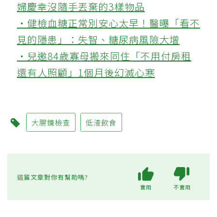
婦慶幸沒隨手丟棄的3樣物品
‧健檢血糖正常別安心太早！醫曝「看不
見的隱患」：失智、糖尿病風險大增
‧兒邀84歲寡母搬來同住「不用付房租
還有人照顧」1個月後幻滅心寒
大腸鏡檢查
低渣飲食
這篇文章對你有幫助嗎?
實用
不實用