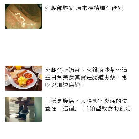
她腹部脹氣 原來橫結腸有鞭蟲
火腿蛋配奶茶、火鍋搭沙茶…這
些日常美食其實是腸道毒藥，常
吃恐加速癌變！
同樣是腹痛，大腸憩室炎痛的位
置在「這裡」！1類型飲食助預防