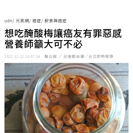
udn
/
元氣網
/
癌症
/
飲食與癌症
想吃醃酸梅讓癌友有罪惡感
營養師籲大可不必
聯合報 ／ 記者鄒尚謙／台北即時報導
2022-12-12 10:47:16