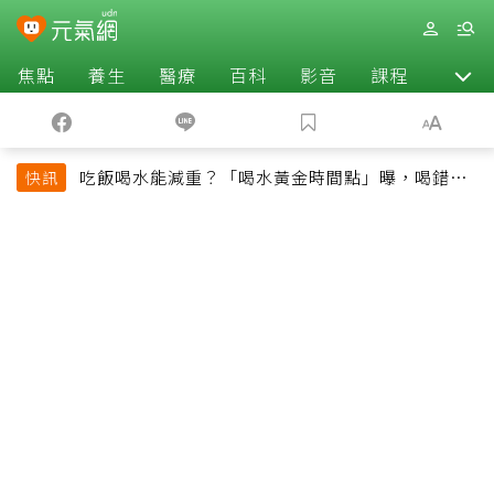
焦點
養生
醫療
百科
影音
課程
退休
吃飯喝水能減重？「喝水黃金時間點」曝，喝錯時
快訊
機反而吃更多