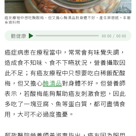
癌友療程中想吃醃酸梅，但又擔心醃漬品對身體不好，產生罪惡感。本報
系資料照
聽健康
00:00
/
00:00
癌症病患在療程當中，常常會有味覺失調，
造成食不知味、食不下嚥狀況，營養攝取因
此不足；有癌友療程中只想要吃白稀飯配酸
梅，但又擔心
醃漬品
對身體不好。但營養師
表示，若酸梅能夠幫助癌友刺激食慾，因此
多吃了一塊豆腐、魚等蛋白質，都可盡情食
用，大可不必過度擔憂。
郵政醫院營養師黃淑惠指出，癌友因為服用