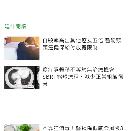
延伸閱讀
自殺率高出其他癌友五倍 醫盼頭
頸癌健保給付放寬限制
癌症寡轉移不等於無治療機會
SBRT縮短療程、減少正常組織傷
害
不靠狂消毒！醫揭降低感染風險8