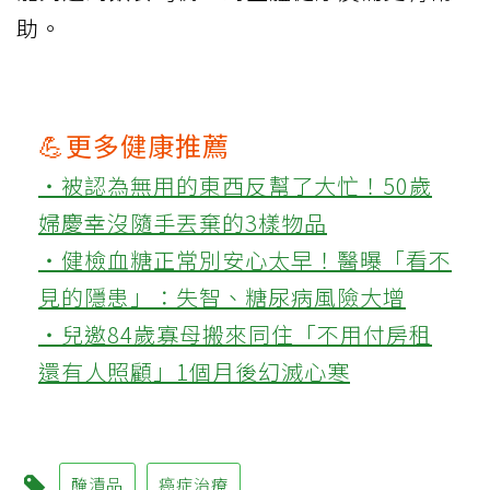
助。
💪更多健康推薦
‧被認為無用的東西反幫了大忙！50歲
婦慶幸沒隨手丟棄的3樣物品
‧健檢血糖正常別安心太早！醫曝「看不
見的隱患」：失智、糖尿病風險大增
‧兒邀84歲寡母搬來同住「不用付房租
還有人照顧」1個月後幻滅心寒
醃漬品
癌症治療