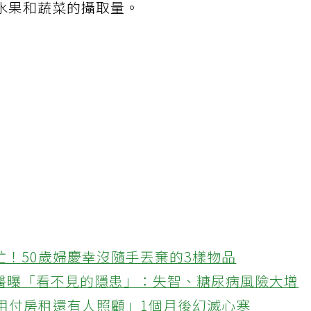
水果和蔬菜的攝取量。
忙！50歲婦慶幸沒隨手丟棄的3樣物品
醫曝「看不見的隱患」：失智、糖尿病風險大增