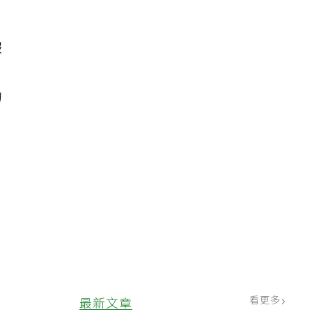
報
。
的
，
看更多
最新文章