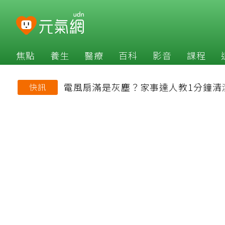
焦點
養生
醫療
百科
影音
課程
電風扇滿是灰塵？家事達人教1分鐘清
快訊