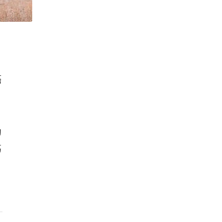
癌
助
巧