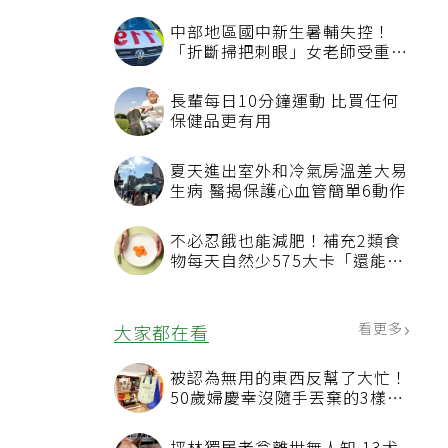
中部地區國中新生暑輔失控！
「折斷掃把刺眼」女老師受重傷
恐失明
長輩每日10分鐘運動 比買任何
保健品更有用
夏天進出室外和冷氣房溫差大易
生病 醫揭保護心血管簡單6動作
不必忍餓也能減肥！補充2類食
物每天自然少575大卡「還能吃
飽飽的」
看更多
大家都在看
被認為無用的東西反幫了大忙！
50歲婦慶幸沒隨手丟棄的3樣物
品