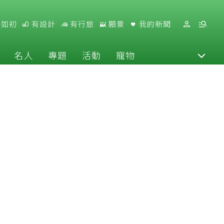
好如初
有設計
有行旅
願景
我的新聞
名人
專題
活動
寵物