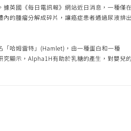
。據英國《每日電訊報》網站近日消息，一種僅
體內的腫瘤分解成碎片，讓癌症患者通過尿液排
名「哈姆雷特」(Hamlet)，由一種蛋白和一種
究顯示，Alpha1H有助於乳糖的產生，對嬰兒