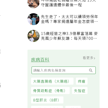
坪林獨居老翁離世無人知 13犬
守屋護遺體伴最後一程
有
先生走了，太太可以續領勞保年
金嗎？專家揭遺屬年金怎麼領，
看順位還要看資格
15歲經營之神3.9億暴富落幕 麥
克風少年蘇友謙：每天領700元
、
過日子
性
看更多
疾病百科
大腸直腸癌（大腸癌）
痔瘡
癌
骨質疏鬆症（骨鬆）
失智症
B型肝炎（B肝）