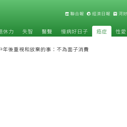
聯合報
經濟日報
河
退休力
失智
醫聲
慢病好日子
癌症
性愛
長中年後重視和放棄的事：不為面子消費