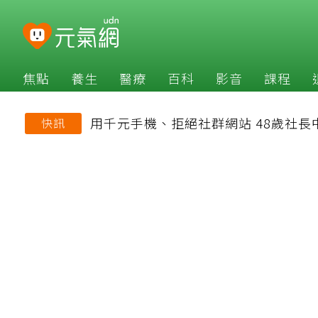
焦點
養生
醫療
百科
影音
課程
用千元手機、拒絕社群網站 48歲社
快訊