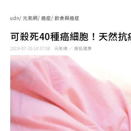
udn
/
元氣網
/
癌症
/
飲食與癌症
可殺死40種癌細胞！天然
2019-07-25 10:27:08
元氣網 ／ 搜狐健康