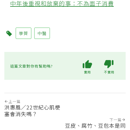
中年後重視和放棄的事：不為面子消費
荸薺
中醫
這篇文章對你有幫助嗎?
實用
不實用
上一篇
洪惠風／22世紀心肌梗
塞會消失嗎？
下一篇
豆皮、腐竹、豆包本是同