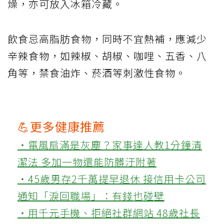
燥，亦可放入冰箱冷藏。
飲食忌高脂肪食物，同時不宜熱補，應減少
辛辣食物，如辣椒、胡椒、咖哩、五香、八
角等，禁食油炸、菸酒等刺激性食物。
💪更多健康推薦
‧電風扇滿是灰塵？家事達人教1分鐘清
潔法 多加一物還能防髒汙附著
‧45歲男存2千萬提早退休 接信用卡公司
通知「淚回職場」：有錢也碰壁
‧用千元手機、拒絕社群網站 48歲社長