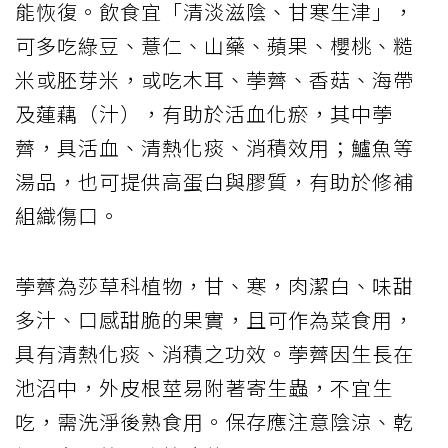
能恢復。飲食宜「清淡滋陰、甘寒生津」，
可多吃綠豆、薏仁、山藥、蘋果、櫻桃、糙
米或胚芽米，或吃木耳、荸薺、香菇、海帶
及蓮藕（汁），有助於活血化瘀，其中荸
薺，具活血、清熱化痰、消積效用；鱸魚等
湯品，也可提供高蛋白與膠質，有助於修補
組織傷口。
荸薺為莎草科植物，甘、寒，肉潔白、味甜
多汁、口感甜脆的果實，且可作為菜食用，
具有清熱化痰、消積之功效。荸薺因生長在
池沼中，外皮根莖易附著寄生蟲，不宜生
吃，需洗淨後熟食用。保存應注意陰涼、乾