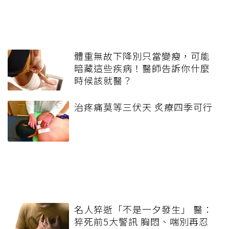
體重無故下降別只當變瘦，可能
暗藏這些疾病！醫師告訴你什麼
時候該就醫？
治疼痛莫等三伏天 炙療四季可行
名人猝逝「不是一夕發生」 醫：
猝死前5大警訊 胸悶、喘別再忍