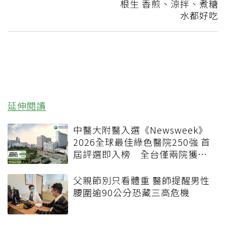
根生 香煎、涼拌、煮糖
水都好吃
延伸閱讀
中醫大附醫入選《Newsweek》
2026全球最佳綠色醫院250強 首
屆評選即入榜 全台僅兩院獲
選 四葉績效指標居台灣最佳
父親節別只看體重 醫師提醒男性
腰圍逾90公分恐藏三高危機