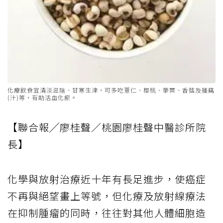
化療飲食宜清淡滋陰、甘寒生津，可多吃薏仁、櫻桃、荸薺、香菇及蓮藕
(汁)等，有助活血化瘀。
【聯合報╱廖桂聲／桃園廖桂聲中醫診所院
長】
化學與放射治療近十年有長足進步，使癌症
不再與絕望畫上等號，但化療及放射線療法
在抑制腫瘤的同時，往往對其他人體細胞造