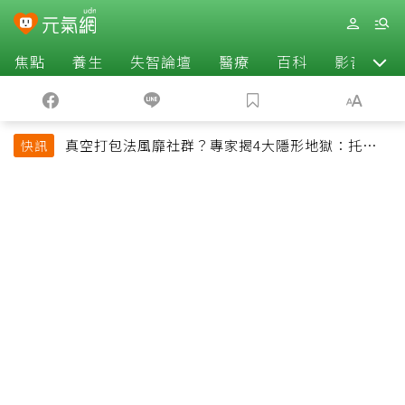
焦點
養生
失智論壇
醫療
百科
影音
真空打包法風靡社群？專家揭4大隱形地獄：托運恐
快訊
超重