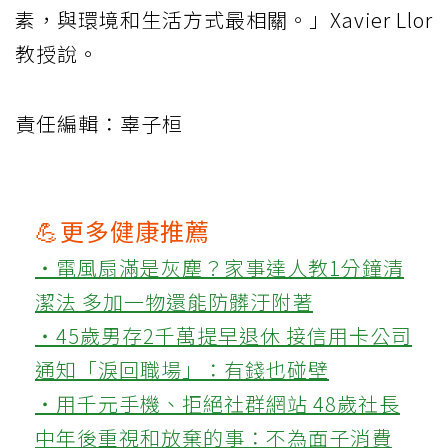
素，與環境和生活方式最相關。」Xavier Llor
教授說。
責任編輯：辜子桓
💪更多健康推薦
‧電風扇滿是灰塵？家事達人教1分鐘清
潔法 多加一物還能防髒汙附著
‧45歲男存2千萬提早退休 接信用卡公司
通知「淚回職場」：有錢也碰壁
‧用千元手機、拒絕社群網站 48歲社長
中年後重視和放棄的事：不為面子消費