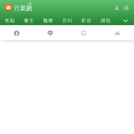
焦點
養生
醫療
百科
影音
課程
退休