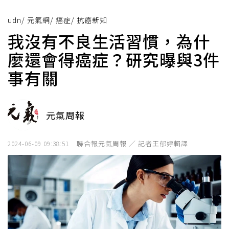
udn
/
元氣網
/
癌症
/
抗癌新知
我沒有不良生活習慣，為什
麼還會得癌症？研究曝與3件
事有關
元氣周報
聯合報元氣周報 ／ 記者王郁婷輯譯
2024-06-09 09:38:51