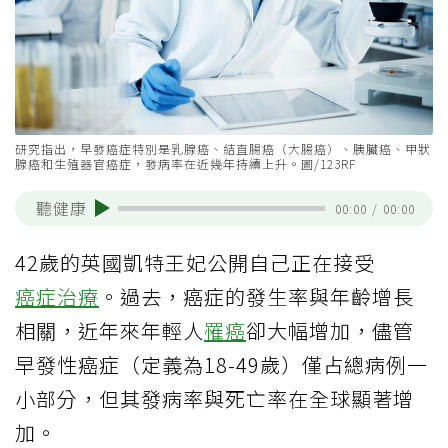
研究指出，早發癌症特別是乳腺癌、結直腸癌（大腸癌）、胰臟癌、甲狀
腺癌和生殖器官癌症，發病率在近幾年持續上升。圖/123RF
聽健康
00:00
/
00:00
42歲的英國凱特王妃公開自己正在接受
癌症治療
。過去，癌症的發生率與年齡增長
相關，近年來年輕人
罹癌
卻大幅增加，儘管
早發性癌症（定義為18-49歲）僅占總病例一
小部分，但其發病率與死亡率在全球顯著增
加。