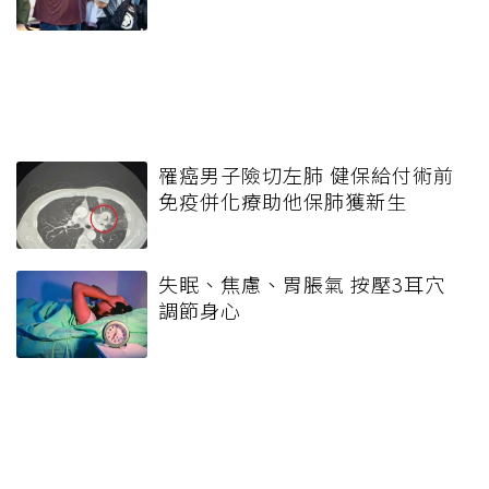
罹癌男子險切左肺 健保給付術前
免疫併化療助他保肺獲新生
失眠、焦慮、胃脹氣 按壓3耳穴
調節身心