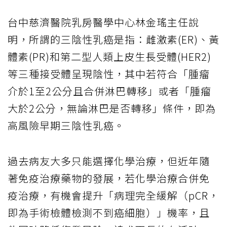
台中慈濟醫院乳房醫學中心林金瑤主任說
明，所謂的三陰性乳癌是指：雌激素(ER)、黃
體素(PR)和第二型人類上皮生長受體(HER2)
等三種接受體呈現陰性，其中若符合「腫瘤
介於1至2公分且合併淋巴轉移」或者「腫瘤
大於2公分，無論淋巴是否轉移」條件，即為
高風險早期三陰性乳癌。
過去病友大多只能選擇化學治療，但近年隨
著免疫治療藥物的發展，若化學治療合併免
疫治療，有機會提升「病理完全緩解（pCR，
即為手術檢體檢測不到癌細胞）」機率，且