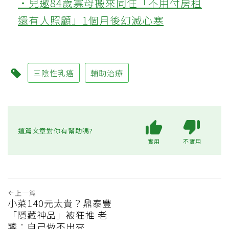
‧兒邀84歲寡母搬來同住「不用付房租
還有人照顧」1個月後幻滅心寒
三陰性乳癌
輔助治療
這篇文章對你有幫助嗎?
實用
不實用
上一篇
小菜140元太貴？鼎泰豐
「隱藏神品」被狂推 老
饕：自己做不出來