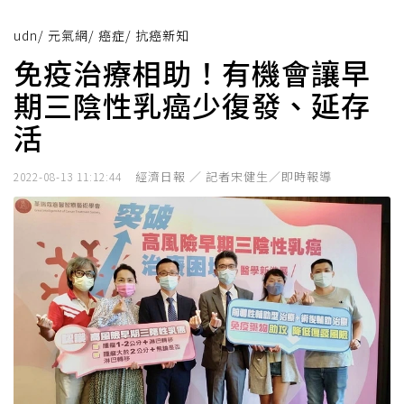
udn
/
元氣網
/
癌症
/
抗癌新知
免疫治療相助！有機會讓早
期三陰性乳癌少復發、延存
活
經濟日報 ／ 記者宋健生／即時報導
2022-08-13 11:12:44