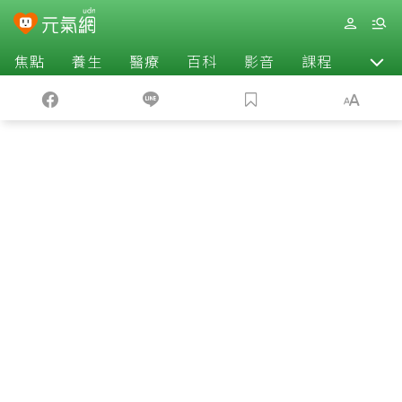
焦點
養生
醫療
百科
影音
課程
退休