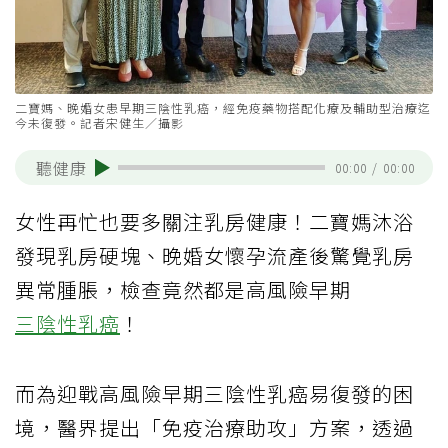
二寶媽、晚婚女患早期三陰性乳癌，經免疫藥物搭配化療及輔助型治療迄
今未復發。記者宋健生／攝影
聽健康
00:00
/
00:00
女性再忙也要多關注乳房健康！二寶媽沐浴
發現乳房硬塊、晚婚女懷孕流產後驚覺乳房
異常腫脹，檢查竟然都是高風險早期
三陰性乳癌
！
而為迎戰高風險早期三陰性乳癌易復發的困
境，醫界提出「免疫治療助攻」方案，透過