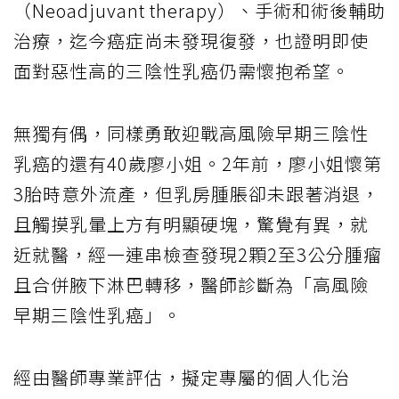
（Neoadjuvant therapy）、手術和術後輔助
治療，迄今癌症尚未發現復發，也證明即使
面對惡性高的三陰性乳癌仍需懷抱希望。
無獨有偶，同樣勇敢迎戰高風險早期三陰性
乳癌的還有40歲廖小姐。2年前，廖小姐懷第
3胎時意外流產，但乳房腫脹卻未跟著消退，
且觸摸乳暈上方有明顯硬塊，驚覺有異，就
近就醫，經一連串檢查發現2顆2至3公分腫瘤
且合併腋下淋巴轉移，醫師診斷為「高風險
早期三陰性乳癌」。
經由醫師專業評估，擬定專屬的個人化治