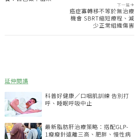
下一篇
癌症寡轉移不等於無治療
機會 SBRT縮短療程、減
少正常組織傷害
延伸閱讀
科普好健康／口咽肌訓練 告別打
呼、睡眠呼吸中止
最新脂肪肝治療策略：搭配GLP-
1瘦瘦針遠離三高、肥胖、慢性病