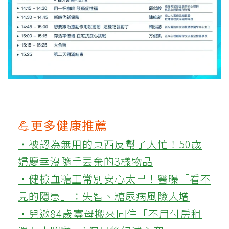
💪更多健康推薦
‧被認為無用的東西反幫了大忙！50歲
婦慶幸沒隨手丟棄的3樣物品
‧健檢血糖正常別安心太早！醫曝「看不
見的隱患」：失智、糖尿病風險大增
‧兒邀84歲寡母搬來同住「不用付房租