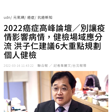
udn
/
元氣網
/
癌症
/
抗癌新知
2022癌症高峰論壇／別讓疫
情影響病情，健檢場域應分
流 洪子仁建議6大重點規劃
個人健檢
聯合報 ／ 記者韋麗文/台北報導
2022-03-16 11:43:22