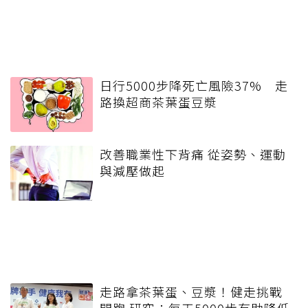
日行5000步降死亡風險37% 走
路換超商茶葉蛋豆漿
改善職業性下背痛 從姿勢、運動
與減壓做起
走路拿茶葉蛋、豆漿！健走挑戰
開跑 研究：每天5000步有助降低