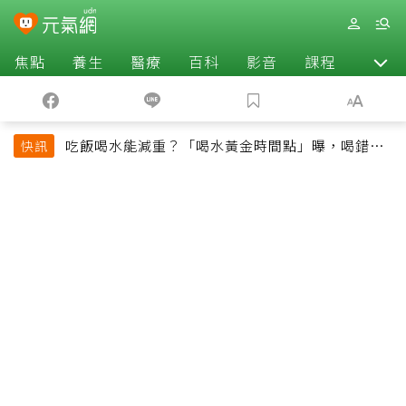
焦點
養生
醫療
百科
影音
課程
退休
吃飯喝水能減重？「喝水黃金時間點」曝，喝錯時
快訊
機反而吃更多