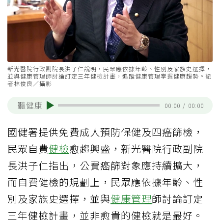
新光醫院行政副院長洪子仁說明，民眾應依據年齡、性別及家族史選擇，
並與健康管理師討論訂定三年健檢計畫，追蹤健康管理掌握健康趨勢。記
者林俊良／攝影
聽健康
00:00
/
00:00
國健署提供免費成人預防保健及四癌篩檢，
民眾自費
健檢
愈趨興盛，新光醫院行政副院
長洪子仁指出，公費癌篩對象應持續擴大，
而自費健檢的規劃上，民眾應依據年齡、性
別及家族史選擇，並與
健康管理
師討論訂定
三年健檢計畫，並非愈貴的健檢就是最好。