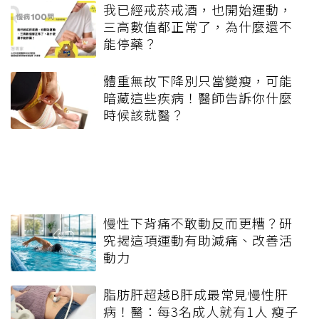
我已經戒菸戒酒，也開始運動，
三高數值都正常了，為什麼還不
能停藥？
體重無故下降別只當變瘦，可能
暗藏這些疾病！醫師告訴你什麼
時候該就醫？
慢性下背痛不敢動反而更糟？研
究揭這項運動有助減痛、改善活
動力
脂肪肝超越B肝成最常見慢性肝
病！醫：每3名成人就有1人 瘦子