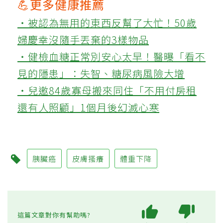
💪更多健康推薦
‧被認為無用的東西反幫了大忙！50歲
婦慶幸沒隨手丟棄的3樣物品
‧健檢血糖正常別安心太早！醫曝「看不
見的隱患」：失智、糖尿病風險大增
‧兒邀84歲寡母搬來同住「不用付房租
還有人照顧」1個月後幻滅心寒
胰臟癌
皮膚搔癢
體重下降
這篇文章對你有幫助嗎?