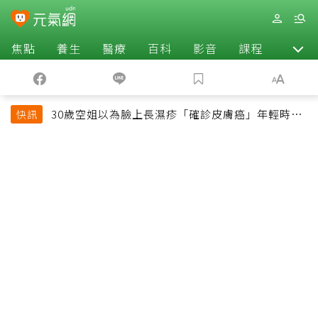
焦點
養生
醫療
百科
影音
課程
退休
30歲空姐以為臉上長濕疹「確診皮膚癌」年輕時一
快訊
習慣釀惡果超後悔