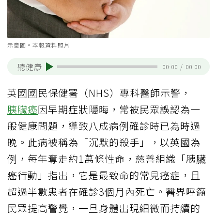
示意圖。本報資料照片
聽健康
00:00
/
00:00
英國國民保健署（NHS）專科醫師示警，
胰臟癌
因早期症狀隱晦，常被民眾誤認為一
般健康問題，導致八成病例確診時已為時過
晚。此病被稱為「沉默的殺手」，以英國為
例，每年奪走約1萬條性命，慈善組織「胰臟
癌行動」指出，它是最致命的常見癌症，且
超過半數患者在確診3個月內死亡。醫界呼籲
民眾提高警覺，一旦身體出現細微而持續的