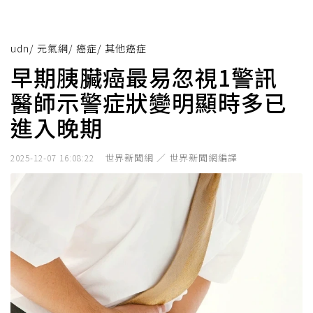
udn
/
元氣網
/
癌症
/
其他癌症
早期胰臟癌最易忽視1警訊
醫師示警症狀變明顯時多已
進入晚期
世界新聞網 ／ 世界新聞網編譯
2025-12-07 16:08:22