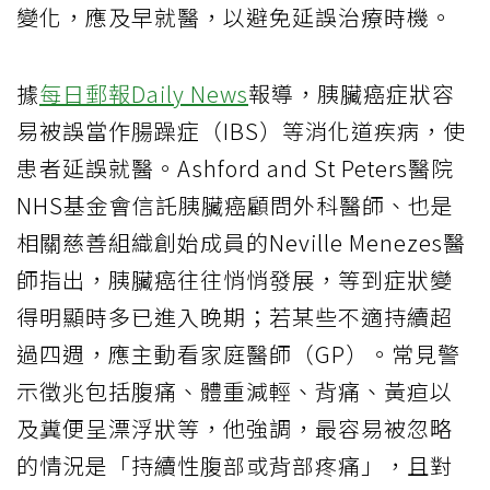
變化，應及早就醫，以避免延誤治療時機。
據
每日郵報Daily News
報導，胰臟癌症狀容
易被誤當作腸躁症（IBS）等消化道疾病，使
患者延誤就醫。Ashford and St Peters醫院
NHS基金會信託胰臟癌顧問外科醫師、也是
相關慈善組織創始成員的Neville Menezes醫
師指出，胰臟癌往往悄悄發展，等到症狀變
得明顯時多已進入晚期；若某些不適持續超
過四週，應主動看家庭醫師（GP）。常見警
示徵兆包括腹痛、體重減輕、背痛、黃疸以
及糞便呈漂浮狀等，他強調，最容易被忽略
的情況是「持續性腹部或背部疼痛」，且對