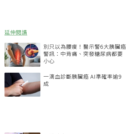
延伸閱讀
別只以為腰痠！醫示警6大胰臟癌
警訊：中背痛、突發糖尿病都要
小心
一滴血診斷胰臟癌 AI準確率逾9
成