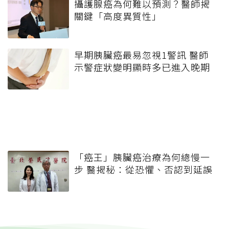
攝護腺癌為何難以預測？醫師揭
關鍵「高度異質性」
早期胰臟癌最易忽視1警訊 醫師
示警症狀變明顯時多已進入晚期
「癌王」胰臟癌治療為何總慢一
步 醫揭秘：從恐懼、否認到延誤