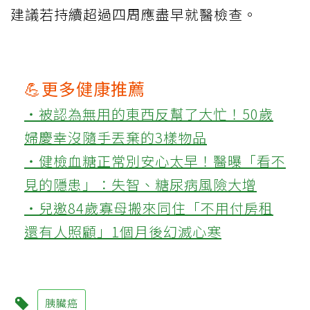
建議若持續超過四周應盡早就醫檢查。
💪更多健康推薦
‧被認為無用的東西反幫了大忙！50歲
婦慶幸沒隨手丟棄的3樣物品
‧健檢血糖正常別安心太早！醫曝「看不
見的隱患」：失智、糖尿病風險大增
‧兒邀84歲寡母搬來同住「不用付房租
還有人照顧」1個月後幻滅心寒
胰臟癌