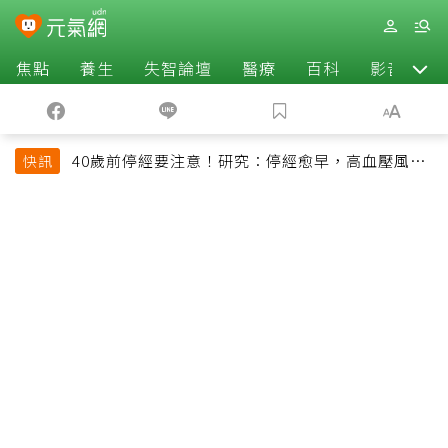
焦點
養生
失智論壇
醫療
百科
影音
40歲前停經要注意！研究：停經愈早，高血壓風險
快訊
恐增加