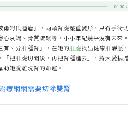
00:00
威爾姆氏腫瘤」，兩顆腎臟嚴重變形，只得手術
發心衰竭、骨質疏鬆等，小小年紀幾乎沒有未來
生有、分肝種腎」，在她的
肝臟
找出健康肝靜脈
，「把肝臟切開後，再把腎種進去」，將大愛捐
幫助她脫離洗腎的命運。
治療網網需要切除雙腎