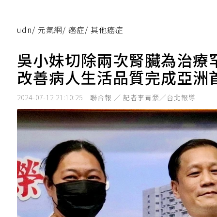
udn
/
元氣網
/
癌症
/
其他癌症
吳小妹切除兩次腎臟為治療
改善病人生活品質完成亞洲
2024-07-12 21:10:25
聯合報 ／ 記者李青縈／台北報導