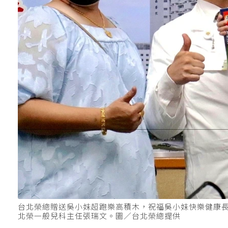
台北榮總贈送吳小妹超跑樂高積木，祝福吳小妹快樂健康
北榮一般兒科主任張瑞文。圖／台北榮總提供