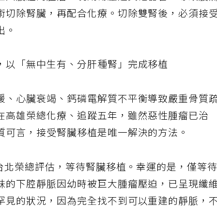
巨大腹腔內腫瘤，晚期常壓迫其他器官，導致腹
術切除腎臟，再配合化療。切除雙腎後，必須接
出。
，以「無中生有、分肝種腎」完成移植
緩、心臟衰竭、鈣磷電解質不平衡導致嚴重骨質
在高雄榮總化療、追蹤五年，雖然惡性腫瘤已治
質可言，接受腎臟移植是唯一解決的方法。
到台北榮總評估，等待腎臟移植。幸運的是，僅等
妹的下腔靜脈因幼時被巨大腫瘤壓迫，已呈現纖
罕見的狀況，因為完全找不到可以重建的靜脈，