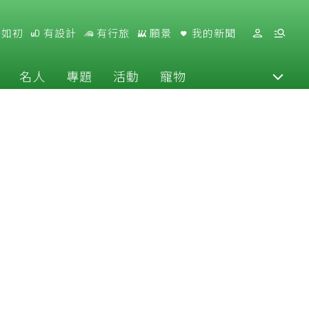
好如初
有設計
有行旅
願景
我的新聞
名人
專題
活動
寵物