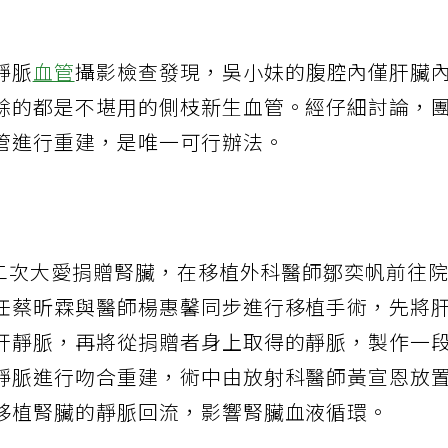
靜脈
血管
攝影檢查發現，吳小妹的腹腔內僅肝臟
餘的都是不堪用的側枝新生血管。經仔細討論，
管進行重建，是唯一可行辦法。