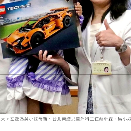
長大。左起為吳小妹母親、台北榮總兒童外科主任蔡昕霖、吳小