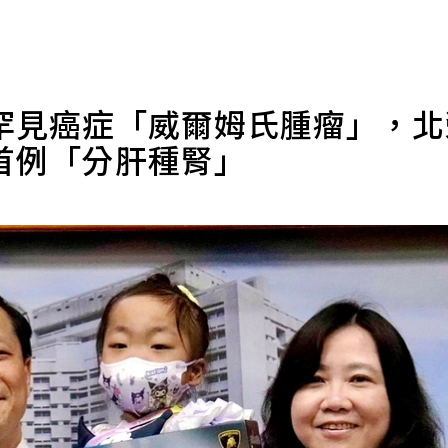
罕見癌症「威爾姆氏腫瘤」，
首例「分肝種腎」