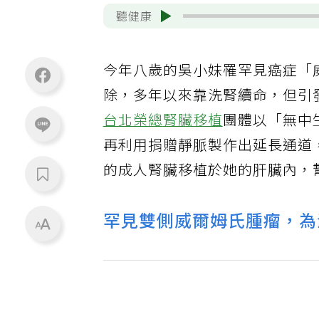
聽健康
今年八歲的吳小妹罹罕見癌症「
除，多年以來靠洗腎續命，但引
台北榮總
腎臟移植
團體以「無中
再利用捐贈靜脈製作出延長通道
的成人腎臟移植於她的肝臟內，
罕見雙側威爾姆氏腫瘤，為