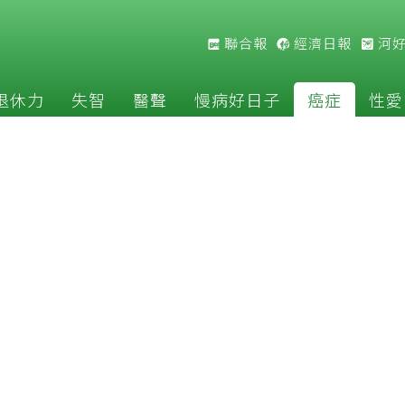
聯合報
經濟日報
河
退休力
失智
醫聲
慢病好日子
癌症
性愛