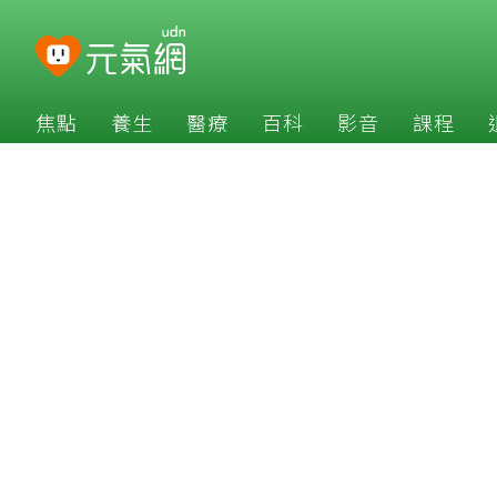
焦點
養生
醫療
百科
影音
課程