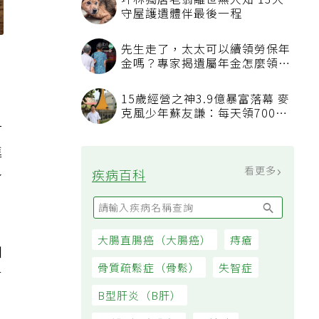
一
進
身
如
有
。