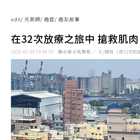
udn
/
元氣網
/
癌症
/
癌友故事
在32次放療之旅中 搶救肌
2025-02-09 14:46:59
聯合報元氣周報 ／ 文/摘自《我32