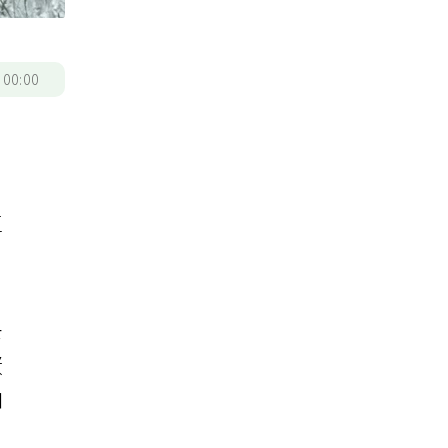
/
00:00
月
區
去
蛋
和