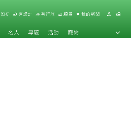
好如初
有設計
有行旅
願景
我的新聞
名人
專題
活動
寵物