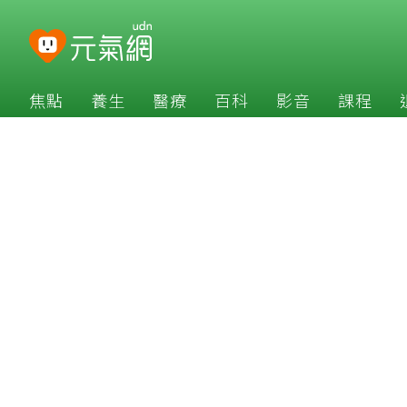
焦點
養生
醫療
百科
影音
課程