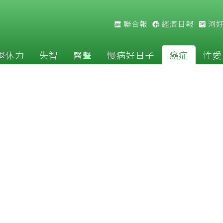
聯合報
經濟日報
河
退休力
失智
醫聲
慢病好日子
癌症
性愛