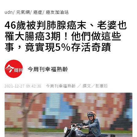
udn
/
元氣網
/
癌症
/
癌友加油站
46歲被判肺腺癌末、老婆也
罹大腸癌3期！他們做這些
事，竟實現5％存活奇蹟
今周刊幸福熟齡
今周刊幸福熟齡 ／ 撰文／彭蕙珍
2021-12-27 09:42:38