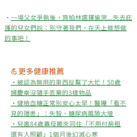
．
一場父女爭執後，齊柏林選擇偷哭...失去庇
護的兒女們說：別守著我們，在天上做想做
的事吧！
💪更多健康推薦
‧被認為無用的東西反幫了大忙！50歲
婦慶幸沒隨手丟棄的3樣物品
‧健檢血糖正常別安心太早！醫曝「看不
見的隱患」：失智、糖尿病風險大增
‧兒邀84歲寡母搬來同住「不用付房租
還有人照顧」1個月後幻滅心寒