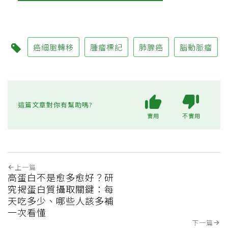
癌細胞轉移
腫瘤標記
肺腺癌
腦動脈瘤
這篇文章對你有幫助嗎?
實用
不實用
上一篇
高蛋白不是愈多愈好？研
究揭蛋白質攝取關鍵：每
天吃多少、哪些人該多補
一次看懂
下一篇