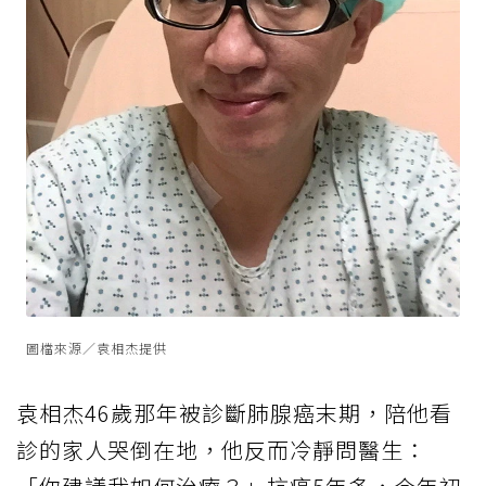
圖檔來源／袁相杰提供
袁相杰46歲那年被診斷
肺腺癌
末期，陪他看
診的家人哭倒在地，他反而冷靜問醫生：