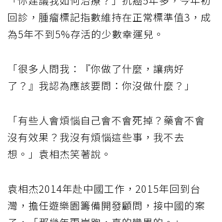
「你建議我如何治療？」抗癌5年多，今年初
回診，
腫瘤標記
指數維持在正常標準值3，成
為5年不到5%存活的少數幸運兒。
「很多人問我：『你做了什麼，讓病好
了？』我認為應該要問：你沒做什麼？」
「有些人會煩惱自己會不會死掉？藥會不會
沒有效果？我沒有煩惱這些事，我不去
想。」袁相杰笑著說。
袁相杰2014年赴中國工作，2015年回到台
灣，擔任遊樂園籌備開發顧問，接中國的案