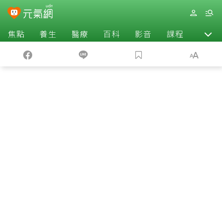
焦點
養生
醫療
百科
影音
課程
退休