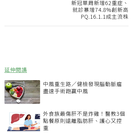
新冠單周新增62重症、
就診暴增74.8%創新高
PQ.16.1.1成主流株
延伸閱讀
中風重生路／健檢發現腦動脈瘤
盡速手術跑贏中風
外食族最傷肝不是炸雞！醫教3個
點餐原則遠離脂肪肝、護心又控
重