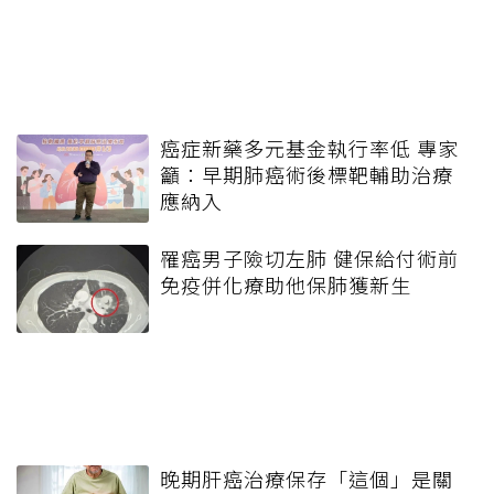
癌症新藥多元基金執行率低 專家
籲：早期肺癌術後標靶輔助治療
應納入
罹癌男子險切左肺 健保給付術前
免疫併化療助他保肺獲新生
晚期肝癌治療保存「這個」是關