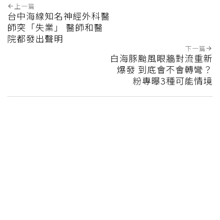
上一篇
台中海線知名神經外科醫
師突「失業」 醫師和醫
院都發出聲明
下一篇
白海豚颱風眼牆對流重新
爆發 到底會不會轉彎？
粉專曝3種可能情境