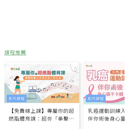
課程推薦
影片課程
影片課程
【免費線上課】專屬你的超
乳癌運動訓練入門
燃脂體育課：超夯「拳擊有
伴你術後身心靈
氧」高壓族在家釋放壓力無
上影音課）