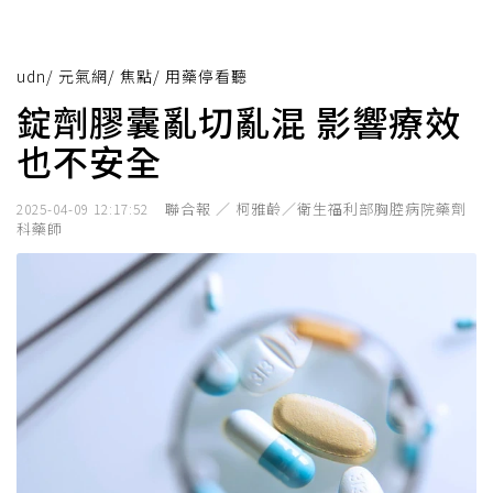
udn
/
元氣網
/
焦點
/
用藥停看聽
錠劑膠囊亂切亂混 影響療效
也不安全
聯合報 ／ 柯雅齡／衛生福利部胸腔病院藥劑
2025-04-09 12:17:52
科藥師