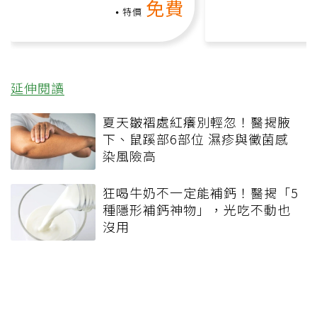
免費
負擔
特價
延伸閱讀
夏天皺褶處紅癢別輕忽！醫揭腋
下、鼠蹊部6部位 濕疹與黴菌感
染風險高
狂喝牛奶不一定能補鈣！醫揭「5
種隱形補鈣神物」，光吃不動也
沒用