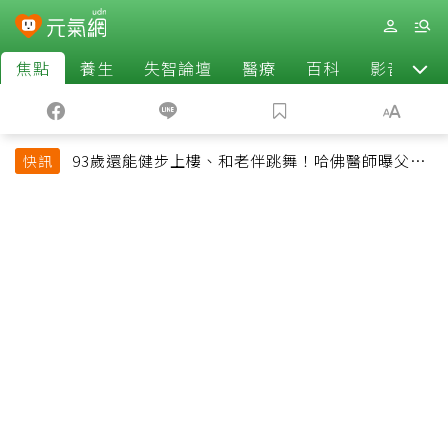
焦點
養生
失智論壇
醫療
百科
影音
93歲還能健步上樓、和老伴跳舞！哈佛醫師曝父親
快訊
長壽秘訣：沒吃保健品也不追養生潮