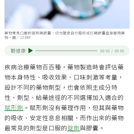
藥物常見口服的錠劑與膠囊，切勿隨意自行磨粉或打開膠囊直接服用藥
物。圖／123RF
聽健康
00:00
/
00:00
疾病治療藥物百百種，藥物製造時會評估藥
物本身特性、吸收效果、口味刺激等考量，
設計不同的藥物劑型，也會依照主成分特
性、劑型、給藥途徑的不同選擇加入適合的
賦形劑
。賦形劑沒有藥理作用，但其與藥物
的吸收、安定性息息相關，而作出來的藥物
最常見的劑型是口服的
錠劑
與膠囊。