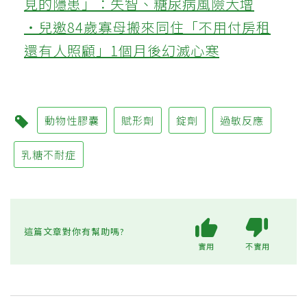
見的隱患」：失智、糖尿病風險大增
‧兒邀84歲寡母搬來同住「不用付房租
還有人照顧」1個月後幻滅心寒
動物性膠囊
賦形劑
錠劑
過敏反應
乳糖不耐症
這篇文章對你有幫助嗎?
實用
不實用