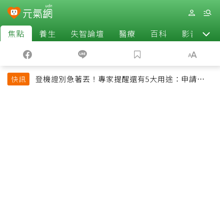
焦點
養生
失智論壇
醫療
百科
影音
登機證別急著丟！專家提醒還有5大用途：申請理
快訊
賠、補登哩程都用得到