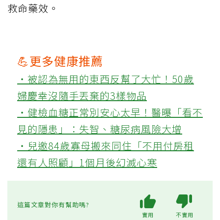
救命藥效。
💪更多健康推薦
‧被認為無用的東西反幫了大忙！50歲
婦慶幸沒隨手丟棄的3樣物品
‧健檢血糖正常別安心太早！醫曝「看不
見的隱患」：失智、糖尿病風險大增
‧兒邀84歲寡母搬來同住「不用付房租
還有人照顧」1個月後幻滅心寒
這篇文章對你有幫助嗎?
實用
不實用