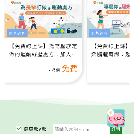
影片課程
影片課程
【免費線上課】為高壓族定
【免費線上課】
做的運動紓壓處方：加入行
燃脂體育課：超
動、增肌、互動元素，0基
氧」高壓族在家
免費
礎也能做！
負擔
特價
健康報e報