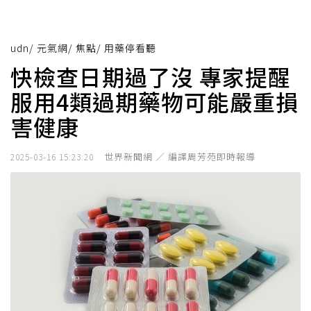
udn
/
元氣網
/
焦點
/
用藥停看聽
快檢查日期過了沒 專家提醒
服用4類過期藥物可能嚴重損
害健康
世界新聞網 ／ 編譯周芳苑即時報導
2025-03-16 15:23:20