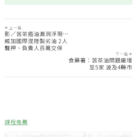
上一篇
影／苦茶癌油漏洞浮現…
威加國際混陸製劣油 2人
聲押、負責人百萬交保
下一篇
食藥署：苦茶油問題廠增
至5家 波及4縣市
課程推薦