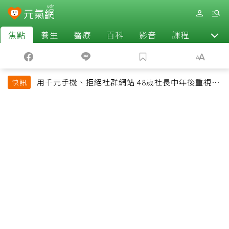
焦點
養生
醫療
百科
影音
課程
退休
用千元手機、拒絕社群網站 48歲社長中年後重視和
快訊
放棄的事：不為面子消費