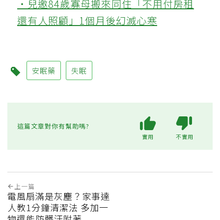
‧兒邀84歲寡母搬來同住「不用付房租
還有人照顧」1個月後幻滅心寒
安眠藥
失眠
這篇文章對你有幫助嗎?
實用
不實用
上一篇
電風扇滿是灰塵？家事達
人教1分鐘清潔法 多加一
物還能防髒汙附著