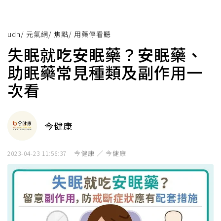
udn
/
元氣網
/
焦點
/
用藥停看聽
失眠就吃安眠藥？安眠藥、
助眠藥常見種類及副作用一
次看
今健康
今健康 ／ 今健康
2023-04-23 11:56:37