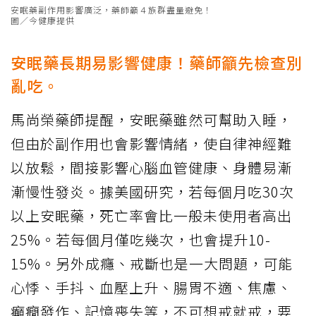
安眠藥副作用影響廣泛，藥師籲４族群盡量避免！
圖／今健康提供
安眠藥長期易影響健康！藥師籲先檢查別
亂吃。
馬尚榮藥師提醒，安眠藥雖然可幫助入睡，
但由於副作用也會影響情緒，使自律神經難
以放鬆，間接影響心腦血管健康、身體易漸
漸慢性發炎。據美國研究，若每個月吃30次
以上安眠藥，死亡率會比一般未使用者高出
25%。若每個月僅吃幾次，也會提升10-
15%。另外成癮、戒斷也是一大問題，可能
心悸、手抖、血壓上升、腸胃不適、焦慮、
癲癇發作、記憶喪失等，不可想戒就戒，要