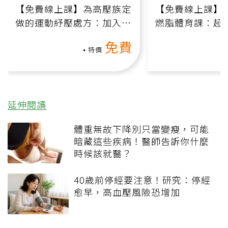
【免費線上課】為高壓族定
【免費線上課】
做的運動紓壓處方：加入行
燃脂體育課：超
動、增肌、互動元素，0基
氧」高壓族在家
免費
礎也能做！
負擔
特價
延伸閱讀
體重無故下降別只當變瘦，可能
暗藏這些疾病！醫師告訴你什麼
時候該就醫？
40歲前停經要注意！研究：停經
愈早，高血壓風險恐增加