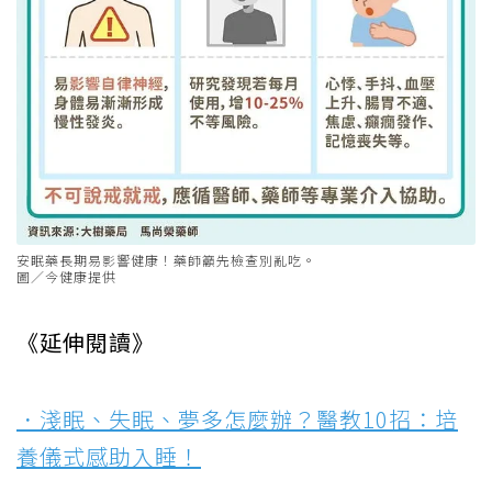
安眠藥長期易影響健康！藥師籲先檢查別亂吃。
圖／今健康提供
《延伸閱讀》
．淺眠、失眠、夢多怎麼辦？醫教10招：培
養儀式感助入睡！