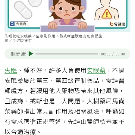
失眠就吃安眠藥？留意副作用，防戒斷症狀應有配套措施
圖／今健康提供
聽健康
00:00
/
00:00
失眠
、睡不好，許多人會使用
安眠藥
，不過
安眠藥屬於第三、第四級管制藥品，需經醫
師處方，若服用他人藥物恐帶來其他風險，
且成癮、戒斷也是一大問題。大樹藥局馬尚
榮藥師指出常見副作用及相關風險，呼籲如
有需求應循正規管道，先經由醫師檢查並予
以合適治療。