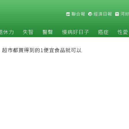
聯合報
經濟日報
河
退休力
失智
醫聲
慢病好日子
癌症
性愛
：超市都買得到的1便宜食品就可以