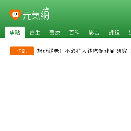
焦點
養生
醫療
百科
影音
課程
想延緩老化不必花大錢吃保健品 研究
快訊