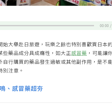
00:00
開始大舉赴日旅遊，玩樂之餘也特別喜歡買日本
某些藥品成分具成癮性，如大正
感冒藥
，可能讓
外自行購買的藥品發生過敏或其他副作用，是不
特別注意。
飛鳴、感冒藥超夯