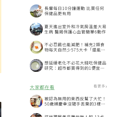
長輩每日10分鐘運動 比買任何
保健品更有用
夏天進出室外和冷氣房溫差大易
生病 醫揭保護心血管簡單6動作
不必忍餓也能減肥！補充2類食
物每天自然少575大卡「還能吃
飽飽的」
想延緩老化不必花大錢吃保健品
研究：超市都買得到的1便宜食
品就可以
看更多
大家都在看
被認為無用的東西反幫了大忙！
50歲婦慶幸沒隨手丟棄的3樣物
品