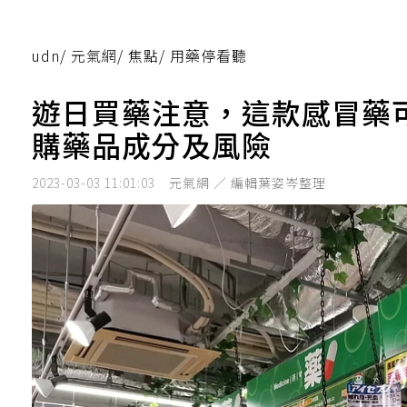
udn
/
元氣網
/
焦點
/
用藥停看聽
遊日買藥注意，這款感冒藥
購藥品成分及風險
2023-03-03 11:01:03
元氣網 ／ 編輯葉姿岑整理