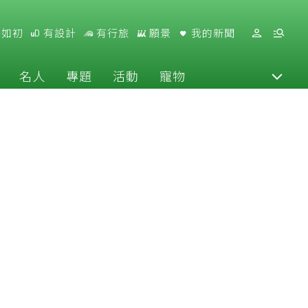
好如初
有設計
有行旅
願景
我的新聞
名人
專題
活動
寵物