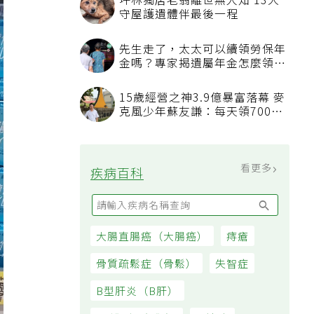
坪林獨居老翁離世無人知 13犬
守屋護遺體伴最後一程
先生走了，太太可以續領勞保年
金嗎？專家揭遺屬年金怎麼領，
看順位還要看資格
15歲經營之神3.9億暴富落幕 麥
克風少年蘇友謙：每天領700元
過日子
看更多
疾病百科
大腸直腸癌（大腸癌）
痔瘡
骨質疏鬆症（骨鬆）
失智症
B型肝炎（B肝）