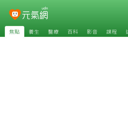
焦點
養生
醫療
百科
影音
課程