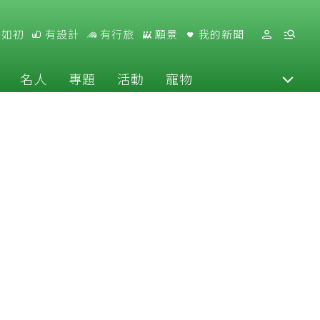
好如初
有設計
有行旅
願景
我的新聞
名人
專題
活動
寵物