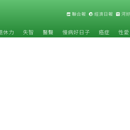
聯合報
經濟日報
河
退休力
失智
醫聲
慢病好日子
癌症
性愛