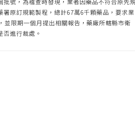
個批號，為稽查時發現，業者因藥品不符合原先
藥署原訂規範製程，總計67萬6千顆藥品，要求
日，並限期一個月提出相關報告，藥廠所轄縣市衛
是否進行裁處。