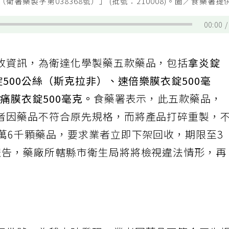
署藥製字第038368號）」 (批號：210008)。圖／食藥署提
00:00
收資訊，為衛達化學製藥五款藥品，包括
拿炎錠
錠500公絲（斯克拉非）、速倍樂膜衣錠500毫
痛膜衣錠500毫克。
食藥署表示，此五款藥品，
者因藥品不符合原先規格，而將產品打碎重製，
萬6千顆藥品，要求業者立即下架回收，期限至3
報告，藥廠所轄縣市衛生局將將檢視違法情形，再