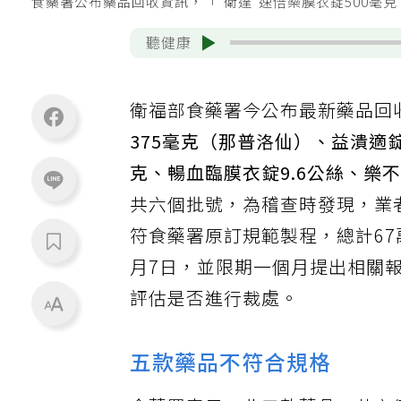
食藥署公布藥品回收資訊，「"衛達"速倍樂膜衣錠500毫克（衛
聽健康
衛福部食藥署今公布最新藥品回
375毫克（那普洛仙）、益潰適
克、暢血臨膜衣錠9.6公絲、樂不
共六個批號，為稽查時發現，業
符食藥署原訂規範製程，總計67
月7日，並限期一個月提出相關
評估是否進行裁處。
五款藥品不符合規格