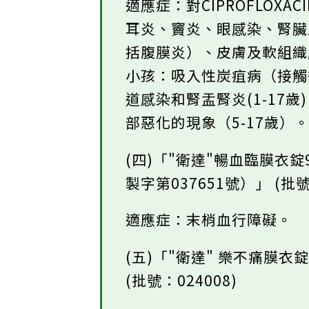
適應症：對CIPROFLOX
耳炎、竇炎、眼感染、腎
括腹膜炎）、皮膚及軟組
小孩：吸入性炭疽病（接
道感染和腎盂腎炎(1-17
部惡化的現象（5-17歲）
(四)「"衛達"暢血臨膜衣
製字第037651號）」 (批號：
適應症：末梢血行障礙。
(五)「"衛達" 樂不痛膜衣
(批號：024008)