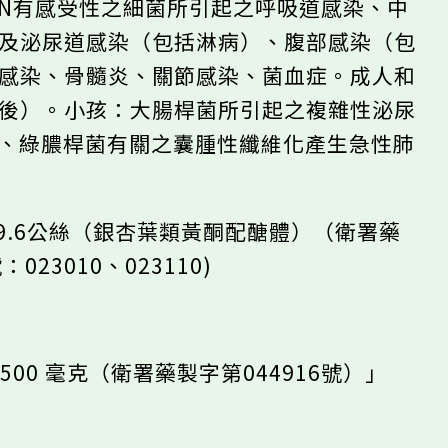
ACIN有感受性之細菌所引起之呼吸道感染、中
臟及泌尿道感染（包括淋病）、腹部感染（包
織感染、骨髓炎、關節感染、菌血症。成人和
觸後）。小孩：大腸桿菌所引起之複雜性泌尿
歲)、綠膿桿菌有關之囊腫性纖維化產生急性肺
。
錠9.6公絲（銀杏葉類黃酮配醣體）（衛署藥
023010、023110)
錠500 毫克（衛署藥製字第044916號）」