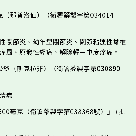
毫克（那普洛仙）（衛署藥製字第034014
濕性關節炎、幼年型關節炎、關節粘連性脊椎
性痛風、原發性經痛、解除輕－中度疼痛。
0公絲（斯克拉非）（衛署藥製字第030890
胃潰瘍
500毫克（衛署藥製字第038368號）」 (批