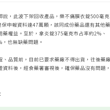
卿說，此波下架回收產品，樂不痛膜衣錠500毫
年健保申報資料達47萬顆，該同成份藥品還有其他
藥權益。至於，拿炎錠375毫克市占率約2%、
1%，也無缺藥問題。
程、品質前，目前已要求藥廠不得出貨，往後藥
證資料後，經食藥署審視後，確保藥品沒有問題
：