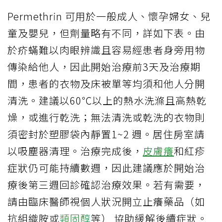
Permethrin 可用於一般成人、懷孕婦女、兒
童及嬰兒，但劑量略有不同，詳如下表。由
於疥蟎難以肉眼辨識且容易經患者身旁用物
傳染給他人，因此開始治療前3天及治療期
間，患者的衣物及床被單等均須和他人分開
清洗。建議以60℃以上的熱水洗滌且高熱乾
燥，或進行乾洗；無法清洗或乾洗的衣物則
須密封於塑膠袋內靜置1~2 週。居住房室請
以吸塵器清理。治療完成後，
皮膚癢
和紅疹
症狀仍可能持續數週，因此建議應於開始治
療後第三週回診確認治療效果。若有需要，
請由臨床醫師視個人狀況開立止癢藥品（如
抗組織胺或
類固醇
等） 協助緩解後續症狀。