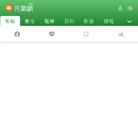
焦點
養生
醫療
百科
影音
課程
退休