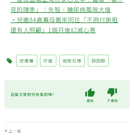
見的隱患」：失智、糖尿病風險大增
‧兒邀84歲寡母搬來同住「不用付房租
還有人照顧」1個月後幻滅心寒
皮膚癢
疥瘡
過敏反應
類固醇
這篇文章對你有幫助嗎?
實用
不實用
上一篇