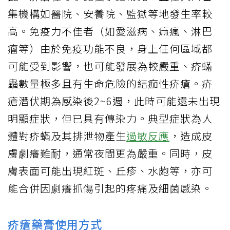
集機構如醫院、安養院、監獄等地發生率較
高。免疫力不佳者（如愛滋病、痲瘋、淋巴
瘤等）由於免疫功能不良，身上任何區域都
可能受到影響，也可能發展為較嚴重、疥蟎
蟲數量極多且有生命危險的結痂性疥瘡。疥
瘡潛伏期為感染後2~6週，此時可能還未出現
明顯症狀，但已具有傳染力。典型症狀為人
體對疥蟎及其排泄物產生
過敏反應
，造成皮
膚劇癢難耐，通常夜間更為嚴重。同時，皮
膚表面可能出現紅斑、丘疹、水皰等，亦可
能合併因劇癢抓傷引起的疼痛及細菌感染。
疥瘡藥膏使用方式