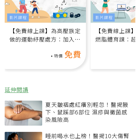
影片課程
影片課程
【免費線上課】為高壓族定
【免費線上課】
做的運動紓壓處方：加入行
燃脂體育課：超
動、增肌、互動元素，0基
氧」高壓族在家
免費
礎也能做！
負擔
特價
延伸閱讀
夏天皺褶處紅癢別輕忽！醫揭腋
下、鼠蹊部6部位 濕疹與黴菌感
染風險高
睡前喝水也上榜！醫揭10大傷腎