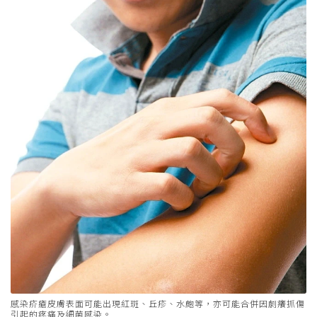
感染疥瘡皮膚表面可能出現紅斑、丘疹、水皰等，亦可能合併因劇癢抓傷
引起的疼痛及細菌感染。