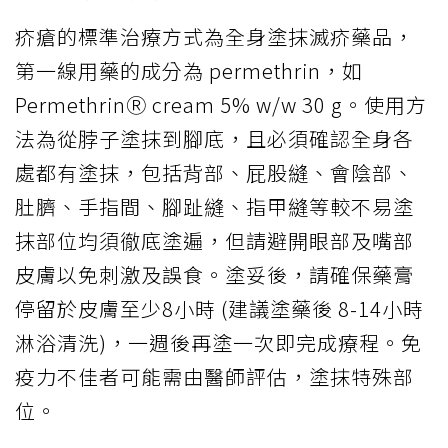
疥瘡的標準治療方式為全身塗抹滅疥藥品，
第一線用藥的成分為 permethrin，如
PermethrinⓇ cream 5% w/w 30 g。使用方
法為從脖子塗抹到腳底，且必須確認全身各
處都有塗抹，包括背部、屁股縫、會陰部、
肚臍、手指間、腳趾縫、指甲縫等較不易塗
抹部位均須徹底塗遍，但請避開眼部及嘴部
皮膚以免刺激及誤食。塗妥後，請確保藥膏
停留於皮膚至少8小時 (建議塗藥後 8-14小時
淋浴清洗)，一週後再塗一次即完成療程。免
疫力不佳者可能需由醫師評估，塗抹特殊部
位。