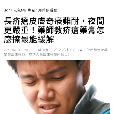
udn
/
元氣網
/
焦點
/
用藥停看聽
長疥瘡皮膚奇癢難耐，夜間
更嚴重！藥師教疥瘡藥膏怎
麼擦最能緩解
藥師週刊 ／ 文╱林于瑄（臺北榮民總醫院藥
2022-04-14 07:09:00
學部臨床藥師／成功大學臨床藥學所碩士）