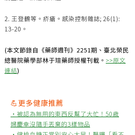
2. 王登鶴等。疥瘡。感染控制雜誌; 26(1):
13-20。
(本文節錄自《藥師週刊》2251期、臺北榮民
總醫院藥學部林于瑄藥師授權刊載。
>>原文
連結
)
💪更多健康推薦
‧被認為無用的東西反幫了大忙！50歲
婦慶幸沒隨手丟棄的3樣物品
‧健檢血糖正常別安心太早！醫曝「看不