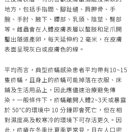
地方，包括手指間、腳趾縫、肩胛骨、手
腕、手肘、腋下、腰部、乳頭、陰莖、臀部
等。雌蟲會在人體皮膚表層以螯肢和足爪開
鑿出隧道產卵，每天延伸約 2 毫米，在皮膚
表面呈現灰白或皮膚色的線。
平均而言，典型疥蟎感染患者平均帶有10~15
隻疥蟎，且身上的疥蟎可能掉落在衣服、床
鋪及生活用品上，因此應儘速治療避免傳
染。一般條件下，疥蟎離開人體2~3天或暴露
於 50℃的環境中 10 分鐘即會死亡，但在相
對濕度高及較寒冷的環境下可存活更久。因
此，疥瘡在冬季比夏季更常見，且在人口密