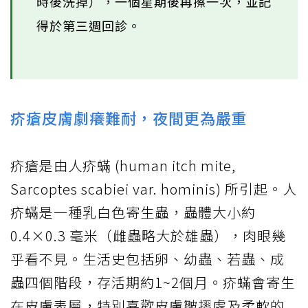
時後洗掉），一個星期後再擦一次，並記
得於第三週回診。
疥瘡皮膚劇癢難耐，夜間更為嚴重
疥瘡是由人疥蟎 (human itch mite,
Sarcoptes scabiei var. hominis) 所引起。人
疥蟎是一種乳白色寄生蟲，蟲體大小約
0.4×0.3 毫米（雌蟲略大於雄蟲），肉眼幾
乎看不見。生活史包括卵、幼蟲、若蟲、成
蟲四個階段，存活期約1~2個月。疥蟎會寄生
在皮膚表層，特別喜歡皮膚皺摺處及柔軟的