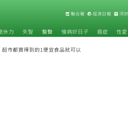
聯合報
經濟日報
河
退休力
失智
醫聲
慢病好日子
癌症
性愛
：超市都買得到的1便宜食品就可以