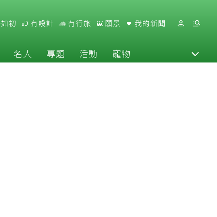
好如初
有設計
有行旅
願景
我的新聞
名人
專題
活動
寵物