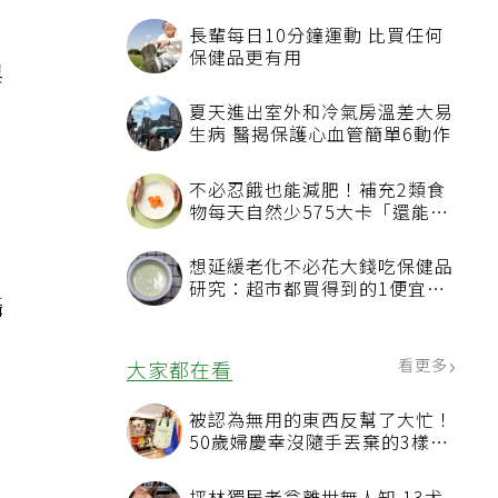
與
品
攝