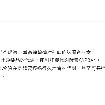
仍不建議！因為葡萄柚汁裡面的呋喃香豆素
響許多此類藥品的代謝，抑制肝臟代謝酵素CYP3A4，
此物質在身體要經過很久才會被代謝，甚至可長
用。