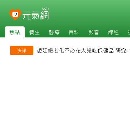
焦點
養生
醫療
百科
影音
課程
想延緩老化不必花大錢吃保健品 研究
快訊