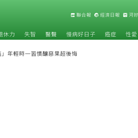
聯合報
經濟日報
河
退休力
失智
醫聲
慢病好日子
癌症
性愛
癌」年輕時一習慣釀惡果超後悔