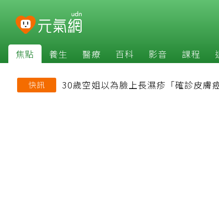
焦點
養生
醫療
百科
影音
課程
30歲空姐以為臉上長濕疹「確診皮膚
快訊