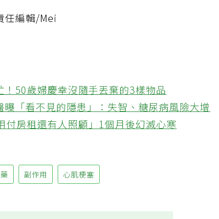
任編輯/Mei
忙！50歲婦慶幸沒隨手丟棄的3樣物品
醫曝「看不見的隱患」：失智、糖尿病風險大增
不用付房租還有人照顧」1個月後幻滅心寒
用藥
副作用
心肌梗塞