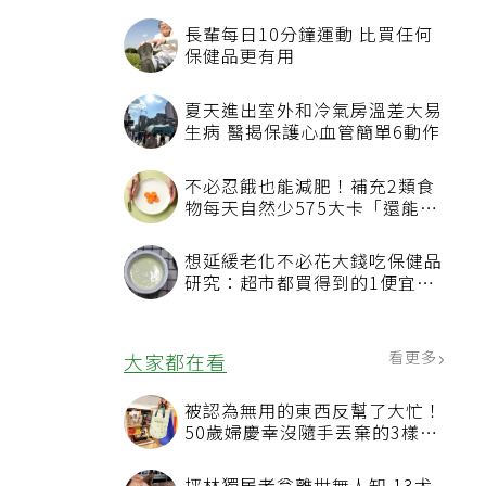
長輩每日10分鐘運動 比買任何
保健品更有用
夏天進出室外和冷氣房溫差大易
生病 醫揭保護心血管簡單6動作
不必忍餓也能減肥！補充2類食
物每天自然少575大卡「還能吃
飽飽的」
想延緩老化不必花大錢吃保健品
研究：超市都買得到的1便宜食
品就可以
看更多
大家都在看
被認為無用的東西反幫了大忙！
50歲婦慶幸沒隨手丟棄的3樣物
品