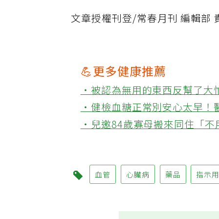
文章授權刊登/常春月刊 編輯部 責
💪更多健康推薦
‧被認為無用的東西反幫了大
‧健檢血糖正常別安心太早！
‧兒邀84歲寡母搬來同住「
血管
心臟病
藥品
指示