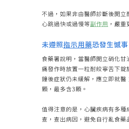
不過，如果非由醫師診斷後開立
心跳過快或過慢等
副作用
，嚴重
未遵照
指示用藥
恐發生憾
食藥署說明，當醫師開立硝化甘
痛發作時放置一粒耐絞寧舌下錠
鐘後症狀仍未緩解，應立即就醫
顆，最多含3顆。
值得注意的是，心臟疾病有多種
查，查出病因，避免自行亂食藥