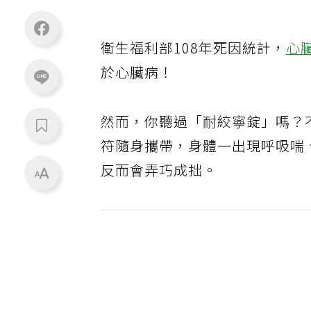
衛生福利部108年死因統計，
心
於心臟病！
然而，你聽過「耐絞寧錠」嗎？
符隨身攜帶，身體一出現呼吸喘
反而會弄巧成拙。