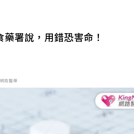
食藥署說，用錯恐害命！
國家網路醫藥