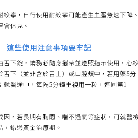
耐絞寧，自行使用耐絞寧可能產生血壓急速下降
更會休克。
事 這些使用注意事項要牢記
油舌下錠，請務必隨身攜帶並遵照指示使用，心
於舌下（並非含於舌上）或口腔頰中，若用藥5分
；就醫途中，每隔5分鐘重複用一粒，連同第1
成因，若長期有胸悶、喘不過氣等症狀，可就醫
品，錯過黃金治療期。