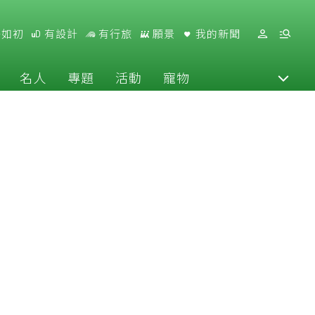
好如初
有設計
有行旅
願景
我的新聞
名人
專題
活動
寵物