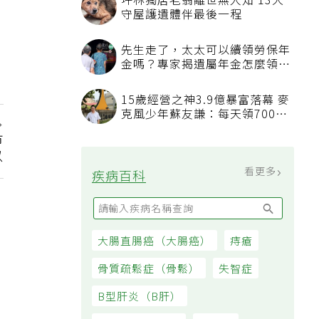
坪林獨居老翁離世無人知 13犬
守屋護遺體伴最後一程
先生走了，太太可以續領勞保年
金嗎？專家揭遺屬年金怎麼領，
看順位還要看資格
15歲經營之神3.9億暴富落幕 麥
克風少年蘇友謙：每天領700元
過日子
市
以
看更多
疾病百科
大腸直腸癌（大腸癌）
痔瘡
骨質疏鬆症（骨鬆）
失智症
B型肝炎（B肝）