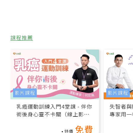
課程推薦
影片課程
影片課程
乳癌運動訓練入門4堂課 - 伴你
失智者與
術後身心靈不卡關（線上影音
專家用一
課）
轉退化大