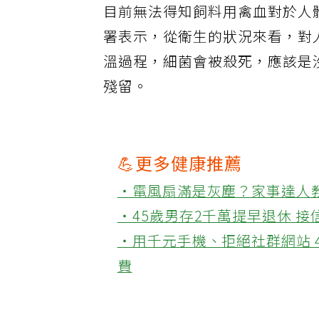
目前無法得知飼料用禽血對於人
署表示，從衛生的狀況來看，對
溫過程，細菌會被殺死，應該是
殘留。
💪更多健康推薦
‧電風扇滿是灰塵？家事達人
‧45歲男存2千萬提早退休 
‧用千元手機、拒絕社群網站 
費