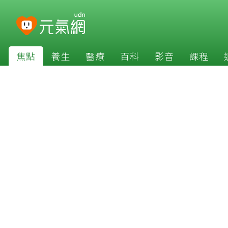
焦點
養生
醫療
百科
影音
課程