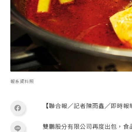
報系資料照
【聯合報／記者陳雨鑫╱即時報
雙鵬股分有限公司再度出包，食