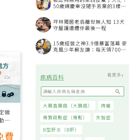
被認為無用的東西反幫了大忙！
50歲婦慶幸沒隨手丟棄的3樣物
品
坪林獨居老翁離世無人知 13犬
守屋護遺體伴最後一程
15歲經營之神3.9億暴富落幕 麥
克風少年蘇友謙：每天領700元
過日子
看更多
疾病百科
大腸直腸癌（大腸癌）
痔瘡
定做
骨質疏鬆症（骨鬆）
失智症
動、
也能
B型肝炎（B肝）