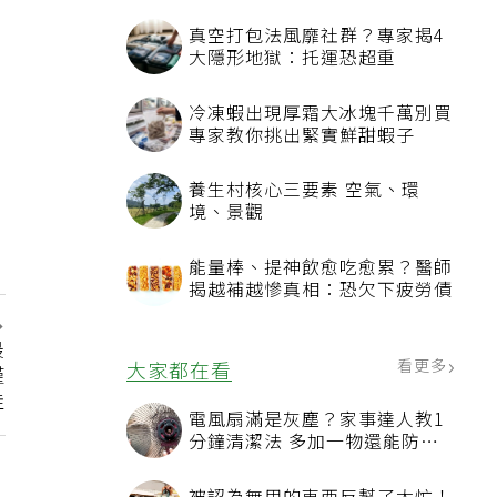
真空打包法風靡社群？專家揭4
大隱形地獄：托運恐超重
冷凍蝦出現厚霜大冰塊千萬別買
專家教你挑出緊實鮮甜蝦子
養生村核心三要素 空氣、環
境、景觀
能量棒、提神飲愈吃愈累？醫師
揭越補越慘真相：恐欠下疲勞債
最
看更多
大家都在看
僅
佳
電風扇滿是灰塵？家事達人教1
分鐘清潔法 多加一物還能防髒
汙附著