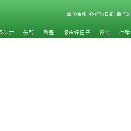
聯合報
經濟日報
河
退休力
失智
醫聲
慢病好日子
癌症
性愛