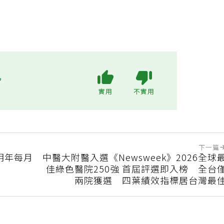
?
實用
不實用
下一篇
明年每月
中醫大附醫入選《Newsweek》2026全球
佳綠色醫院250強 首屆評選即入榜 全台
兩院獲選 四葉績效指標居台灣最