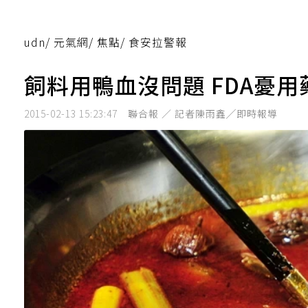
udn
/
元氣網
/
焦點
/
食安拉警報
飼料用鴨血沒問題 FDA憂
2015-02-13 15:23:47
聯合報 ／ 記者陳雨鑫╱即時報導