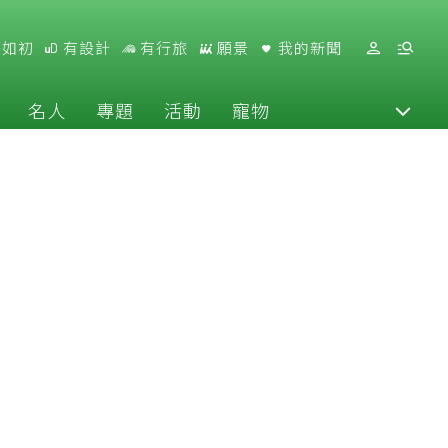
好如初
有設計
有行旅
願景
我的新聞
名人
專題
活動
寵物