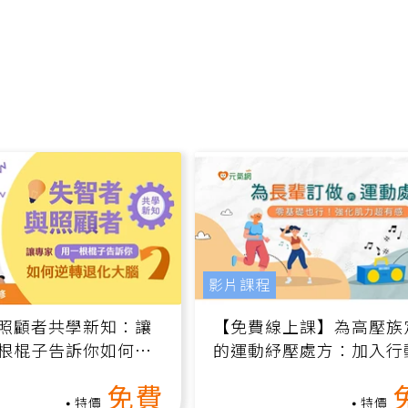
影片課程
照顧者共學新知：讓
【免費線上課】為高壓族
根棍子告訴你如何逆
的運動紓壓處方：加入行
腦（線上影音課）
增肌、互動元素，0基礎