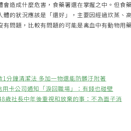
體會造成什麼危害，食藥署還在掌握之中。但食
人體的狀況應該是「還好」，主要因經過炊蒸、
沒有問題，比較有問題的可能是禽血中有動物用
教1分鐘清潔法 多加一物還能防髒汙附著
接信用卡公司通知「淚回職場」：有錢也碰壁
48歲社長中年後重視和放棄的事：不為面子消