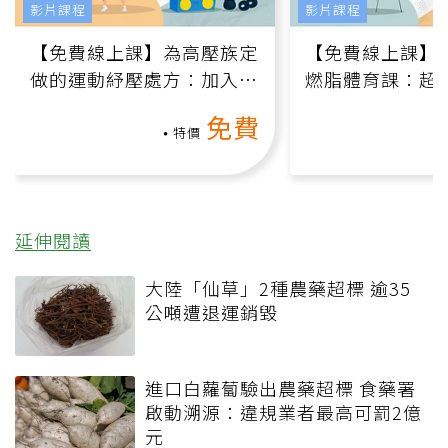
影片課程
影片課程
【免費線上課】為高壓族定
【免費線上課】
做的運動紓壓處方：加入行
燃脂體育課：超
動、增肌、互動元素，0基
氧」高壓族在家
免費
礎也能做！
負擔
特價
延伸閱讀
大陸「仙草」2種農藥超標 逾35
公噸遭退運銷毀
進口白蘿蔔驗出農藥超標 食藥署
啟動溯源：違規業者最高可罰2億
元