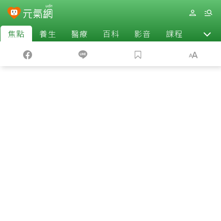
焦點
養生
醫療
百科
影音
課程
退休