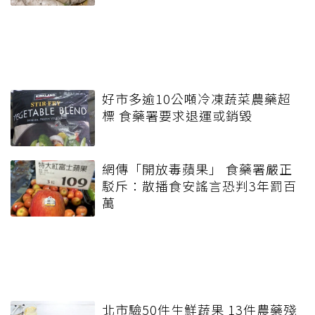
好市多逾10公噸冷凍蔬菜農藥超
標 食藥署要求退運或銷毀
網傳「開放毒蘋果」 食藥署嚴正
駁斥：散播食安謠言恐判3年罰百
萬
北市驗50件生鮮蔬果 13件農藥殘