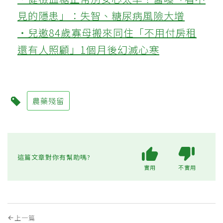
見的隱患」：失智、糖尿病風險大增
‧兒邀84歲寡母搬來同住「不用付房租
還有人照顧」1個月後幻滅心寒
農藥殘留
這篇文章對你有幫助嗎?
實用
不實用
上一篇