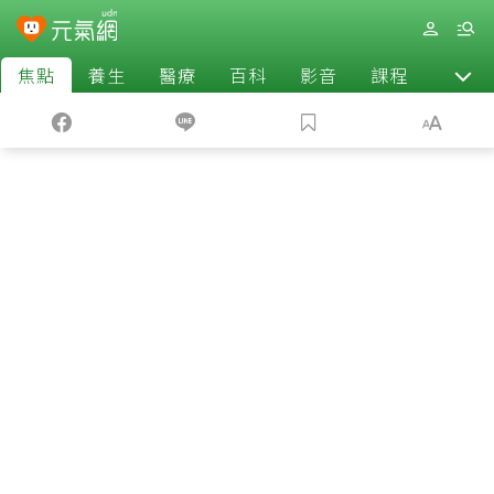
焦點
養生
醫療
百科
影音
課程
退休