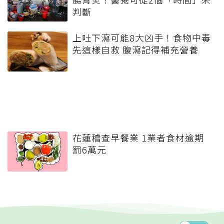
判斷
上吐下瀉可能8大凶手！食物中毒
先這樣自救 腹瀉記得補充營養
花蓮稽查早餐業 1業者食材逾期
罰6萬元