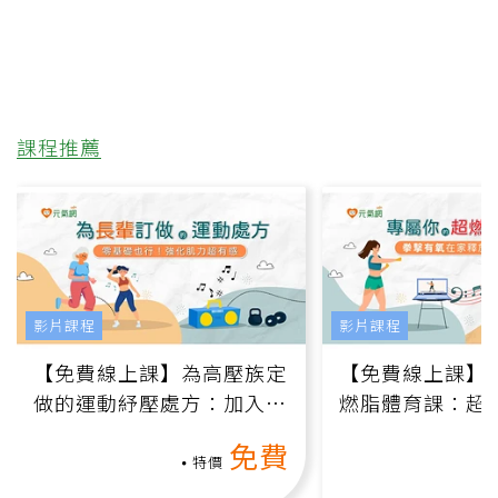
課程推薦
影片課程
影片課程
【免費線上課】為高壓族定
【免費線上課】
做的運動紓壓處方：加入行
燃脂體育課：超
動、增肌、互動元素，0基
氧」高壓族在家
免費
礎也能做！
負擔
特價