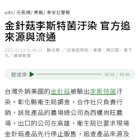
udn
/
元氣網
/
焦點
/
食安拉警報
金針菇李斯特菌汙染 官方追
來源與流通
聯合報 ／ 記者劉明岩、黃寅、陳苡葳、黃于
2022-03-23 01:45:13
凡／連線報導
聽健康
00:00
/
00:00
台灣外銷美國的
金針菇
被驗出
李斯特菌
汙
染。彰化縣衛生局調查，合作社只負責行
銷，該批產品的農場總公司為西螺尚旺農
場，出口的公司在高雄，衛生局已要求現場
金針菇產品先行停止販售，追查產品來源及