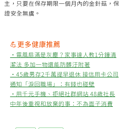
主，只要在保存期限一個月內的金針菇，保
證安全無虞。
💪更多健康推薦
‧電風扇滿是灰塵？家事達人教1分鐘清
潔法 多加一物還能防髒汙附著
‧45歲男存2千萬提早退休 接信用卡公司
通知「淚回職場」：有錢也碰壁
‧用千元手機、拒絕社群網站 48歲社長
中年後重視和放棄的事：不為面子消費