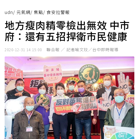
udn
/
元氣網
/
焦點
/
食安拉警報
地方瘦肉精零檢出無效 中市
府：還有五招捍衛市民健康
聯合報 ／ 記者喻文玟／台中即時報導
2020-12-31 14:15:00