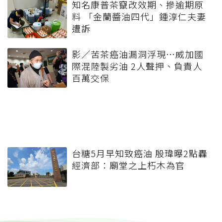
知名康普茶竄改效期、摻逾期原
料 「金蘭醬油四代」鍾淳仁夫妻
遭訴
影／苦茶癌油漏洞浮現…威加國
際混陸製劣油 2人聲押、負責人
百萬交保
台糖5月早知致癌油 殷瑋曝2點轟
經濟部：廟堂之上朽木為官