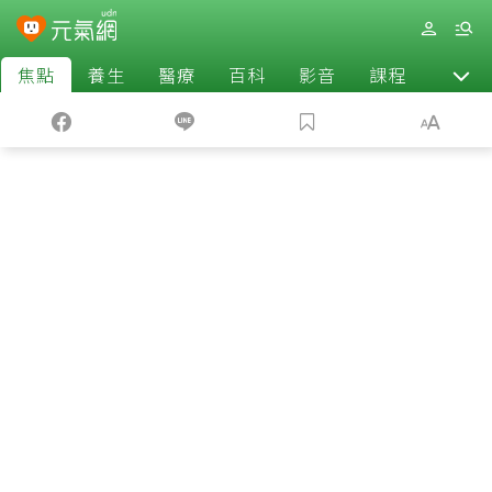
焦點
養生
醫療
百科
影音
課程
退休