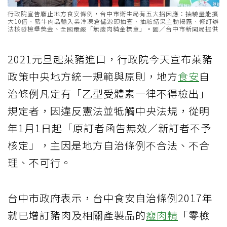
行政院宣告廢止地方食安條例，台中市衛生局有五大招因應：抽驗量能擴
大10倍、豬牛肉品輸入業冷凍倉儲源頭抽查、抽驗結果主動揭露、修訂辦
法核發檢舉獎金、全國最嚴「無瘦肉精金標章」。圖／台中市新聞局提供
2021元旦起萊豬進口，行政院今天宣布萊豬
政策中央地方統一規範與原則，地方
食安
自
治條例凡定有「乙型受體素一律不得檢出」
規定者，因違反憲法並牴觸中央法規，從明
年1月1日起「原訂者函告無效／新訂者不予
核定」，主因是地方自治條例不合法、不合
理、不可行。
台中市政府表示，台中食安自治條例2017年
就已增訂豬肉及相關產製品的
瘦肉精
「零檢