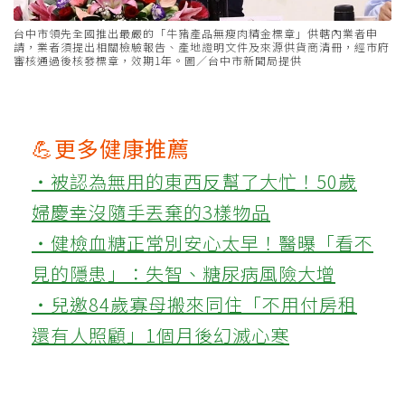
台中市領先全國推出最嚴的「牛豬產品無瘦肉精金標章」供轄內業者申
請，業者須提出相關檢驗報告、產地證明文件及來源供貨商清冊，經市府
審核通過後核發標章，效期1年。圖／台中市新聞局提供
💪更多健康推薦
‧被認為無用的東西反幫了大忙！50歲
婦慶幸沒隨手丟棄的3樣物品
‧健檢血糖正常別安心太早！醫曝「看不
見的隱患」：失智、糖尿病風險大增
‧兒邀84歲寡母搬來同住「不用付房租
還有人照顧」1個月後幻滅心寒