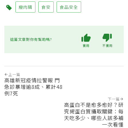
瘦肉精
食安
食品安全
這篇文章對你有幫助嗎?
實用
不實用
上一篇
高雄新冠疫情拉警報 門
急診暴增逾8成、累計48
例7死
下一篇
高蛋白不是愈多愈好？研
究揭蛋白質攝取關鍵：每
天吃多少、哪些人該多補
一次看懂