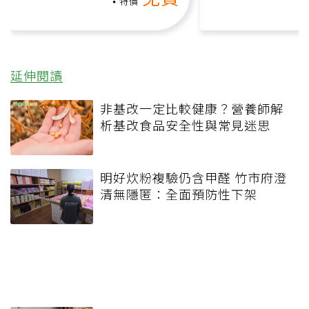
負擔
課）
特價
延伸閱讀
非基改一定比較健康？營養師解
析基改食品安全性與常見迷思
明好炊粉複驗仍含甲醛 竹市府澄
清無隱匿：全面預防性下架