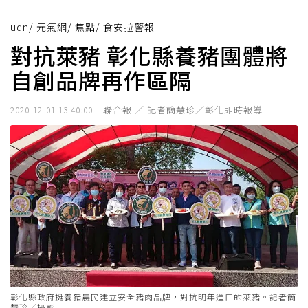
udn
/
元氣網
/
焦點
/
食安拉警報
對抗萊豬 彰化縣養豬團體將
自創品牌再作區隔
聯合報 ／ 記者簡慧珍／彰化即時報導
2020-12-01 13:40:00
彰化縣政府挺養豬農民建立安全豬肉品牌，對抗明年進口的萊豬。記者簡
慧珍／攝影