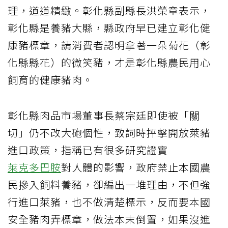
理，道道精緻。彰化縣副縣長洪榮章表示，
彰化縣是養豬大縣，縣政府早已建立彰化健
康豬標章，請消費者認明拿著一朵菊花（彰
化縣縣花）的微笑豬，才是彰化縣農民用心
飼育的健康豬肉。
彰化縣肉品市場董事長蔡宗廷即使被「關
切」仍不改大砲個性，致詞時抨擊開放萊豬
進口政策，指稱已有很多研究證實
萊克多巴胺
對人體的影響，政府禁止本國農
民摻入飼料養豬，卻編出一堆理由，不但強
行進口萊豬，也不做清楚標示，反而要本國
安全豬肉弄標章，做法本末倒置，如果沒進