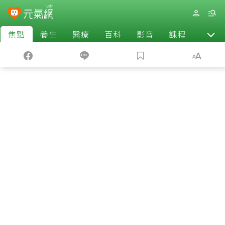
焦點
養生
醫療
百科
影音
課程
退休