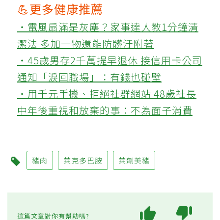
💪更多健康推薦
‧電風扇滿是灰塵？家事達人教1分鐘清
潔法 多加一物還能防髒汙附著
‧45歲男存2千萬提早退休 接信用卡公司
通知「淚回職場」：有錢也碰壁
‧用千元手機、拒絕社群網站 48歲社長
中年後重視和放棄的事：不為面子消費
豬肉
萊克多巴胺
萊劑美豬
這篇文章對你有幫助嗎?