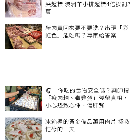
藥超標 澳洲羊小排超標4倍挨罰3
萬
豬肉買回來要不要洗？出現「彩
虹色」能吃嗎？專家給答案
🎧｜你吃的食物安全嗎？藥師揭
「瘦肉精、毒雞蛋」殘留真相，
小心恐致心悸、傷肝腎
冰箱裡的黃金備品萬用肉片 拯救
忙碌的一天