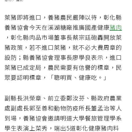
萊豬即將進口，養豬農民嚴陣以待，彰化縣
養豬協會今天在溪湖糖廠推廣國產健康
豬肉
，彰化縣肉品市場董事長蔡宗廷砲轟開放萊
豬政策，若不進口萊豬，就不必大費周章的
設防；縣養豬協會理事長廖學良表示，進口
萊豬已成定局，農民需要有信譽的標章，民
眾要認明標章，「聰明買、健康吃。」
副縣長洪榮章、前立委鄭汝芬、縣政府農業
處副處長郭至善和動物防疫所長董孟治等人
到場，養豬協會邀請明道大學餐旅管理學系
學生表演上菜秀，端出5道彰化健康豬肉料