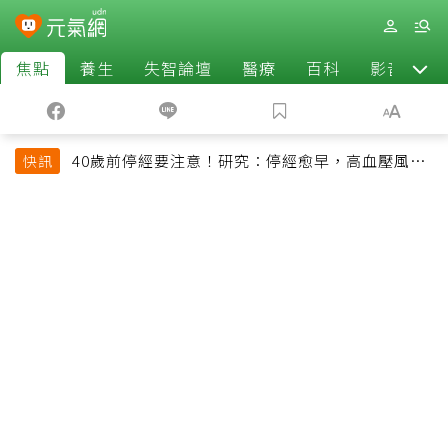
焦點
養生
失智論壇
醫療
百科
影音
40歲前停經要注意！研究：停經愈早，高血壓風險
快訊
恐增加