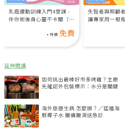
乳癌運動訓練入門4堂課 -
失智者與照顧者
伴你術後身心靈不卡關（線
讓專家用一根棍
上影音課）
何逆轉退化大腦
免費
課）
特價
延伸閱讀
如何挑出最棒好市多烤雞？主廚
先確認外包裝標示：水分是關鍵
海外旅遊生病 怎麼辦？／猛嗑海
鮮椰子水 腹痛腹瀉送急診