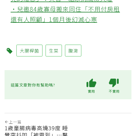
‧兒邀84歲寡母搬來同住「不用付房租
還有人照顧」1個月後幻滅心寒
大腸桿菌
生菜
腹瀉
這篇文章對你有幫助嗎?
實用
不實用
上一篇
1歲童腸病毒高燒39度 睡
覺突抖如「被電到」…醫