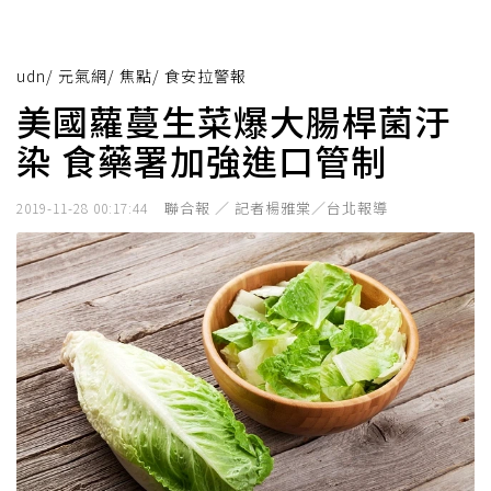
udn
/
元氣網
/
焦點
/
食安拉警報
美國蘿蔓生菜爆大腸桿菌汙
染 食藥署加強進口管制
聯合報 ／ 記者楊雅棠／台北報導
2019-11-28 00:17:44