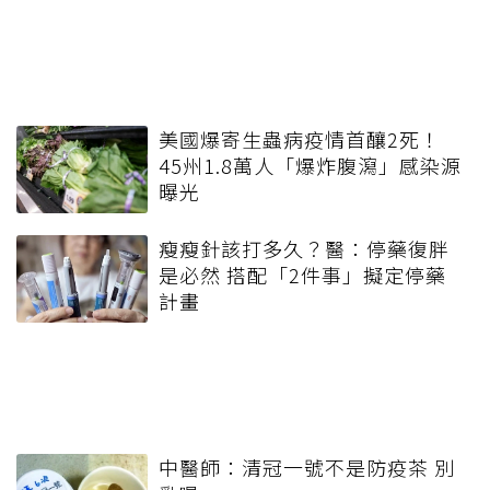
美國爆寄生蟲病疫情首釀2死！
45州1.8萬人「爆炸腹瀉」感染源
曝光
瘦瘦針該打多久？醫：停藥復胖
是必然 搭配「2件事」擬定停藥
計畫
中醫師：清冠一號不是防疫茶 別