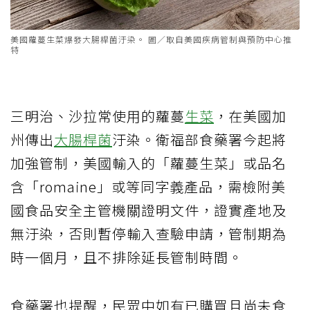
美國蘿蔓生菜爆發大腸桿菌汙染。 圖／取自美國疾病管制與預防中心推
特
三明治、沙拉常使用的蘿蔓
生菜
，在美國加
州傳出
大腸桿菌
汙染。衛福部食藥署今起將
加強管制，美國輸入的「蘿蔓生菜」或品名
含「romaine」或等同字義產品，需檢附美
國食品安全主管機關證明文件，證實產地及
無汙染，否則暫停輸入查驗申請，管制期為
時一個月，且不排除延長管制時間。
食藥署也提醒，民眾中如有已購買且尚未食