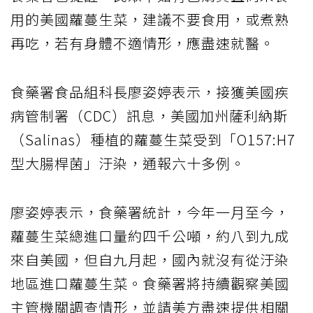
用的美國蘿蔓生菜，建議不要食用，或煮熟
再吃，若有身體不適情形，應盡速就醫。
食藥署食品組科長廖姿婷表示，接獲美國疾
病管制署（CDC）訊息，美國加州薩利納斯
（Salinas）種植的蘿蔓生菜受到「O157:H7
型大腸桿菌」汙染，通報六十多例。
廖姿婷表示，食藥署統計，今年一月至今，
蘿蔓生菜總進口量約四千公噸，約八到九成
來自美國，但自九月起，國內就沒有從汙染
地區進口蘿蔓生菜。食藥署將持續觀察美國
主管機關調查情形，並請美方盡速提供相關