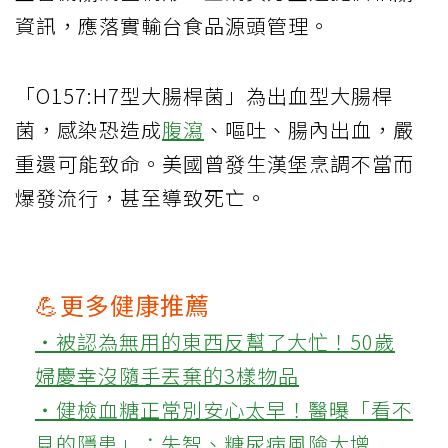
資訊，應落實輸台食品源頭管理。
「O157:H7型大腸桿菌」為出血型大腸桿
菌，感染恐造成
腹瀉
、嘔吐、腸內出血，嚴
重還可能致命。美國曾發生漢堡烹調不當而
爆發流行，甚至導致死亡。
💪更多健康推薦
‧被認為無用的東西反幫了大忙！50歲
婦慶幸沒隨手丟棄的3樣物品
‧健檢血糖正常別安心太早！醫曝「看不
見的隱患」：失智、糖尿病風險大增