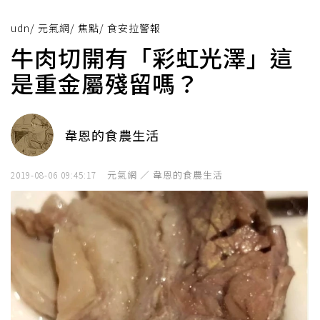
udn
/
元氣網
/
焦點
/
食安拉警報
牛肉切開有「彩虹光澤」這
是重金屬殘留嗎？
韋恩的食農生活
元氣網 ／ 韋恩的食農生活
2019-08-06 09:45:17