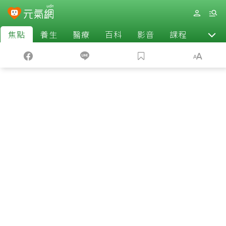
焦點
養生
醫療
百科
影音
課程
退休