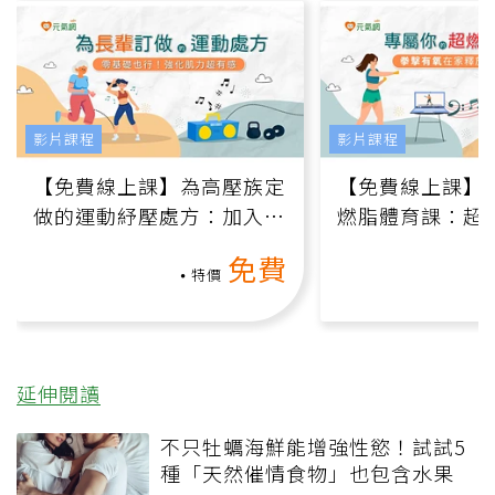
影片課程
影片課程
【免費線上課】為高壓族定
【免費線上課】
做的運動紓壓處方：加入行
燃脂體育課：超
動、增肌、互動元素，0基
氧」高壓族在家
免費
礎也能做！
負擔
特價
延伸閱讀
不只牡蠣海鮮能增強性慾！試試5
種「天然催情食物」也包含水果