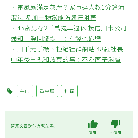
‧電風扇滿是灰塵？家事達人教1分鐘清
潔法 多加一物還能防髒汙附著
‧45歲男存2千萬提早退休 接信用卡公司
通知「淚回職場」：有錢也碰壁
‧用千元手機、拒絕社群網站 48歲社長
中年後重視和放棄的事：不為面子消費
牛肉
重金屬
牡蠣
這篇文章對你有幫助嗎?
實用
不實用