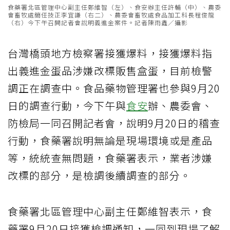
食藥署北區管理中心副主任鄭維智（左）、食安辦主任許輔（中）、農委
會畜牧處簡任技正李宜謙（右二）、農委會畜牧處食品加工科長程俊龍
（右）今下午召開記者會說明義進金案件。記者陳雨鑫／攝影
台灣橋頭地方檢察署接獲爆料，接獲爆料指
出義進金蛋品涉嫌改標販售盒蛋，目前檢警
調正在調查中。食品藥物管理署也參與9月20
日的調查行動，今下午與
食安
辦、農委會、
防檢局一同召開記者會，說明9月20日的稽查
行動，食藥署說明無論是現場環境或是產品
等，統統查無問題，食藥署表示，業者涉嫌
改標的部分，是檢調後續調查的部分。
食藥署北區管理中心副主任鄭維智表示，食
藥署9月20日接獲檢調通知，一同到現場了解