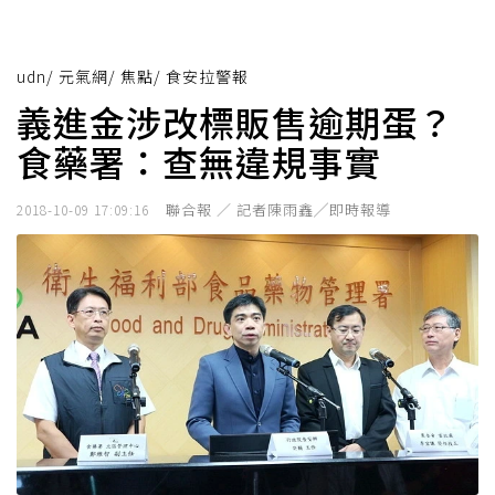
udn
/
元氣網
/
焦點
/
食安拉警報
義進金涉改標販售逾期蛋？
食藥署：查無違規事實
聯合報 ／ 記者陳雨鑫╱即時報導
2018-10-09 17:09:16