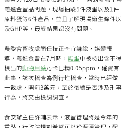
義進金蛋品問題，現場抽驗5件液蛋以及1件
原料蛋等6件產品，並且了解現場衛生條件以
及GHP等，最終結果都沒有問題。
農委會畜牧處簡任技正李宜謙說，媒體報
導，義進金曾在7月時，
雞蛋
中被檢出含不得
檢出的
動物用藥
乃卡巴精0.05ppm，確實有
此事，該次稽查為例行性稽查，當時已經做
一裁處，開罰3萬元，至於後續是否涉及刑事
行為，將交由檢調調查。
食安辦主任許輔表示，液蛋管理將是今年的
重點，行政院規劃希望可以從源頭管理，配