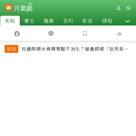
焦點
養生
醫療
百科
影音
課程
退休
吃飯時喝水稀釋胃酸不消化？營養師揭「反而有好
快訊
處」某些族群才要禁