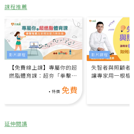
課程推薦
影片課程
影片課程
【免費線上課】專屬你的超
失智者與照顧者
燃脂體育課：超夯「拳擊有
讓專家用一根棍
氧」高壓族在家釋放壓力無
何逆轉退化大腦
免費
負擔
課）
特價
延伸閱讀