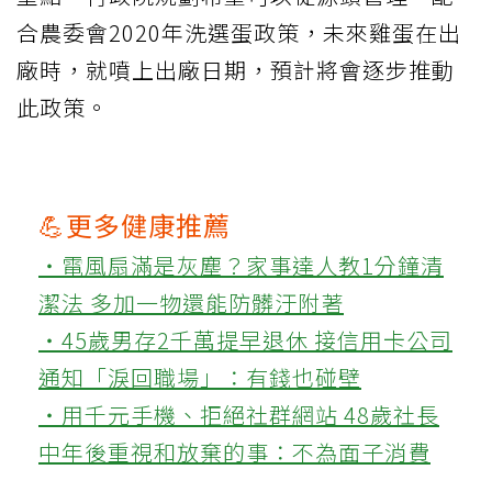
合農委會2020年洗選蛋政策，未來雞蛋在出
廠時，就噴上出廠日期，預計將會逐步推動
此政策。
💪更多健康推薦
‧電風扇滿是灰塵？家事達人教1分鐘清
潔法 多加一物還能防髒汙附著
‧45歲男存2千萬提早退休 接信用卡公司
通知「淚回職場」：有錢也碰壁
‧用千元手機、拒絕社群網站 48歲社長
中年後重視和放棄的事：不為面子消費