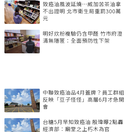
致癌油風波延燒…威加苦茶油拿
不出證明 北市衛生局重罰300萬
元
明好炊粉複驗仍含甲醛 竹市府澄
清無隱匿：全面預防性下架
中聯致癌油品4月蓋牌？員工群組
反映「豆子怪怪」高層6月才急開
會
台糖5月早知致癌油 殷瑋曝2點轟
經濟部：廟堂之上朽木為官