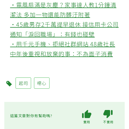
‧電風扇滿是灰塵？家事達人教1分鐘清
潔法 多加一物還能防髒汙附著
‧45歲男存2千萬提早退休 接信用卡公司
通知「淚回職場」：有錢也碰壁
‧用千元手機、拒絕社群網站 48歲社長
中年後重視和放棄的事：不為面子消費
起司
噁心
這篇文章對你有幫助嗎?
實用
不實用