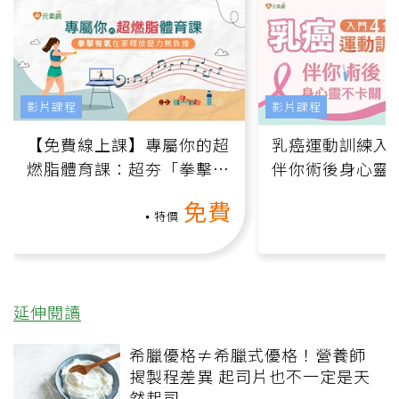
影片課程
影片課程
【免費線上課】專屬你的超
乳癌運動訓練入門
燃脂體育課：超夯「拳擊有
伴你術後身心靈
氧」高壓族在家釋放壓力無
上影音課）
免費
負擔
特價
延伸閱讀
希臘優格≠希臘式優格！營養師
揭製程差異 起司片也不一定是天
然起司