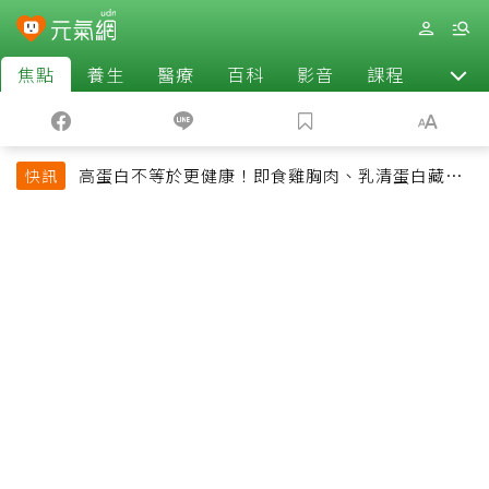
焦點
養生
醫療
百科
影音
課程
退休
高蛋白不等於更健康！即食雞胸肉、乳清蛋白藏陷
快訊
阱 醫提醒「這類人」尤其要小心