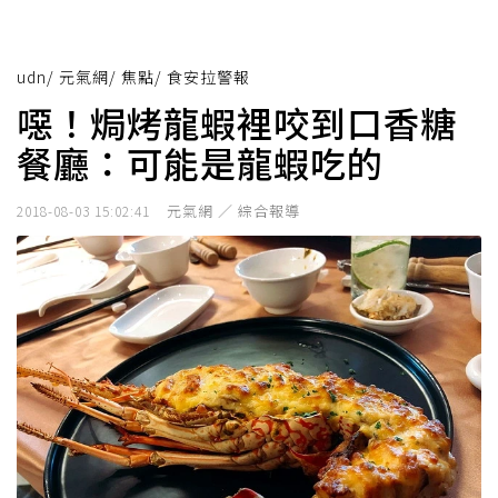
udn
/
元氣網
/
焦點
/
食安拉警報
噁！焗烤龍蝦裡咬到口香糖
餐廳：可能是龍蝦吃的
元氣網 ／ 綜合報導
2018-08-03 15:02:41