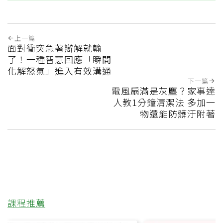
上一篇
面對衝突急著辯解就輸
了！一種智慧回應「瞬間
化解怒氣」進入有效溝通
下一篇
電風扇滿是灰塵？家事達
人教1分鐘清潔法 多加一
物還能防髒汙附著
課程推薦