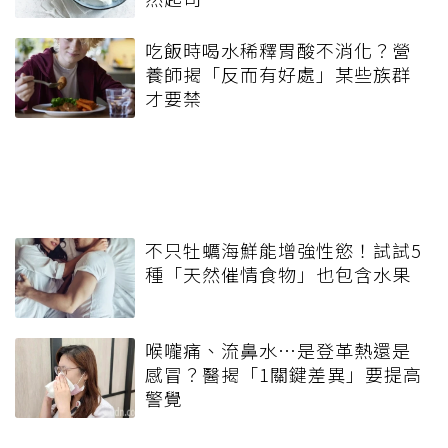
吃飯時喝水稀釋胃酸不消化？營
養師揭「反而有好處」某些族群
才要禁
不只牡蠣海鮮能增強性慾！試試5
種「天然催情食物」也包含水果
喉嚨痛、流鼻水⋯是登革熱還是
感冒？醫揭「1關鍵差異」要提高
警覺