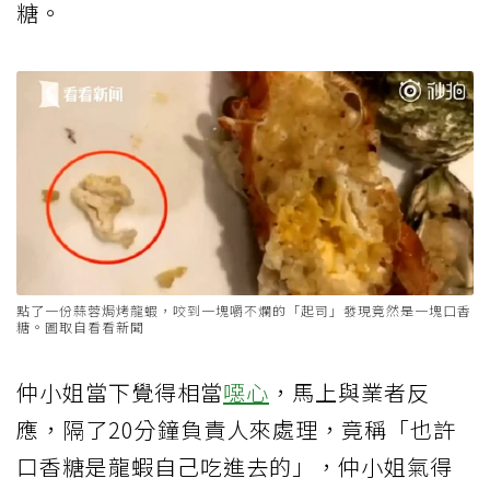
糖。
點了一份蒜蓉焗烤龍蝦，咬到一塊嚼不爛的「起司」發現竟然是一塊口香
糖。圖取自看看新聞
仲小姐當下覺得相當
噁心
，馬上與業者反
應，隔了20分鐘負責人來處理，竟稱「也許
口香糖是龍蝦自己吃進去的」，仲小姐氣得