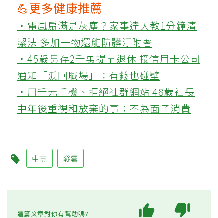
💪更多健康推薦
‧電風扇滿是灰塵？家事達人教1分鐘清
潔法 多加一物還能防髒汙附著
‧45歲男存2千萬提早退休 接信用卡公司
通知「淚回職場」：有錢也碰壁
‧用千元手機、拒絕社群網站 48歲社長
中年後重視和放棄的事：不為面子消費
中毒
發霉
這篇文章對你有幫助嗎?