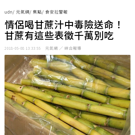
udn
/
元氣網
/
焦點
/
食安拉警報
情侶喝甘蔗汁中毒險送命！
甘蔗有這些表徵千萬別吃
元氣網 ／ 綜合報導
2018-05-08 13:33:55