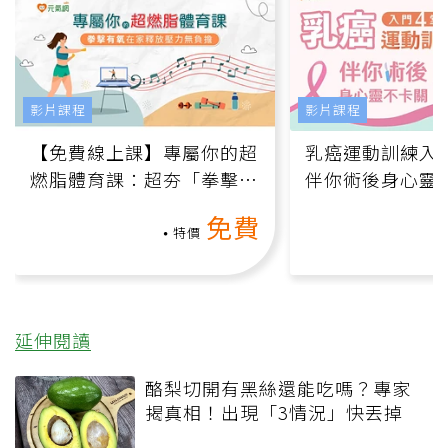
影片課程
影片課程
【免費線上課】專屬你的超
乳癌運動訓練入門
燃脂體育課：超夯「拳擊有
伴你術後身心靈
氧」高壓族在家釋放壓力無
上影音課）
免費
負擔
特價
延伸閱讀
酪梨切開有黑絲還能吃嗎？專家
揭真相！出現「3情況」快丟掉