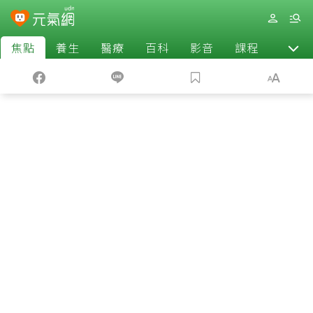
焦點
養生
醫療
百科
影音
課程
退休