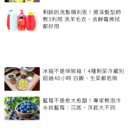
剩餘的洗髮精別丟！資深髮型師
教3利用 洗羊毛衣、去靜電擦拭
都好用
冰箱不是保險箱！4種剩菜冷藏別
超過48小時 白飯、生菜都危險
藍莓不是愈大愈甜！專家教泡冷
水挑藍莓：沉底、浮起大不同