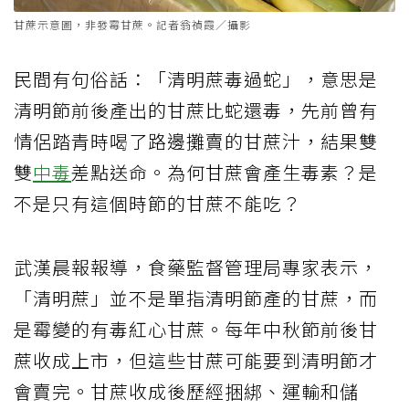
甘蔗示意圖，非發霉甘蔗。記者翁禎霞／攝影
民間有句俗話：「清明蔗毒過蛇」，意思是
清明節前後產出的甘蔗比蛇還毒，先前曾有
情侶踏青時喝了路邊攤賣的甘蔗汁，結果雙
雙
中毒
差點送命。為何甘蔗會產生毒素？是
不是只有這個時節的甘蔗不能吃？
武漢晨報報導，食藥監督管理局專家表示，
「清明蔗」並不是單指清明節產的甘蔗，而
是霉變的有毒紅心甘蔗。每年中秋節前後甘
蔗收成上市，但這些甘蔗可能要到清明節才
會賣完。甘蔗收成後歷經捆綁、運輸和儲