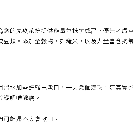
為您的免疫系統提供能量並抵抗感冒。優先考慮
或豆類。添加全穀物，如糙米，以及大量富含抗
用溫水加些許鹽巴漱口，一天漱個幾次，這其實
於緩解喉嚨痛。
們可能還不太會漱口。