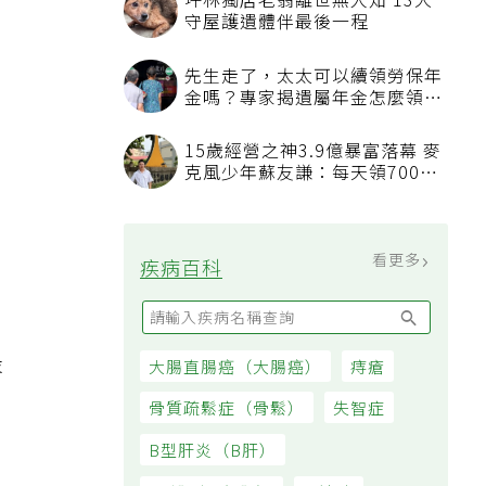
坪林獨居老翁離世無人知 13犬
守屋護遺體伴最後一程
先生走了，太太可以續領勞保年
金嗎？專家揭遺屬年金怎麼領，
。
看順位還要看資格
15歲經營之神3.9億暴富落幕 麥
克風少年蘇友謙：每天領700元
過日子
、
看更多
疾病百科
最
大腸直腸癌（大腸癌）
痔瘡
骨質疏鬆症（骨鬆）
失智症
B型肝炎（B肝）