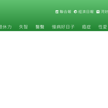
聯合報
經濟日報
河
退休力
失智
醫聲
慢病好日子
癌症
性愛