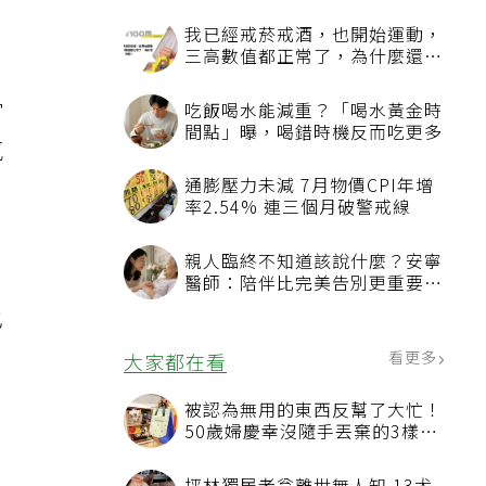
我已經戒菸戒酒，也開始運動，
三高數值都正常了，為什麼還不
能停藥？
富
吃飯喝水能減重？「喝水黃金時
間點」曝，喝錯時機反而吃更多
氧
通膨壓力未減 7月物價CPI年增
率2.54% 連三個月破警戒線
親人臨終不知道該說什麼？安寧
醫師：陪伴比完美告別更重要，
4句話值得及早說出口
也
看更多
大家都在看
被認為無用的東西反幫了大忙！
50歲婦慶幸沒隨手丟棄的3樣物
品