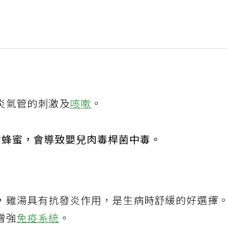
炎氣管的刺激及
咳嗽
。
食蜂蜜，會導致嬰兒肉毒桿菌中毒。
，雞湯具有抗發炎作用，是生病時舒緩的好選擇
增強
免疫系統
。