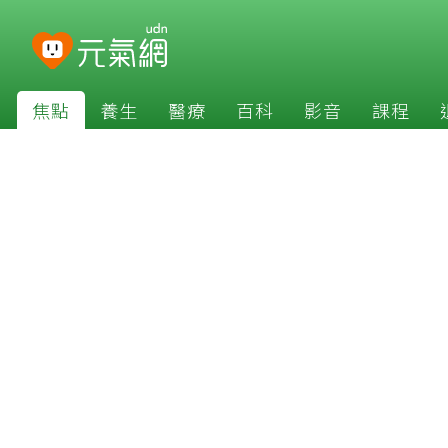
焦點
養生
醫療
百科
影音
課程