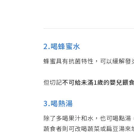
2.喝蜂蜜水
蜂蜜具有抗菌特性，可以緩解發
但切記
不可給未滿1歲的嬰兒餵
3.喝熱湯
除了多喝果汁和水，也可喝點湯
蔬食者則可改喝蔬菜或扁豆湯來