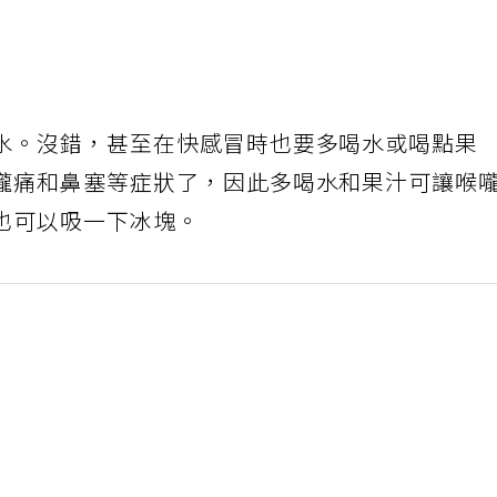
水。沒錯，甚至在快感冒時也要多喝水或喝點果
嚨痛和鼻塞等症狀了，因此多喝水和果汁可讓喉
也可以吸一下冰塊。