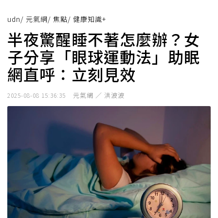
udn
/
元氣網
/
焦點
/
健康知識+
半夜驚醒睡不著怎麼辦？女
子分享「眼球運動法」助眠
網直呼：立刻見效
元氣網 ／ 洪波波
2025-08-08 15:36:35