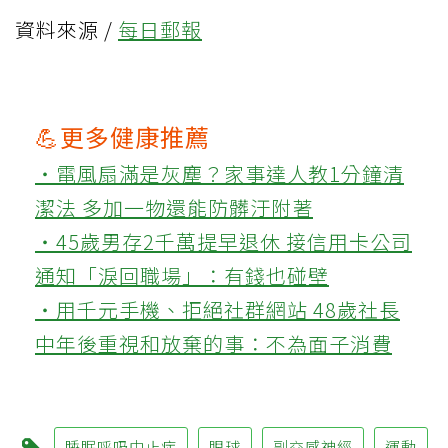
資料來源 /
每日郵報
💪更多健康推薦
‧電風扇滿是灰塵？家事達人教1分鐘清
潔法 多加一物還能防髒汙附著
‧45歲男存2千萬提早退休 接信用卡公司
通知「淚回職場」：有錢也碰壁
‧用千元手機、拒絕社群網站 48歲社長
中年後重視和放棄的事：不為面子消費
睡眠呼吸中止症
眼球
副交感神經
運動