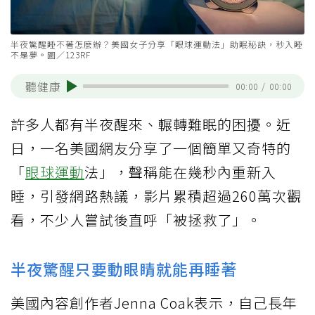
半夜驚醒睡不著怎麼辦？美國女子分享「眼球運動法」助眠秘訣，秒入睡
不是夢。圖／123RF
聽健康
00:00
/
00:00
許多人都有半夜醒來、輾轉難眠的困擾。近
日，一名美國網友分享了一個簡單又奇特的
「
眼球
運動
法」，聲稱能在幾秒內重新入
睡，引發網路熱議，影片累積超過260萬次觀
看，不少人嘗試後直呼「被拯救了」。
半夜驚醒只要動眼睛就能再睡著
美國內容創作者Jenna Coak表示，自己長年