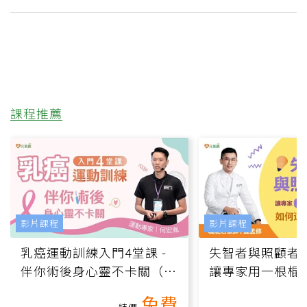
課程推薦
影片課程
影片課程
乳癌運動訓練入門4堂課 -
失智者與照顧者
伴你術後身心靈不卡關（線
讓專家用一根棍
上影音課）
何逆轉退化大腦
免費