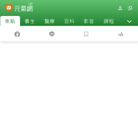
焦點
養生
醫療
百科
影音
課程
退休