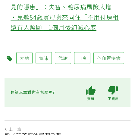
見的隱患」：失智、糖尿病風險大增
‧兒邀84歲寡母搬來同住「不用付房租
還有人照顧」1個月後幻滅心寒
大蒜
氣味
代謝
口臭
心血管疾病
這篇文章對你有幫助嗎?
實用
不實用
上一篇
影／苦茶癌油漏洞浮現…