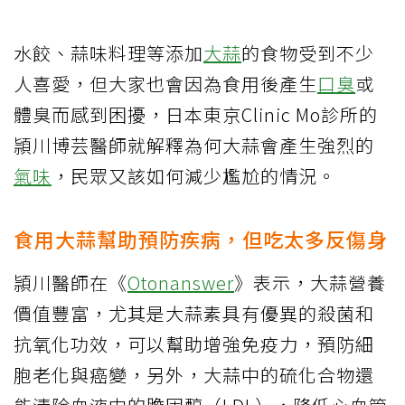
水餃、蒜味料理等添加
大蒜
的食物受到不少
人喜愛，但大家也會因為食用後產生
口臭
或
體臭而感到困擾，日本東京Clinic Mo診所的
頴川博芸醫師就解釋為何大蒜會產生強烈的
氣味
，民眾又該如何減少尷尬的情況。
食用大蒜幫助預防疾病，但吃太多反傷身
頴川醫師在《
Otonanswer
》表示，大蒜營養
價值豐富，尤其是大蒜素具有優異的殺菌和
抗氧化功效，可以幫助增強免疫力，預防細
胞老化與癌變，另外，大蒜中的硫化合物還