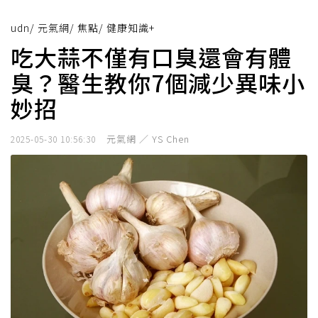
udn
/
元氣網
/
焦點
/
健康知識+
吃大蒜不僅有口臭還會有體
臭？醫生教你7個減少異味小
妙招
元氣網 ／ YS Chen
2025-05-30 10:56:30