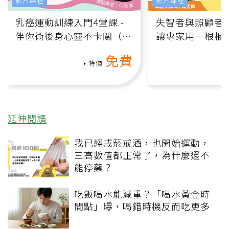
影片課程
影片課程
乳癌運動訓練入門4堂課 -
失智者與照顧者
伴你術後身心靈不卡關（線
讓專家用一根棍
上影音課）
何逆轉退化大腦
免費
課）
特價
延伸閱讀
我已經戒菸戒酒，也開始運動，
三高數值都正常了，為什麼還不
能停藥？
吃飯喝水能減重？「喝水黃金時
間點」曝，喝錯時機反而吃更多