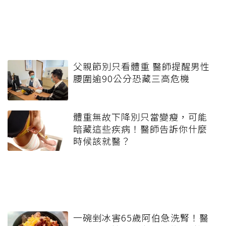
父親節別只看體重 醫師提醒男性
腰圍逾90公分恐藏三高危機
體重無故下降別只當變瘦，可能
暗藏這些疾病！醫師告訴你什麼
時候該就醫？
一碗剉冰害65歲阿伯急洗腎！醫