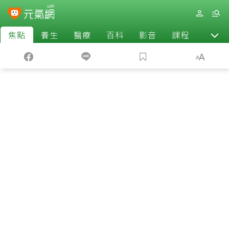
焦點
養生
醫療
百科
影音
課程
退休