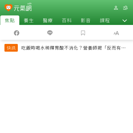
焦點
養生
醫療
百科
影音
課程
退休
吃飯時喝水稀釋胃酸不消化？營養師揭「反而有好
快訊
處」某些族群才要禁