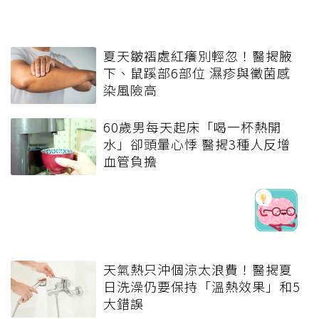
夏天皺褶處紅癢別輕忽！醫揭腋
下、鼠蹊部6部位 濕疹與黴菌感
染風險高
60歲男每天起床「喝一杯熱開
水」卻頭暈心悸 醫揭3種人反增
血管負擔
天氣熱只沖個涼太浪費！醫揭夏
日洗澡仍要保持「溫熱效果」和5
大錯誤