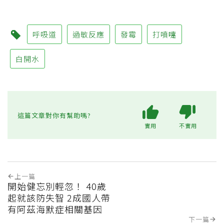
呼吸道
過敏反應
發霉
打噴嚏
白開水
這篇文章對你有幫助嗎?
實用
不實用
上一篇
開始健忘別輕忽！ 40歲
起就該防失智 2成國人帶
有阿茲海默症相關基因
下一篇