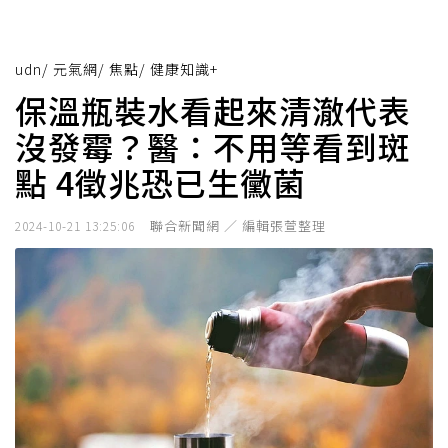
udn
/
元氣網
/
焦點
/
健康知識+
保溫瓶裝水看起來清澈代表
沒發霉？醫：不用等看到斑
點 4徵兆恐已生黴菌
聯合新聞網 ／ 編輯張萱整理
2024-10-21 13:25:06