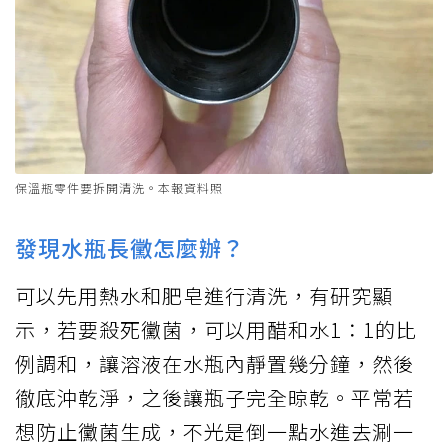
保溫瓶零件要拆開清洗。本報資料照
發現水瓶長黴怎麼辦？
可以先用熱水和肥皂進行清洗，有研究顯
示，若要殺死黴菌，可以用醋和水1：1的比
例調和，讓溶液在水瓶內靜置幾分鐘，然後
徹底沖乾淨，之後讓瓶子完全晾乾。平常若
想防止黴菌生成，不光是倒一點水進去涮一