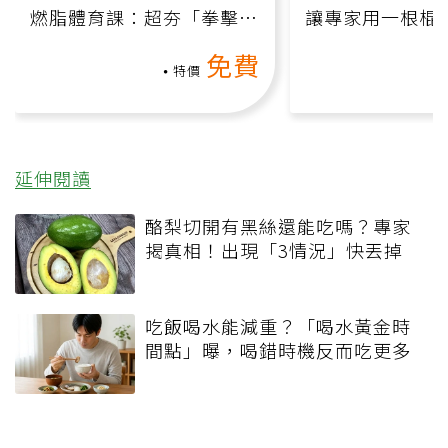
燃脂體育課：超夯「拳擊有
讓專家用一根棍
氧」高壓族在家釋放壓力無
何逆轉退化大腦
免費
負擔
課）
特價
延伸閱讀
酪梨切開有黑絲還能吃嗎？專家
揭真相！出現「3情況」快丟掉
吃飯喝水能減重？「喝水黃金時
間點」曝，喝錯時機反而吃更多