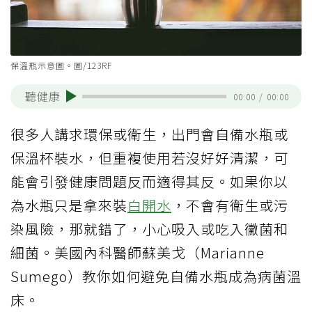
保溫瓶示意圖。圖/123RF
聽健康
00:00
/
00:00
很多人講求環保或衛生，出門會自備水瓶或
保溫杯裝水，但重複使用若沒好好清潔，可
能會引發健康問題反而適得其反。如果你以
為水瓶只是拿來裝
白開水
，不會有衛生或污
染風險，那就錯了，小心吸入或吃入黴菌和
細菌。美國內科醫師蘇美戈（Marianne
Sumego）教你如何避免自備水瓶成為病菌溫
床。