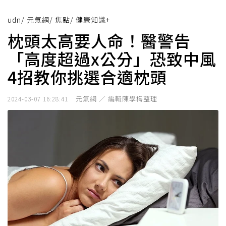
udn
/
元氣網
/
焦點
/
健康知識+
枕頭太高要人命！醫警告
「高度超過x公分」恐致中風
4招教你挑選合適枕頭
元氣網 ／ 編輯陳學梅整理
2024-03-07 16:28:41