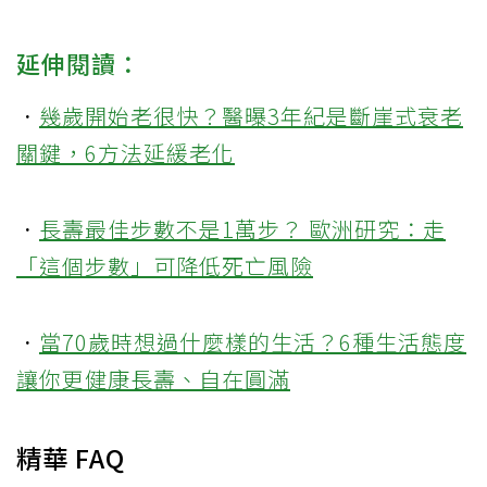
延伸閱讀：
．
幾歲開始老很快？醫曝3年紀是斷崖式衰老
關鍵，6方法延緩老化
．
長壽最佳步數不是1萬步？ 歐洲研究：走
「這個步數」可降低死亡風險
．
當70歲時想過什麼樣的生活？6種生活態度
讓你更健康長壽、自在圓滿
精華 FAQ