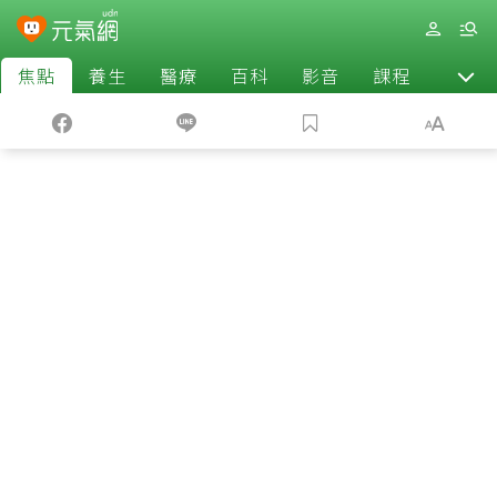
焦點
養生
醫療
百科
影音
課程
退休