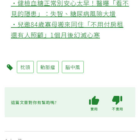
‧健檢血糖正常別安心太早！醫曝「看不
見的隱患」：失智、糖尿病風險大增
‧兒邀84歲寡母搬來同住「不用付房租
還有人照顧」1個月後幻滅心寒
枕頭
動脈瘤
腦中風
這篇文章對你有幫助嗎?
實用
不實用