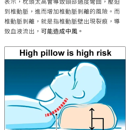
表示，枕頭太高會導致頸部過度彎曲，壓迫
到椎動脈，進而增加椎動脈剝離的風險。而
椎動脈剝離，就是指椎動脈壁出現裂痕，導
致血液流出，
可能造成中風。