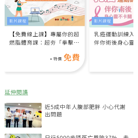
影片課程
影片課程
【免費線上課】專屬你的超
乳癌運動訓練入門
燃脂體育課：超夯「拳擊有
伴你術後身心靈
氧」高壓族在家釋放壓力無
上影音課）
免費
負擔
特價
延伸閱讀
近5成中年人腹部肥胖 小心代謝
出問題
日行5000步降死亡風險37% 走