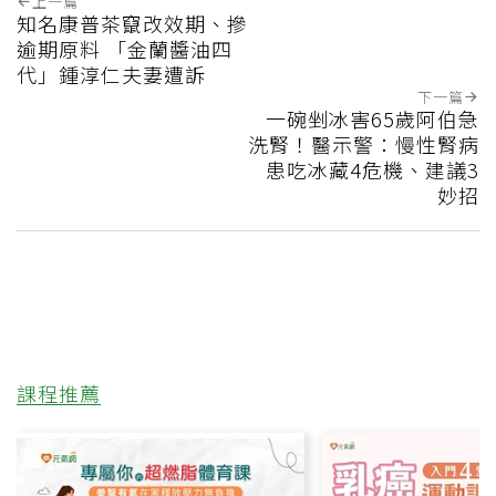
上一篇
知名康普茶竄改效期、摻
逾期原料 「金蘭醬油四
代」鍾淳仁夫妻遭訴
下一篇
一碗剉冰害65歲阿伯急
洗腎！醫示警：慢性腎病
患吃冰藏4危機、建議3
妙招
課程推薦