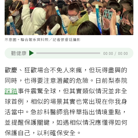
示意圖。聯合報系資料照／記者張睿廷攝影
聽健康
00:00
/
00:00
歡慶、狂歡場合不免人來瘋，但玩得盡興的
同時，也得要注意潛藏的危險。日前梨泰院
踩踏
事件震驚全球，但其實類似情況並非全
球首例，相似的場景其實也常出現在你我身
活當中。急診科醫師翁梓華指出情境重點，
並提醒保護關鍵，如遇相似情況應懂得如何
保護自己，以利確保安全。