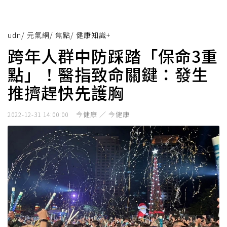
udn
/
元氣網
/
焦點
/
健康知識+
跨年人群中防踩踏「保命3重
點」！醫指致命關鍵：發生
推擠趕快先護胸
今健康 ／ 今健康
2022-12-31 14:00:00