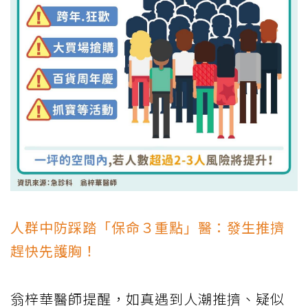
人群中防踩踏「保命３重點」醫：發生推擠
趕快先護胸！
翁梓華醫師提醒，如真遇到人潮推擠、疑似