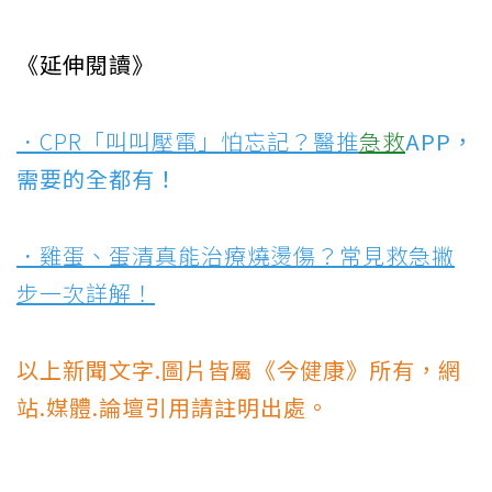
《延伸閱讀》
．CPR「叫叫壓電」怕忘記？醫推
急救
APP，
需要的全都有！
．雞蛋、蛋清真能治療燒燙傷？常見救急撇
步一次詳解！
以上新聞文字.圖片皆屬《今健康》所有，網
站.媒體.論壇引用請註明出處。