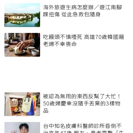
海外旅遊生病怎麼辦／遊江南腳
踝扭傷 從此急救包隨身
吃饅頭不慎噎死 高雄70歲韓國籍
老婦不幸喪命
被認為無用的東西反幫了大忙！
50歲婦慶幸沒隨手丟棄的3樣物
品
台中知名皮膚科醫師診所昏倒不
治享年47歲 親友、患者震驚「失