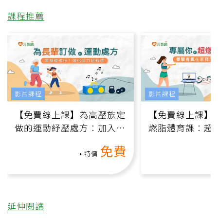
課程推薦
影片課程
影片課程
【免費線上課】為高壓族定
【免費線上課】
做的運動紓壓處方：加入行
燃脂體育課：超
動、增肌、互動元素，0基
氧」高壓族在家
免費
礎也能做！
負擔
特價
延伸閱讀