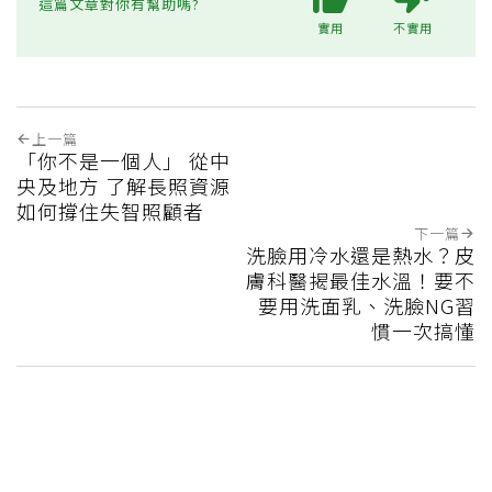
這篇文章對你有幫助嗎?
實用
不實用
上一篇
「你不是一個人」 從中
央及地方 了解長照資源
如何撐住失智照顧者
下一篇
洗臉用冷水還是熱水？皮
膚科醫揭最佳水溫！要不
要用洗面乳、洗臉NG習
慣一次搞懂