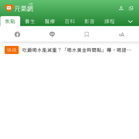
焦點
養生
醫療
百科
影音
課程
退休
吃飯喝水能減重？「喝水黃金時間點」曝，喝錯時
快訊
機反而吃更多