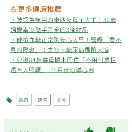
💪更多健康推薦
‧被認為無用的東西反幫了大忙！50歲
婦慶幸沒隨手丟棄的3樣物品
‧健檢血糖正常別安心太早！醫曝「看不
見的隱患」：失智、糖尿病風險大增
‧兒邀84歲寡母搬來同住「不用付房租
還有人照顧」1個月後幻滅心寒
踩踏
跨年
急救