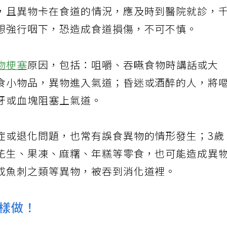
，且異物卡在食道的情況，應及時到醫院就診，
想強行咽下，恐造成食道損傷，不可不慎。
物梗塞
原因，包括：咀嚼、吞嚥食物時講話或大
食小物品，異物進入氣道；昏迷或酒醉的人，將
牙或血塊阻塞上氣道。
症或退化問題，也常有誤食異物的情形發生；3歲
花生、果凍、麻糬、年糕等零食，也可能造成異
成魚刺之類等異物，被吞到消化道裡。
樣做！