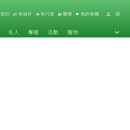
好如初
有設計
有行旅
願景
我的新聞
名人
專題
活動
寵物