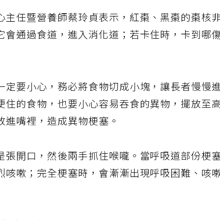
呢？
心主任暨營養師蔡玲貞表示，紅棗、黑棗的棗核
它會通過食道，進入消化道；若卡住時，卡到哪
一定要小心，務必將食物切成小塊，讓長者慢慢
哽住的食物，也要小心容易吞食的異物，擺放至
放進嘴裡，造成異物梗塞。
是張開口，然後兩手抓住喉嚨。當呼吸道部份梗
烈咳嗽；完全梗塞時，會漸漸出現呼吸困難、咳