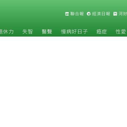
聯合報
經濟日報
河
退休力
失智
醫聲
慢病好日子
癌症
性愛