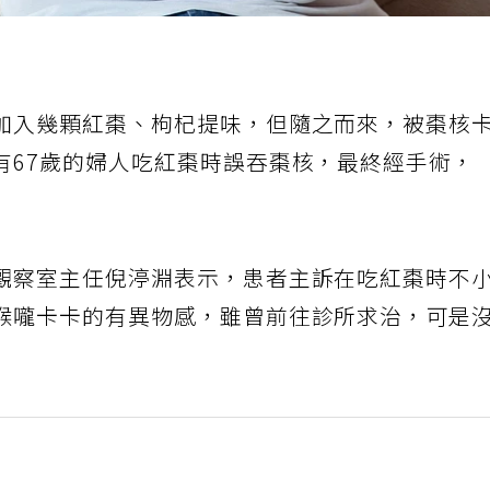
加入幾顆紅棗、枸杞提味，但隨之而來，被棗核
有67歲的婦人吃紅棗時誤吞棗核，最終經手術，
觀察室主任倪渟淵表示，患者主訴在吃紅棗時不
喉嚨卡卡的有異物感，雖曾前往診所求治，可是