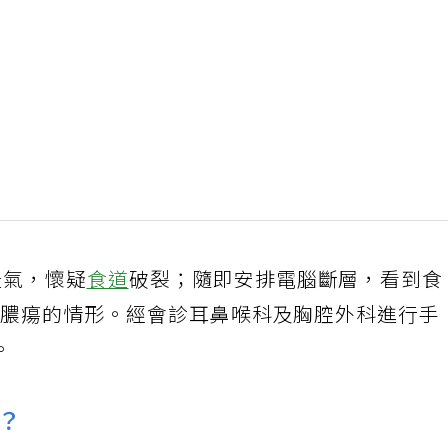
空氣，懷疑
食道
破裂；隨即安排電腦斷層，看到食
圍有膿瘍的情形。經會診耳鼻喉科及胸腔外科進行手
。
？