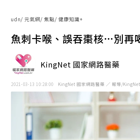
udn
/
元氣網
/
焦點
/
健康知識+
魚刺卡喉、誤吞棗核…別再
KingNet 國家網路醫藥
2021-03-13 10:28:00
KingNet 國家網路醫藥 ／ 報導/Kin