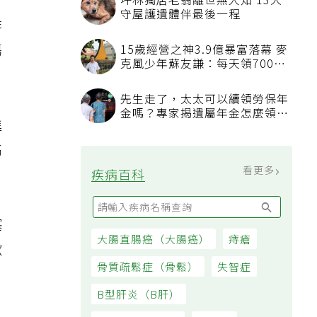
坪林獨居老翁離世無人知 13犬
守屋護遺體伴最後一程
非
傷
15歲經營之神3.9億暴富落幕 麥
克風少年蘇友謙：每天領700元
過日子
先生走了，太太可以續領勞保年
金嗎？專家揭遺屬年金怎麼領，
進
看順位還要看資格
高
看更多
疾病百科
塞
大腸直腸癌（大腸癌）
痔瘡
嗽
骨質疏鬆症（骨鬆）
失智症
B型肝炎（B肝）