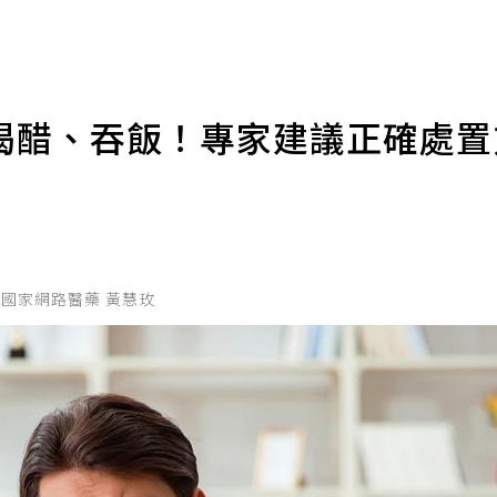
喝醋、吞飯！專家建議正確處
gNet國家網路醫藥 黃慧玫