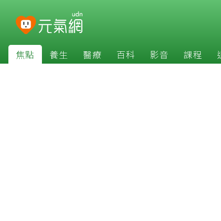
焦點
養生
醫療
百科
影音
課程