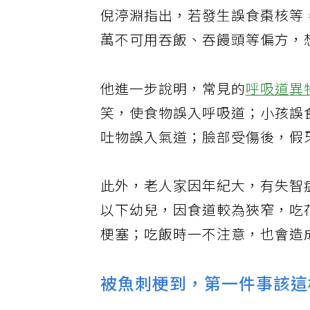
倪渟淵指出，若發生誤食棗核等
萬不可用吞飯、吞饅頭等偏方，
他進一步說明，常見的
呼吸道
異
笑，使食物誤入呼吸道；小孩誤
吐物誤入氣道；臉部受傷後，假
此外，老人家因年紀大，有失智
以下幼兒，因食道較為狹窄，吃
梗塞；吃飯時一不注意，也會造
被魚刺梗到，第一件事該這