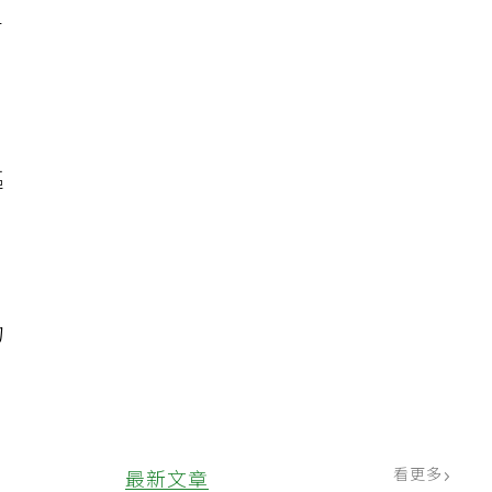
千
嘔
物
看更多
最新文章