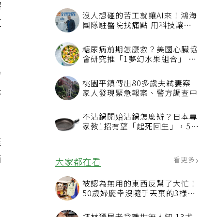
溶
沒人想碰的苦工就讓AI來！鴻海
這
團隊駐醫院找痛點 用科技讓醫
療更有溫度
糖尿病前期怎麼救？美國心臟協
會研究推「1夢幻水果組合」 酪
梨加它改善血管功能
力
桃園平鎮傳出80多歲夫弒妻案
急
家人發現緊急報案、警方調查中
不沾鍋開始沾鍋怎麼辦？日本專
家教1招有望「起死回生」，5情
況該換新
至
消
看更多
大家都在看
被認為無用的東西反幫了大忙！
50歲婦慶幸沒隨手丟棄的3樣物
品